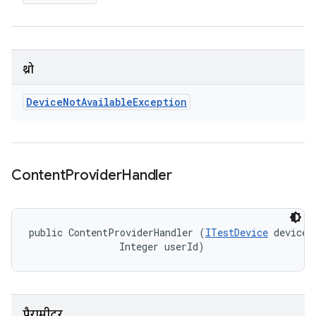
थ्रो
Device
Not
Available
Exception
Content
Provider
Handler
public ContentProviderHandler (
ITestDevice
 device, 
                Integer userId)
पैरामीटर