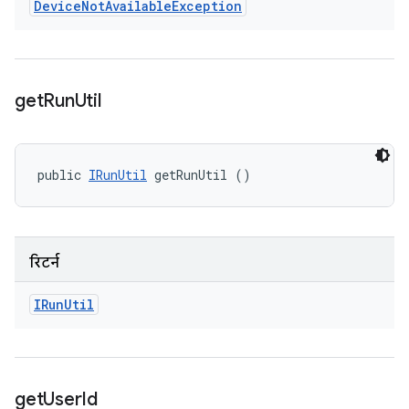
Device
Not
Available
Exception
get
Run
Util
public 
IRunUtil
 getRunUtil ()
रिटर्न
IRun
Util
get
User
Id