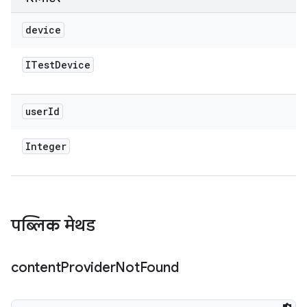
device
ITest
Device
user
Id
Integer
पब्लिक मेथड
content
Provider
Not
Found