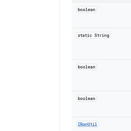
boolean
static String
boolean
boolean
IRun
Util