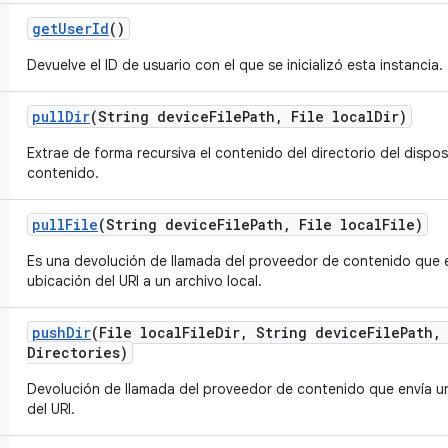
get
User
Id
()
Devuelve el ID de usuario con el que se inicializó esta instancia.
pull
Dir
(String device
File
Path
,
File local
Dir)
Extrae de forma recursiva el contenido del directorio del dispo
contenido.
pull
File
(String device
File
Path
,
File local
File)
Es una devolución de llamada del proveedor de contenido que e
ubicación del URI a un archivo local.
push
Dir
(File local
File
Dir
,
String device
File
Path
,
Directories)
Devolución de llamada del proveedor de contenido que envía un 
del URI.