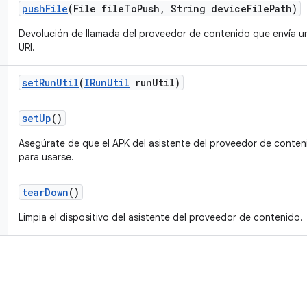
push
File
(File file
To
Push
,
String device
File
Path)
Devolución de llamada del proveedor de contenido que envía un 
URI.
set
Run
Util
(
IRun
Util
run
Util)
set
Up
()
Asegúrate de que el APK del asistente del proveedor de conteni
para usarse.
tear
Down
()
Limpia el dispositivo del asistente del proveedor de contenido.