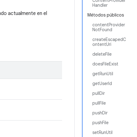
ContentProvider
Handler
ndo actualmente en el
Métodos públicos
contentProvider
NotFound
createEscapedC
ontentUri
deleteFile
doesFileExist
getRunUtil
getUserId
pullDir
pullFile
pushDir
pushFile
setRunUtil