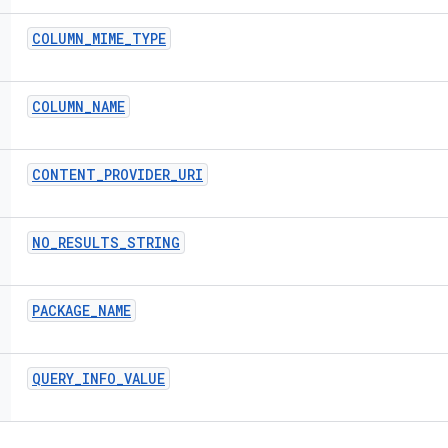
COLUMN
_
MIME
_
TYPE
COLUMN
_
NAME
CONTENT
_
PROVIDER
_
URI
NO
_
RESULTS
_
STRING
PACKAGE
_
NAME
QUERY
_
INFO
_
VALUE