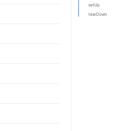
setUp
tearDown