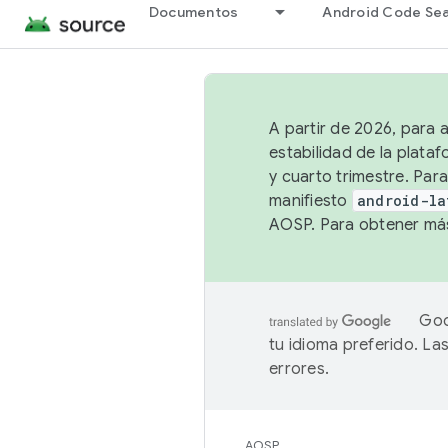
Documentos
Android Code Se
A partir de 2026, para 
estabilidad de la plata
y cuarto trimestre. Para
manifiesto
android-la
AOSP. Para obtener más
Goo
tu idioma preferido. L
errores.
AOSP