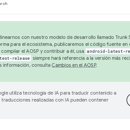
arch
alinearnos con nuestro modelo de desarrollo llamado Trunk S
forma para el ecosistema, publicaremos el código fuente en
 compilar el AOSP y contribuir a él, usa
android-latest-r
test-release
siempre hará referencia a la versión más reci
 información, consulta
Cambios en el AOSP
.
gle utiliza tecnología de IA para traducir contenido a
as traducciones realizadas con IA pueden contener