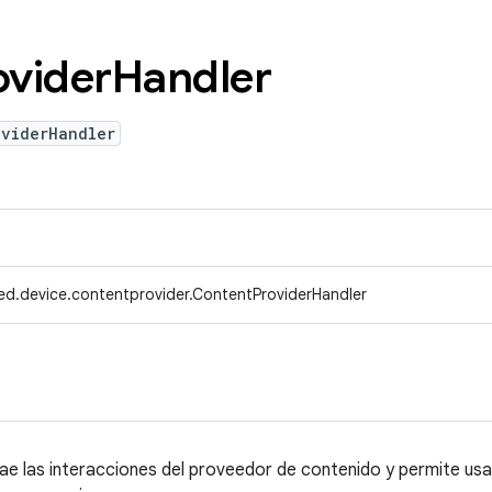
ovider
Handler
oviderHandler
ed.device.contentprovider.ContentProviderHandler
ae las interacciones del proveedor de contenido y permite us