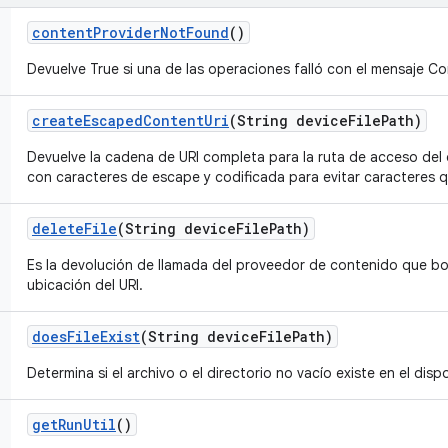
content
Provider
Not
Found
()
Devuelve True si una de las operaciones falló con el mensaje C
create
Escaped
Content
Uri
(String device
File
Path)
Devuelve la cadena de URI completa para la ruta de acceso del 
con caracteres de escape y codificada para evitar caracteres 
delete
File
(String device
File
Path)
Es la devolución de llamada del proveedor de contenido que bor
ubicación del URI.
does
File
Exist
(String device
File
Path)
Determina si el archivo o el directorio no vacío existe en el dispo
get
Run
Util
()