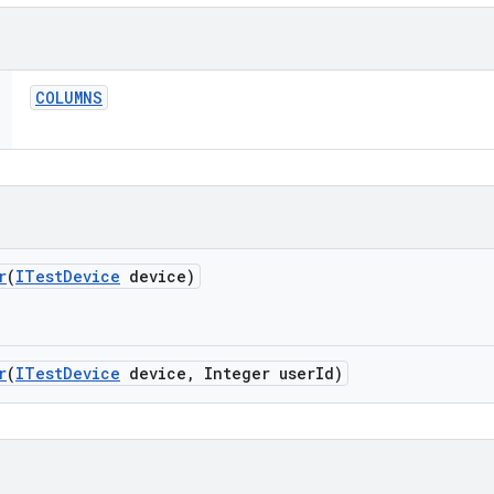
COLUMNS
r
(
ITest
Device
device)
r
(
ITest
Device
device
,
Integer user
Id)