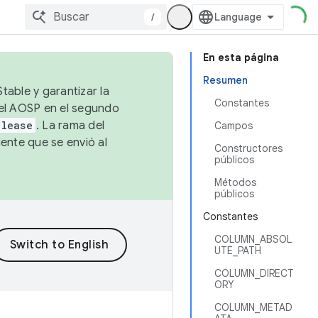
/
En esta página
Resumen
table y garantizar la
Constantes
 el AOSP en el segundo
elease
. La rama del
Campos
ente que se envió al
Constructores
públicos
Métodos
públicos
Constantes
COLUMN_ABSOL
UTE_PATH
COLUMN_DIRECT
ORY
COLUMN_METAD