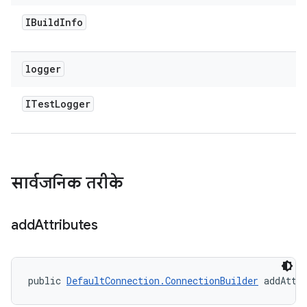
IBuild
Info
logger
ITest
Logger
सार्वजनिक तरीके
add
Attributes
public 
DefaultConnection.ConnectionBuilder
 addAttr