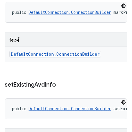
public 
DefaultConnection.ConnectionBuilder
 markPre
रिटर्न
Default
Connection
.
Connection
Builder
set
Existing
Avd
Info
public 
DefaultConnection.ConnectionBuilder
 setExis