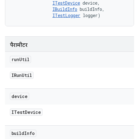
ITestDevice
 device, 

IBuildInfo
 buildInfo, 

ITestLogger
 logger)
पैरामीटर
run
Util
IRun
Util
device
ITest
Device
build
Info