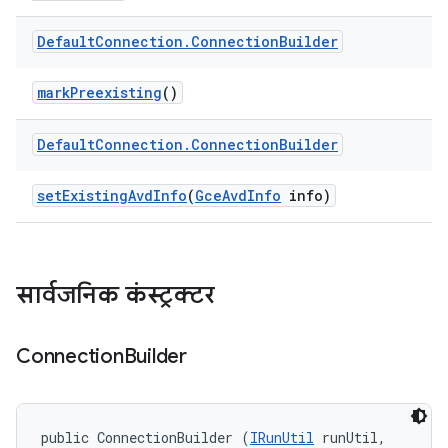
Default
Connection
.
Connection
Builder
mark
Preexisting
()
Default
Connection
.
Connection
Builder
set
Existing
Avd
Info
(
Gce
Avd
Info
info)
सार्वजनिक कंस्ट्रक्टर
Connection
Builder
public ConnectionBuilder (
IRunUtil
 runUtil, 
