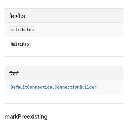
पैरामीटर
attributes
Multi
Map
रिटर्न
Default
Connection
.
Connection
Builder
mark
Preexisting