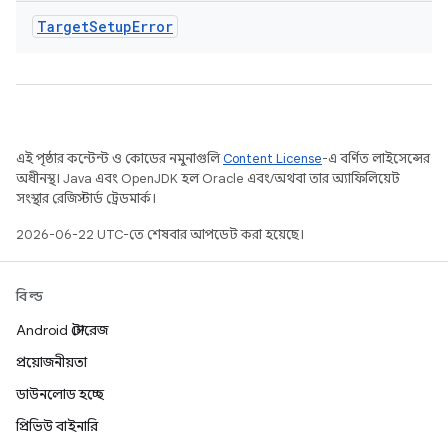
Target
Setup
Error
এই পৃষ্ঠার কন্টেন্ট ও কোডের নমুনাগুলি
Content License
-এ বর্ণিত লাইসেন্সের
অধীনস্থ। Java এবং OpenJDK হল Oracle এবং/অথবা তার অ্যাফিলিয়েট
সংস্থার রেজিস্টার্ড ট্রেডমার্ক।
2026-06-22 UTC-তে শেষবার আপডেট করা হয়েছে।
বিল্ড
Android স্টোরেজ
প্রয়োজনীয়তা
ডাউনলোড হচ্ছে
প্রিভিউ বাইনারি