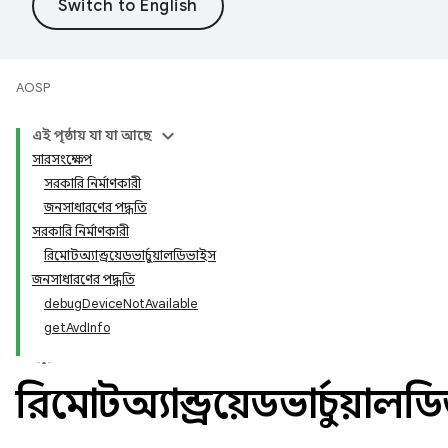
AOSP
এই পৃষ্ঠায় যা যা আছে
সারসংক্ষেপ
সরকারি নির্মাণকারী
জনসাধারণের পদ্ধতি
সরকারি নির্মাণকারী
রিমোটঅ্যান্ড্রয়েডভার্চুয়ালডিভাইস
জনসাধারণের পদ্ধতি
debugDeviceNotAvailable
getAvdInfo
রিমোটঅ্যান্ড্রয়েডভার্চুয়াল