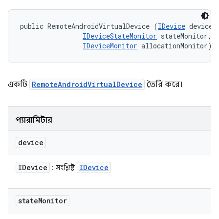
public RemoteAndroidVirtualDevice (
IDevice
 device, 
IDeviceStateMonitor
 stateMonitor, 

IDeviceMonitor
 allocationMonitor)
একটি
RemoteAndroidVirtualDevice
তৈরি করে।
প্যারামিটার
device
IDevice
IDevice
: সংশ্লিষ্ট
state
Monitor