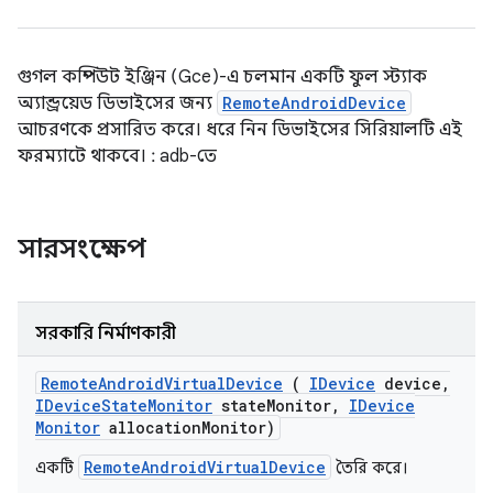
গুগল কম্পিউট ইঞ্জিন (Gce)-এ চলমান একটি ফুল স্ট্যাক
অ্যান্ড্রয়েড ডিভাইসের জন্য
RemoteAndroidDevice
আচরণকে প্রসারিত করে। ধরে নিন ডিভাইসের সিরিয়ালটি এই
ফরম্যাটে থাকবে।
:
adb-তে
সারসংক্ষেপ
সরকারি নির্মাণকারী
Remote
Android
Virtual
Device
(
IDevice
device
,
IDevice
State
Monitor
state
Monitor
,
IDevice
Monitor
allocation
Monitor)
RemoteAndroidVirtualDevice
একটি
তৈরি করে।