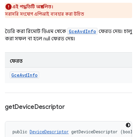
এই পদ্ধতিটি অপ্রচলিত।
সরাসরি সংযোগ এপিআই ব্যবহার করা উচিত
তৈরি করা রিমোট ভিএম থেকে
GceAvdInfo
ফেরত দেয়। চালু
করা সফল না হলে null ফেরত দেয়।
ফেরত
Gce
Avd
Info
get
Device
Descriptor
public 
DeviceDescriptor
 getDeviceDescriptor (boole