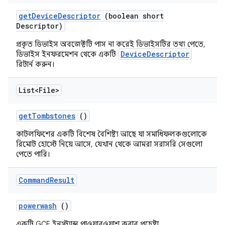
get
Device
Descriptor
(boolean short
Descriptor)
প্রকৃত ডিভাইস অবজেক্টটি পাস না করেই ডিভাইসটির তথ্য পেতে,
DeviceDescriptor
ডিভাইস ইনফরমেশন থেকে একটি
রিটার্ন করুন।
List<File>
get
Tombstones
()
কাটলফিশের একটি বিশেষ বৈশিষ্ট্য আছে যা সমাধিফলকগুলোকে
রিমোট হোস্টে নিয়ে আসে, যেখান থেকে আমরা সরাসরি সেগুলো
পেতে পারি।
Command
Result
powerwash
()
একটি GCE ইনস্ট্যান্স পাওয়ারওয়াশ করার প্রচেষ্টা