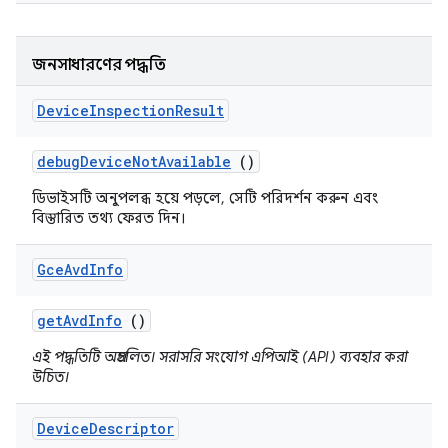
জনসাধারণের পদ্ধতি
Device
Inspection
Result
debug
Device
Not
Available
()
ডিভাইসটি অনুপলব্ধ হয়ে পড়লে, সেটি পরিদর্শন করুন এবং
বিস্তারিত তথ্য ফেরত দিন।
Gce
Avd
Info
get
Avd
Info
()
এই পদ্ধতিটি অপ্রচলিত। সরাসরি সংযোগ এপিআই (API) ব্যবহার করা
উচিত।
Device
Descriptor