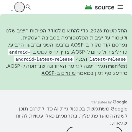
החל משנת 2026, כדי להתאים למודל הפיתוח היציב שלנו
ולשמור על יציבות הפלטפורמה בסביבה העסקית,
נפרסם קוד מקור ב-AOSP ברבעון השני וברבעון הרביעי.
כדי ליצור ולתרום ל-AOSP, צריך להשתמש ב-
android-
latest-release
. הענף
android-latest-release
manifest תמיד יפנה לגרסה האחרונה שנדחפה ל-AOSP.
מידע נוסף זמין במאמר
שינויים ב-AOSP
.
‫Google משתמשת בטכנולוגיית AI כדי לתרגם תוכן
לשפה המועדפת עליך. בתרגומים כאלו עשויות להיות
שגיאות.