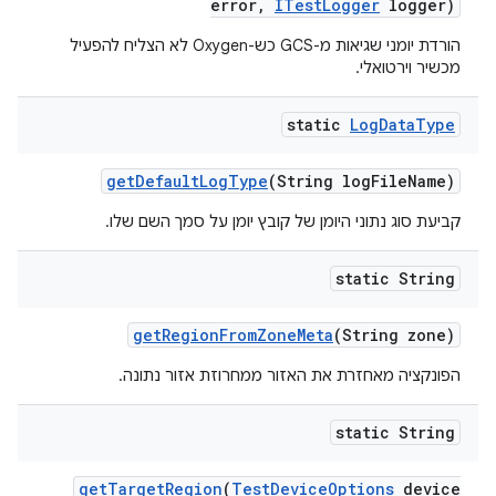
error
,
ITest
Logger
logger)
הורדת יומני שגיאות מ-GCS כש-Oxygen לא הצליח להפעיל
מכשיר וירטואלי.
static
Log
Data
Type
get
Default
Log
Type
(String log
File
Name)
קביעת סוג נתוני היומן של קובץ יומן על סמך השם שלו.
static String
get
Region
From
Zone
Meta
(String zone)
הפונקציה מאחזרת את האזור ממחרוזת אזור נתונה.
static String
get
Target
Region
(
Test
Device
Options
device