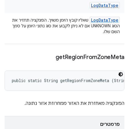
Log
Data
Type
Log
Data
Type
שאליו קובץ היומן משויך. הפונקציה תחזיר את
הסוג UNKNOWN אם לא ניתן לקבוע את סוג נתוני היומן על סמך
השם שלו.
get
Region
From
Zone
Meta
public static String getRegionFromZoneMeta (String
הפונקציה מאחזרת את האזור ממחרוזת אזור נתונה.
פרמטרים