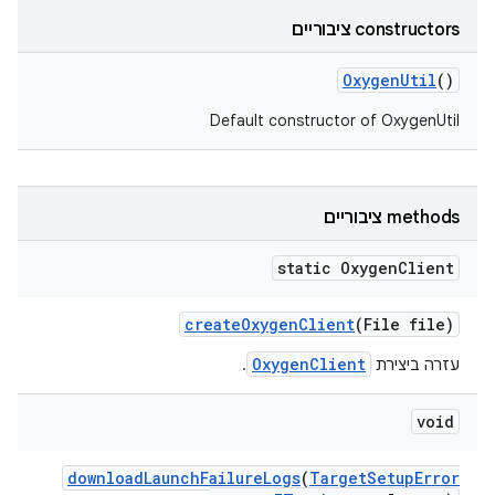
‫constructors ציבוריים
Oxygen
Util
()
Default constructor of OxygenUtil
‫methods ציבוריים
static Oxygen
Client
create
Oxygen
Client
(File file)
OxygenClient
עזרה ביצירת
.
void
download
Launch
Failure
Logs
(
Target
Setup
Error