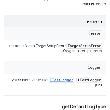
מכשיר וירטואלי.
פרמטרים
error
Target
Setup
Error
: TargetSetupError מופעל כששוכרים
מכשיר דרך שירות Oxygen.
logger
ITest
Logger
ITest
Logger
:
שבו יתבצע רישום הקובץ
ביומן
get
Default
Log
Type