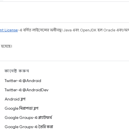
nt License
-এ বর্ণিত লাইসেন্সের অধীনস্থ। Java এবং OpenJDK হল Oracle এবং/অথবা 
 হয়েছে।
কানেক্ট করুন
Twitter-এ @Android
Twitter-এ @AndroidDev
Android ব্লগ
Google নিরাপত্তা ব্লগ
Google Groups-এ প্ল্যাটফর্ম
Google Groups-এ তৈরি করা