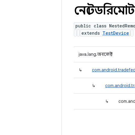
নেস্টেডরিমো
public class NestedRem
extends
TestDevice
java.lang.অবজেক্ট
↳
com.android.tradefed.
↳
com.android.tra
↳
com.and