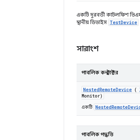
একটি দূরবর্তী কাটলফিশ ভিএম-
স্থানীয় ডিভাইস
TestDevice
সারাংশ
পাবলিক কনস্ট্রাক্টর
Nested
Remote
Device
(
Monitor)
NestedRemoteDevi
একটি
পাবলিক পদ্ধতি