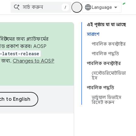
/
এই পৃষ্ঠায় যা যা আছে
সারাংশ
েমের জন্য প্ল্যাটফর্মের
পাবলিক কনস্ট্রাক্টর
 কোড প্রকাশ করব। AOSP
-latest-release
পাবলিক পদ্ধতি
 জন্য,
Changes to AOSP
পাবলিক কনস্ট্রাক্টর
নেস্টেডরিমোটডিভা
ইস
পাবলিক পদ্ধতি
ভার্চুয়াল ডিভাইস
রিসেট করুন