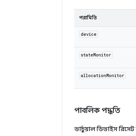
পরামিতি
device
state
Monitor
allocation
Monitor
পাবলিক পদ্ধতি
ভার্চুয়াল ডিভাইস রিসে