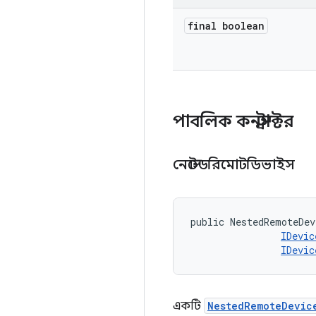
final boolean
পাবলিক কনস্ট্রাক্টর
নেস্টেডরিমোটডিভাইস
public NestedRemoteDev
IDevic
IDevic
একটি
NestedRemoteDevic