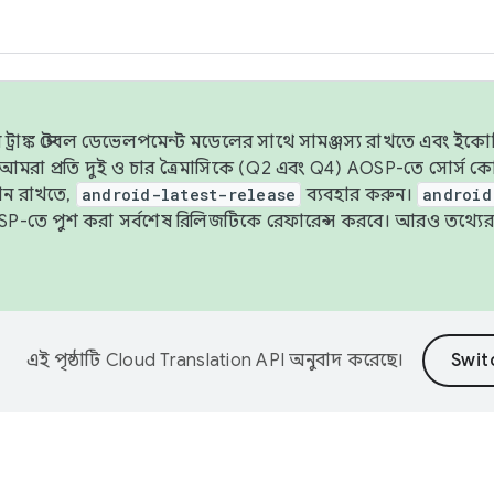
াঙ্ক স্টেবল ডেভেলপমেন্ট মডেলের সাথে সামঞ্জস্য রাখতে এবং ইকোসিস্ট
ে, আমরা প্রতি দুই ও চার ত্রৈমাসিকে (Q2 এবং Q4) AOSP-তে সোর্স
ান রাখতে,
android-latest-release
ব্যবহার করুন।
android
বদা AOSP-তে পুশ করা সর্বশেষ রিলিজটিকে রেফারেন্স করবে। আরও তথ্যের
এই পৃষ্ঠাটি
Cloud Translation API
অনুবাদ করেছে।