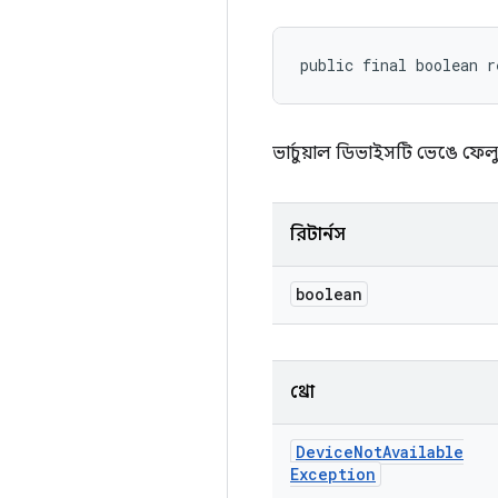
public final boolean r
ভার্চুয়াল ডিভাইসটি ভেঙে ফেল
রিটার্নস
boolean
থ্রো
Device
Not
Available
Exception