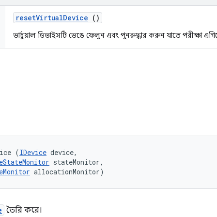
reset
Virtual
Device
()
ভার্চুয়াল ডিভাইসটি ভেঙে ফেলুন এবং পুনরুদ্ধার করুন যাতে পরীক্ষা এগি
ice (
IDevice
 device, 

eStateMonitor
 stateMonitor, 

eMonitor
 allocationMonitor)
e
তৈরি করে।