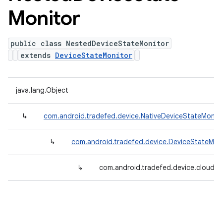
Monitor
public class NestedDeviceStateMonitor
extends
DeviceStateMonitor
java.lang.Object
↳
com.android.tradefed.device.NativeDeviceStateMonit
↳
com.android.tradefed.device.DeviceStateMon
↳
com.android.tradefed.device.cloud.