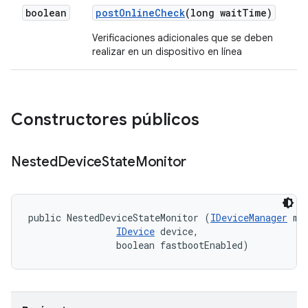
boolean
post
Online
Check
(long wait
Time)
Verificaciones adicionales que se deben
realizar en un dispositivo en línea
Constructores públicos
Nested
Device
State
Monitor
public NestedDeviceStateMonitor (
IDeviceManager
 mgr
IDevice
 device, 

                boolean fastbootEnabled)