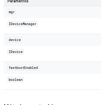
Parámetros
mgr
IDevice
Manager
device
IDevice
fastboot
Enabled
boolean