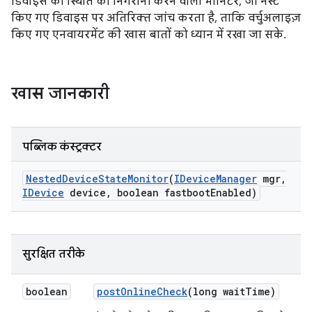
डिवाइस की स्थिति की निगरानी करने वाला मॉनिटर, जो नेस्ट
किए गए डिवाइस पर अतिरिक्त जांच करता है, ताकि वर्चुअलाइज़
किए गए एनवायरमेंट की खास बातों को ध्यान में रखा जा सके.
खास जानकारी
पब्लिक कंस्ट्रक्टर
Nested
Device
State
Monitor
(
IDevice
Manager
mgr
,
IDevice
device
,
boolean fastboot
Enabled)
सुरक्षित तरीके
boolean
post
Online
Check
(long wait
Time)