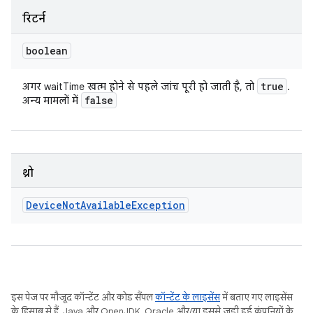
रिटर्न
boolean
true
अगर waitTime खत्म होने से पहले जांच पूरी हो जाती है, तो
.
false
अन्य मामलों में
थ्रो
Device
Not
Available
Exception
इस पेज पर मौजूद कॉन्टेंट और कोड सैंपल
कॉन्टेंट के लाइसेंस
में बताए गए लाइसेंस
के हिसाब से हैं. Java और OpenJDK, Oracle और/या इससे जुड़ी हुई कंपनियों के