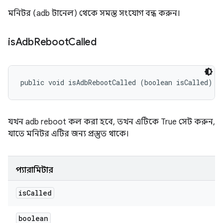
মনিটর (adb টানেল) থেকে সমস্ত সংযোগ বন্ধ করুন।
is
Adb
Reboot
Called
public void isAdbRebootCalled (boolean isCalled)
যখন adb reboot কল করা হবে, তখন এটিকে True সেট করুন,
যাতে মনিটর এটির জন্য প্রস্তুত থাকে।
প্যারামিটার
is
Called
boolean