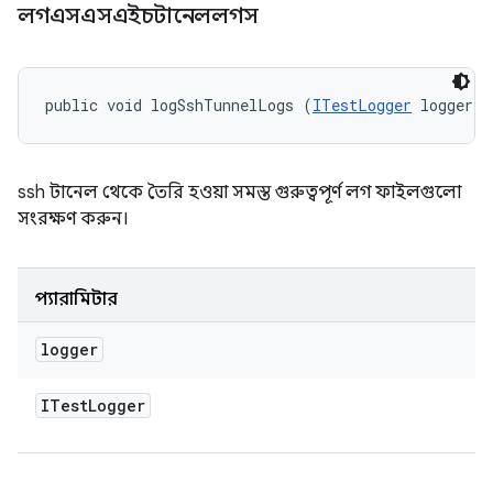
লগএসএসএইচটানেললগস
public void logSshTunnelLogs (
ITestLogger
 logger)
ssh টানেল থেকে তৈরি হওয়া সমস্ত গুরুত্বপূর্ণ লগ ফাইলগুলো
সংরক্ষণ করুন।
প্যারামিটার
logger
ITest
Logger