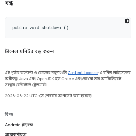
বন্ধ
public void shutdown ()
টানেল মনিটর বন্ধ করুন
এই পৃষ্ঠার কন্টেন্ট ও কোডের নমুনাগুলি
Content License
-এ বর্ণিত লাইসেন্সের
অধীনস্থ। Java এবং OpenJDK হল Oracle এবং/অথবা তার অ্যাফিলিয়েট
সংস্থার রেজিস্টার্ড ট্রেডমার্ক।
2026-06-22 UTC-তে শেষবার আপডেট করা হয়েছে।
বিল্ড
Android স্টোরেজ
প্রয়োজনীয়তা