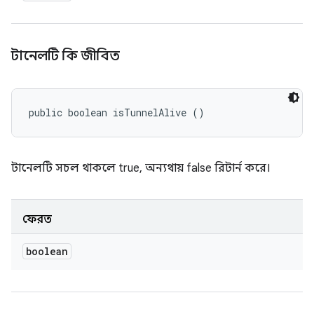
টানেলটি কি জীবিত
public boolean isTunnelAlive ()
টানেলটি সচল থাকলে true, অন্যথায় false রিটার্ন করে।
ফেরত
boolean