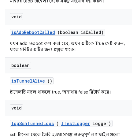
মনিটর (adb টানেল) থেকে সমস্ত সংযোগ বন্ধ করুন।
void
is
Adb
Reboot
Called
(boolean is
Called)
যখন adb reboot কল করা হবে, তখন এটিকে True সেট করুন,
যাতে মনিটর এটির জন্য প্রস্তুত থাকে।
boolean
is
Tunnel
Alive
()
টানেলটি সচল থাকলে true, অন্যথায় false রিটার্ন করে।
void
log
Ssh
Tunnel
Logs
(
ITest
Logger
logger)
ssh টানেল থেকে তৈরি হওয়া সমস্ত গুরুত্বপূর্ণ লগ ফাইলগুলো