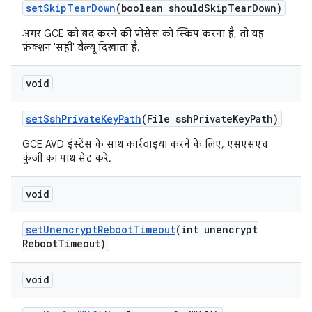
set
Skip
Tear
Down
(boolean should
Skip
Tear
Down)
अगर GCE को बंद करने की प्रोसेस को स्किप करना है, तो यह
फ़ंक्शन 'सही' वैल्यू दिखाता है.
void
set
Ssh
Private
Key
Path
(File ssh
Private
Key
Path)
GCE AVD इंस्टेंस के साथ कार्रवाइयां करने के लिए, एसएसएच
कुंजी का पाथ सेट करें.
void
set
Unencrypt
Reboot
Timeout
(int unencrypt
Reboot
Timeout)
void