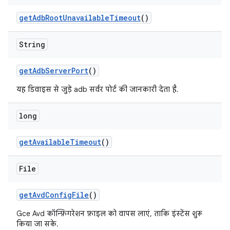
get
Adb
Root
Unavailable
Timeout
()
String
get
Adb
Server
Port
()
यह डिवाइस से जुड़े adb सर्वर पोर्ट की जानकारी देता है.
long
get
Available
Timeout
()
File
get
Avd
Config
File
()
Gce Avd कॉन्फ़िगरेशन फ़ाइल को वापस लाएं, ताकि इंस्टेंस शुरू
किया जा सके.