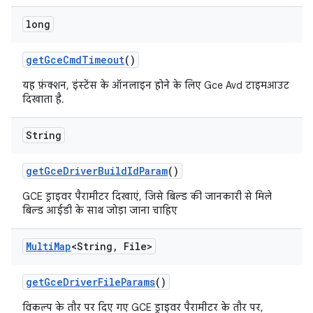
long
get
Gce
Cmd
Timeout
()
यह फ़ंक्शन, इंस्टेंस के ऑनलाइन होने के लिए Gce Avd टाइमआउट
दिखाता है.
String
get
Gce
Driver
Build
Id
Param
()
GCE ड्राइवर पैरामीटर दिखाएं, जिसे बिल्ड की जानकारी से मिले
बिल्ड आईडी के साथ जोड़ा जाना चाहिए
Multi
Map
<String
,
File>
get
Gce
Driver
File
Params
()
विकल्प के तौर पर दिए गए GCE ड्राइवर पैरामीटर के तौर पर,