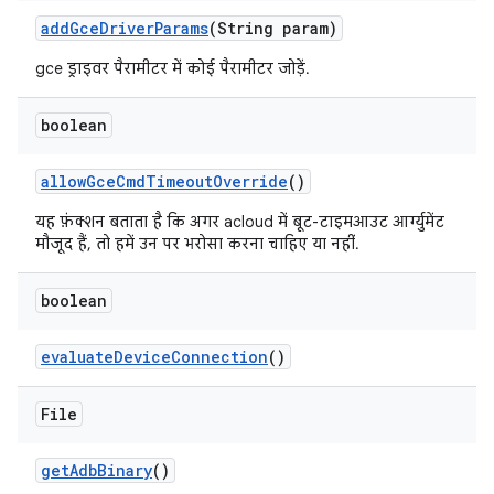
add
Gce
Driver
Params
(String param)
gce ड्राइवर पैरामीटर में कोई पैरामीटर जोड़ें.
boolean
allow
Gce
Cmd
Timeout
Override
()
यह फ़ंक्शन बताता है कि अगर acloud में बूट-टाइमआउट आर्ग्युमेंट
मौजूद हैं, तो हमें उन पर भरोसा करना चाहिए या नहीं.
boolean
evaluate
Device
Connection
()
File
get
Adb
Binary
()