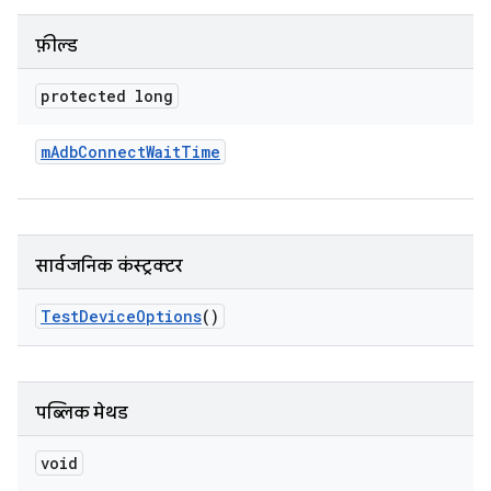
फ़ील्ड
protected long
m
Adb
Connect
Wait
Time
सार्वजनिक कंस्ट्रक्टर
Test
Device
Options
()
पब्लिक मेथड
void