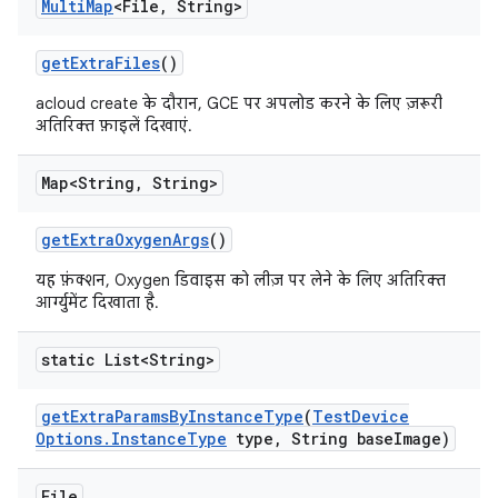
Multi
Map
<File
,
String>
get
Extra
Files
()
acloud create के दौरान, GCE पर अपलोड करने के लिए ज़रूरी
अतिरिक्त फ़ाइलें दिखाएं.
Map<String
,
String>
get
Extra
Oxygen
Args
()
यह फ़ंक्शन, Oxygen डिवाइस को लीज़ पर लेने के लिए अतिरिक्त
आर्ग्युमेंट दिखाता है.
static List<String>
get
Extra
Params
By
Instance
Type
(
Test
Device
Options
.
Instance
Type
type
,
String base
Image)
File