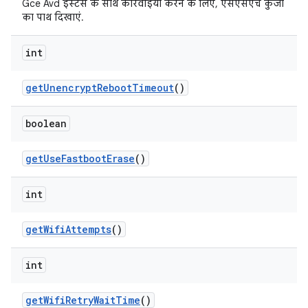
Gce Avd इंस्टेंस के साथ कार्रवाइयां करने के लिए, एसएसएच कुंजी
का पाथ दिखाएं.
int
get
Unencrypt
Reboot
Timeout
()
boolean
get
Use
Fastboot
Erase
()
int
get
Wifi
Attempts
()
int
get
Wifi
Retry
Wait
Time
()