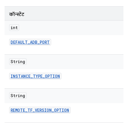
कॉन्स्टेंट
int
DEFAULT
_
ADB
_
PORT
String
INSTANCE
_
TYPE
_
OPTION
String
REMOTE
_
TF
_
VERSION
_
OPTION