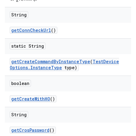
String
get
Conn
Check
Url
()
static String
get
Create
Command
By
Instance
Type
(
Test
Device
Options
.
Instance
Type
type)
boolean
get
Create
With
HO
()
String
get
Cros
Password
()