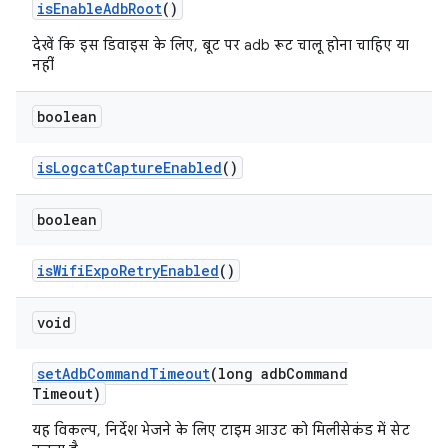
is
Enable
Adb
Root
()
देखें कि इस डिवाइस के लिए, बूट पर adb रूट चालू होना चाहिए या
नहीं
boolean
is
Logcat
Capture
Enabled
()
boolean
is
Wifi
Expo
Retry
Enabled
()
void
set
Adb
Command
Timeout
(long adb
Command
Timeout)
यह विकल्प, निर्देश भेजने के लिए टाइम आउट को मिलीसेकंड में सेट