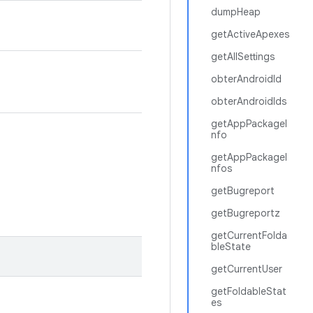
dumpHeap
getActiveApexes
getAllSettings
obterAndroidId
obterAndroidIds
getAppPackageI
nfo
getAppPackageI
nfos
getBugreport
getBugreportz
getCurrentFolda
bleState
getCurrentUser
getFoldableStat
es