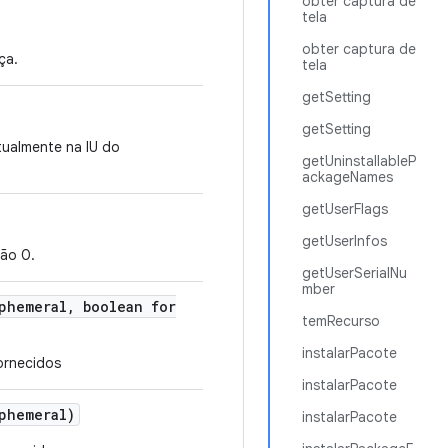
obter captura de
tela
obter captura de
ça.
tela
getSetting
getSetting
tualmente na IU do
getUninstallableP
ackageNames
getUserFlags
getUserInfos
ão 0.
getUserSerialNu
mber
phemeral
,
boolean for
temRecurso
instalarPacote
ornecidos
instalarPacote
phemeral)
instalarPacote