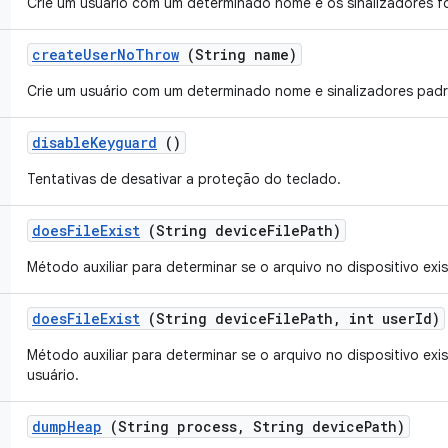
Crie um usuário com um determinado nome e os sinalizadores f
create
User
No
Throw
(String name)
Crie um usuário com um determinado nome e sinalizadores padr
disable
Keyguard
()
Tentativas de desativar a proteção do teclado.
does
File
Exist
(String device
File
Path)
Método auxiliar para determinar se o arquivo no dispositivo exis
does
File
Exist
(String device
File
Path
,
int user
Id)
Método auxiliar para determinar se o arquivo no dispositivo ex
usuário.
dump
Heap
(String process
,
String device
Path)