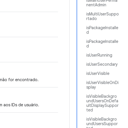
isMainUserPerma
nentAdmin
isMultiUserSuppo
rtado
isPackageInstalle
d
isPackageInstalle
d
isUserRunning
isUserSecondary
isUserVisible
 não for encontrado.
isUserVisibleOnDi
splay
isVisibleBackgro
undUsersOnDefa
 aos IDs de usuário.
ultDisplaySuppor
ted
isVisibleBackgro
undUsersSuppor