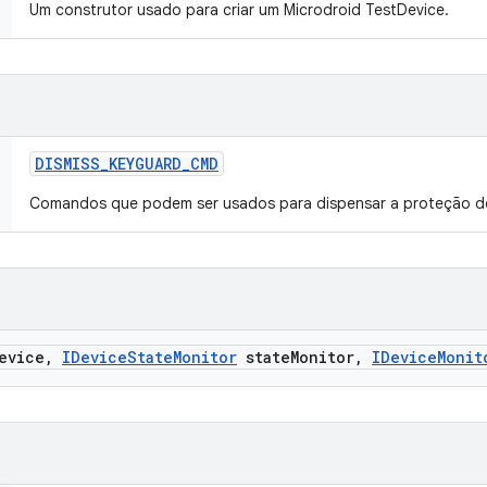
Um construtor usado para criar um Microdroid TestDevice.
DISMISS
_
KEYGUARD
_
CMD
Comandos que podem ser usados ​​para dispensar a proteção d
evice
,
IDevice
State
Monitor
state
Monitor
,
IDevice
Monit