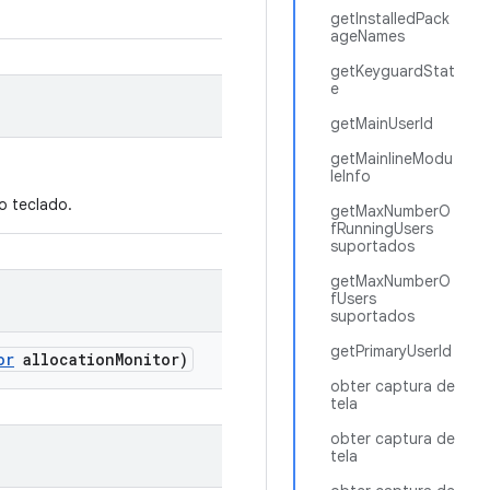
getInstalledPack
ageNames
getKeyguardStat
e
getMainUserId
getMainlineModu
leInfo
o teclado.
getMaxNumberO
fRunningUsers
suportados
getMaxNumberO
fUsers
suportados
getPrimaryUserId
or
allocation
Monitor)
obter captura de
tela
obter captura de
tela