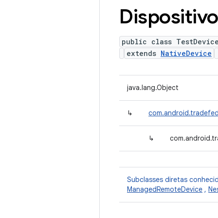
Dispositivo
public class TestDevic
extends
NativeDevice
java.lang.Object
↳
com.android.tradefed
↳
com.android.tr
Subclasses diretas conheci
ManagedRemoteDevice
,
Ne