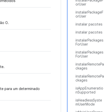
instalarPackageF
ornecidos
orUser
instalarPackageF
orUser
ão 0.
instalar pacotes
instalar pacotes
instalarPackages
ForUser
instalarPackages
ForUser
instalarRemotePa
te.
ckages
instalarRemotePa
ckages
isAppEnumeratio
iste para um determinado
nSupported
isHeadlessSyste
mUserMode