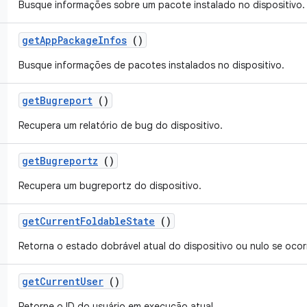
Busque informações sobre um pacote instalado no dispositivo.
get
App
Package
Infos
()
Busque informações de pacotes instalados no dispositivo.
get
Bugreport
()
Recupera um relatório de bug do dispositivo.
get
Bugreportz
()
Recupera um bugreportz do dispositivo.
get
Current
Foldable
State
()
Retorna o estado dobrável atual do dispositivo ou nulo se oco
get
Current
User
()
Retorne o ID do usuário em execução atual.