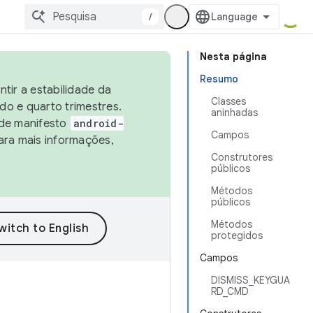
/
Nesta página
Resumo
tir a estabilidade da
Classes
o e quarto trimestres.
aninhadas
 de manifesto
android-
Campos
ara mais informações,
Construtores
públicos
Métodos
públicos
Métodos
protegidos
Campos
DISMISS_KEYGUA
RD_CMD