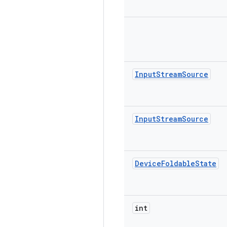
Input
Stream
Source
Input
Stream
Source
Device
Foldable
State
int