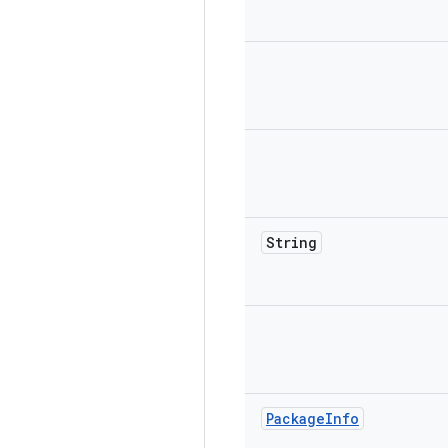
String
Package
Info