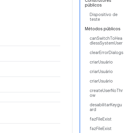
Construtores
públicos
Dispositivo de
teste
Métodos públicos
canSwitchToHea
dlessSystemUser
clearErrorDialogs
criarUsuário
criarUsuário
criarUsuário
createUserNoThr
ow
desabilitarKeygu
ard
fazFileExist
fazFileExist