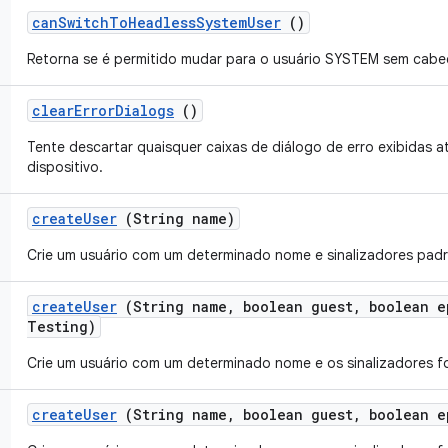
can
Switch
To
Headless
System
User
()
Retorna se é permitido mudar para o usuário SYSTEM sem cabe
clear
Error
Dialogs
()
Tente descartar quaisquer caixas de diálogo de erro exibidas a
dispositivo.
create
User
(String name)
Crie um usuário com um determinado nome e sinalizadores padr
create
User
(String name
,
boolean guest
,
boolean e
Testing)
Crie um usuário com um determinado nome e os sinalizadores f
create
User
(String name
,
boolean guest
,
boolean e