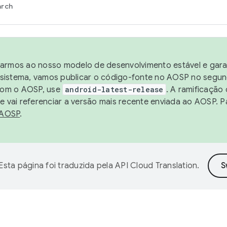
arch
harmos ao nosso modelo de desenvolvimento estável e garan
sistema, vamos publicar o código-fonte no AOSP no segund
 com o AOSP, use
android-latest-release
. A ramificação
 vai referenciar a versão mais recente enviada ao AOSP. P
 AOSP
.
Esta página foi traduzida pela
API Cloud Translation
.