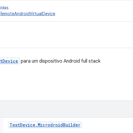
cidas
RemoteAndroidVirtualDevice
tDevice
para um dispositivo Android full stack
Test
Device
.
Microdroid
Builder