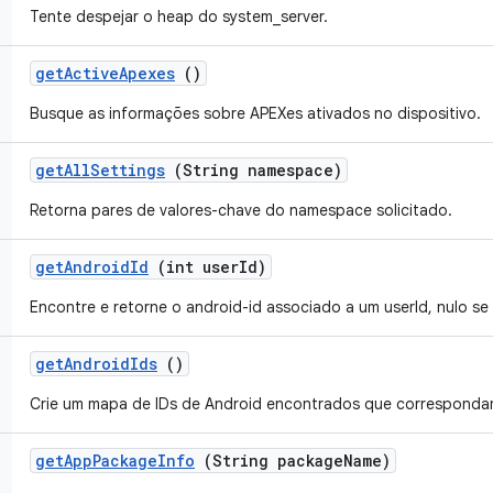
Tente despejar o heap do system_server.
get
Active
Apexes
()
Busque as informações sobre APEXes ativados no dispositivo.
get
All
Settings
(String namespace)
Retorna pares de valores-chave do namespace solicitado.
get
Android
Id
(int user
Id)
Encontre e retorne o android-id associado a um userId, nulo se
get
Android
Ids
()
Crie um mapa de IDs de Android encontrados que correspondam
get
App
Package
Info
(String package
Name)