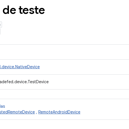
 de teste
e
.device.NativeDevice
adefed.device.TestDevice
das
stedRemoteDevice
,
RemoteAndroidDevice