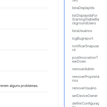
ted
listaDisplayIds
listDisplayIdsFor
StartingVisibleBa
ckgroundUsers
listaUsuários
logBugreport
notificarSnapuse
rd
postInvocationT
earDown
removerAdmin
removerProprietá
rios
rrerem alguns problemas.
removerUsuário
setDeviceOwner
definirConfiguraç