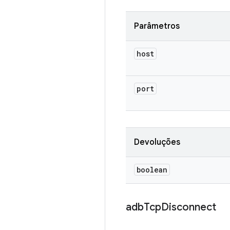
Parâmetros
host
port
Devoluções
boolean
adb
Tcp
Disconnect