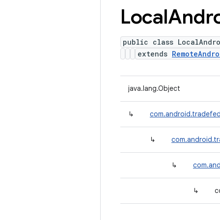
Local
Andr
public class LocalAndr
extends
RemoteAndro
java.lang.Object
↳
com.android.tradefed
↳
com.android.tr
↳
com.and
↳
c