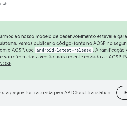
arch
harmos ao nosso modelo de desenvolvimento estável e garan
sistema, vamos publicar o código-fonte no AOSP no segund
 com o AOSP, use
android-latest-release
. A ramificação
 vai referenciar a versão mais recente enviada ao AOSP. P
 AOSP
.
Esta página foi traduzida pela
API Cloud Translation
.