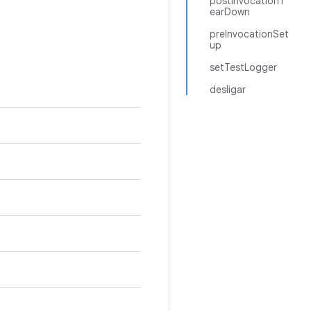
postInvocationT
earDown
preInvocationSet
up
setTestLogger
desligar