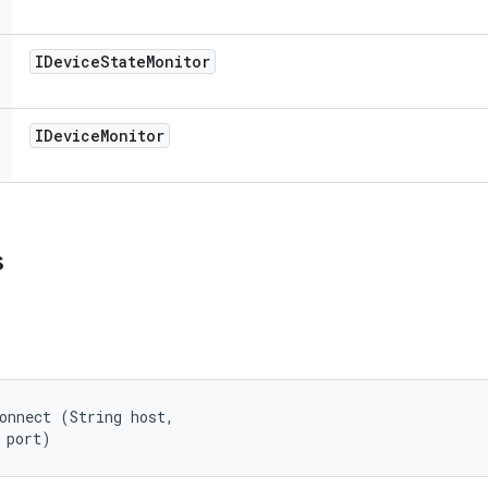
IDevice
State
Monitor
IDevice
Monitor
s
onnect (String host, 

 port)