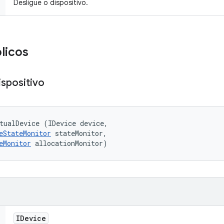
Desligue o dispositivo.
licos
ispositivo
tualDevice (IDevice device, 

eStateMonitor
 stateMonitor, 

eMonitor
 allocationMonitor)
IDevice