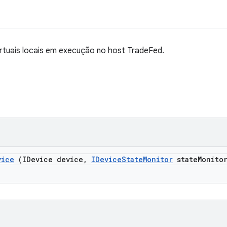
virtuais locais em execução no host TradeFed.
vice
(IDevice device
,
IDevice
State
Monitor
state
Monito