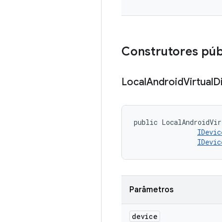
Construtores púb
Local
Android
Virtual
D
public LocalAndroidVir
IDevic
IDevic
Parâmetros
device