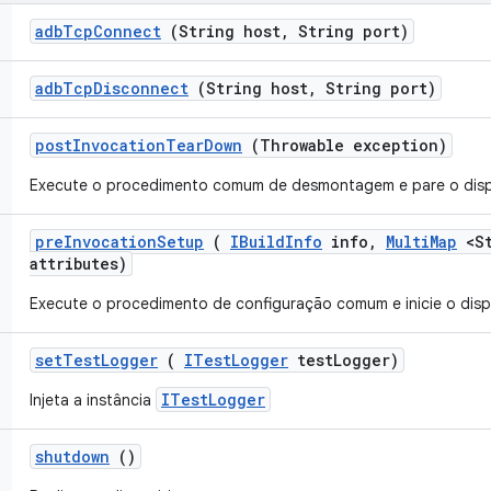
adb
Tcp
Connect
(String host
,
String port)
adb
Tcp
Disconnect
(String host
,
String port)
post
Invocation
Tear
Down
(Throwable exception)
Execute o procedimento comum de desmontagem e pare o dispos
pre
Invocation
Setup
(
IBuild
Info
info
,
Multi
Map
<St
attributes)
Execute o procedimento de configuração comum e inicie o dispos
set
Test
Logger
(
ITest
Logger
test
Logger)
ITestLogger
Injeta a instância
shutdown
()