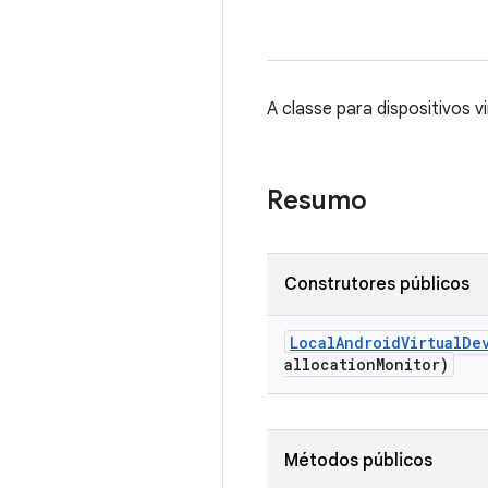
A classe para dispositivos 
Resumo
Construtores públicos
Local
Android
Virtual
De
allocation
Monitor)
Métodos públicos