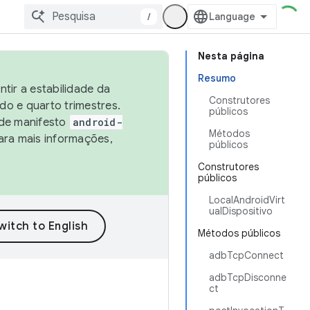
/
Nesta página
Resumo
tir a estabilidade da
Construtores
o e quarto trimestres.
públicos
 de manifesto
android-
Métodos
ara mais informações,
públicos
Construtores
públicos
LocalAndroidVirt
ualDispositivo
Métodos públicos
adbTcpConnect
adbTcpDisconne
ct