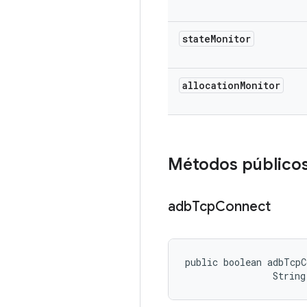
state
Monitor
allocation
Monitor
Métodos público
adb
Tcp
Connect
public boolean adbTcpC
                String