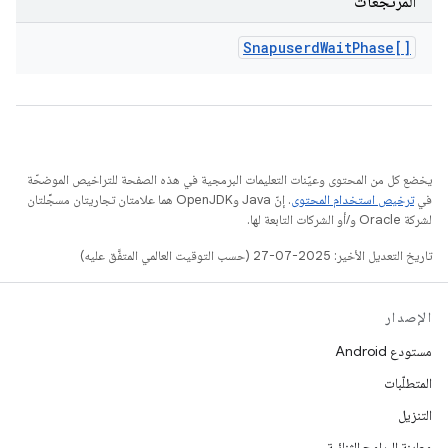
المرتجعات
Snapuserd
Wait
Phase[]
يخضع كل من المحتوى وعيّنات التعليمات البرمجية في هذه الصفحة للتراخيص الموضحّة
في
ترخيص استخدام المحتوى
. إنّ Java وOpenJDK هما علامتان تجاريتان مسجَّلتان
لشركة Oracle و/أو الشركات التابعة لها.
تاريخ التعديل الأخير: 2025-07-27 (حسب التوقيت العالمي المتفَّق عليه)
الإصدار
مستودع Android
المتطلّبات
التنزيل
معاينة البرامج الثنائية