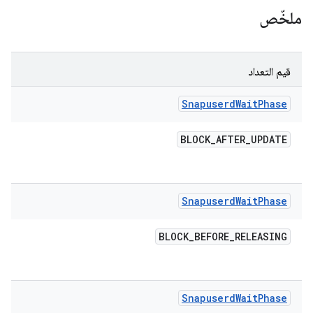
ملخّص
قيم التعداد
Snapuserd
Wait
Phase
BLOCK
_
AFTER
_
UPDATE
Snapuserd
Wait
Phase
BLOCK
_
BEFORE
_
RELEASING
Snapuserd
Wait
Phase