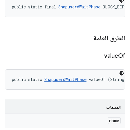
public static final 
SnapuserdWaitPhase
 BLOCK_BEFOR
الطرق العامة
value
Of
public static 
SnapuserdWaitPhase
 valueOf (String n
المعلمات
name