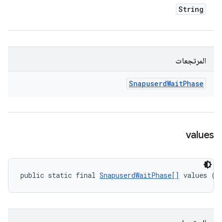
String
المرتجعات
Snapuserd
Wait
Phase
values
public static final 
SnapuserdWaitPhase[]
 values ()