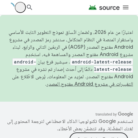
اعتبارًا من عام 2026، ولضمان اتّساق نموذج التطوير الثابت الأساسي
واستقرار المنصة في النظام المتكامل، سننشر رمز المصدر في مشروع
Android مفتوح المصدر (AOSP) في الربعَين الثاني والرابع. لبناء
مشروع Android مفتوح المصدر والمساهمة فيه، استخدِم
android-latest-release
. سيشير فرع بيان
android-
latest-release
دائمًا إلى أحدث إصدار تم نشره في مشروع
Android مفتوح المصدر. لمزيد من المعلومات، يُرجى الاطّلاع على
التغييرات في مشروع Android مفتوح المصدر
.
تستخدم Google تكنولوجيا الذكاء الاصطناعي لترجمة المحتوى إلى
لغتك المفضّلة، وقد تتضمّن بعض الأخطاء.