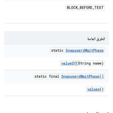
BLOCK
_
BEFORE
_
TEST
الطرق العامة
static
Snapuserd
Wait
Phase
value
Of
(String name)
static final
Snapuserd
Wait
Phase[]
values
()