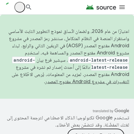
اعتبارًا من عام 2026، ولضمان اتّساق نموذج التطوير الثابت الأساسي
واستقرار المنصة في النظام المتكامل، سننشر رمز المصدر في مشروع
Android مفتوح المصدر (AOSP) في الربعَين الثاني والرابع. لبناء
مشروع Android مفتوح المصدر والمساهمة فيه، استخدِم
android-latest-release
. سيشير فرع بيان
android-
latest-release
دائمًا إلى أحدث إصدار تم نشره في مشروع
Android مفتوح المصدر. لمزيد من المعلومات، يُرجى الاطّلاع على
التغييرات في مشروع Android مفتوح المصدر
.
تستخدم Google تكنولوجيا الذكاء الاصطناعي لترجمة المحتوى إلى
لغتك المفضّلة، وقد تتضمّن بعض الأخطاء.