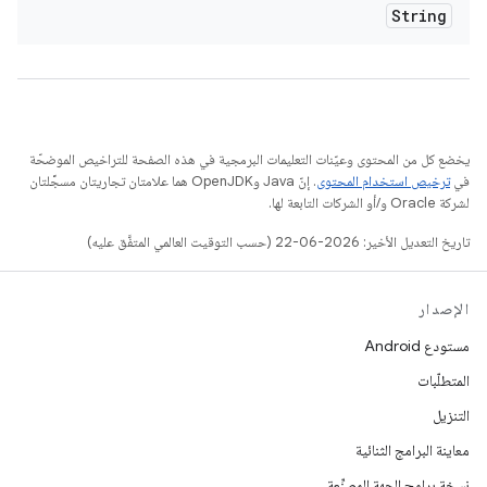
String
يخضع كل من المحتوى وعيّنات التعليمات البرمجية في هذه الصفحة للتراخيص الموضحّة
في
ترخيص استخدام المحتوى
. إنّ Java وOpenJDK هما علامتان تجاريتان مسجَّلتان
لشركة Oracle و/أو الشركات التابعة لها.
تاريخ التعديل الأخير: 2026-06-22 (حسب التوقيت العالمي المتفَّق عليه)
الإصدار
مستودع Android
المتطلّبات
التنزيل
معاينة البرامج الثنائية
نسخة برامج الجهة المصنِّعة