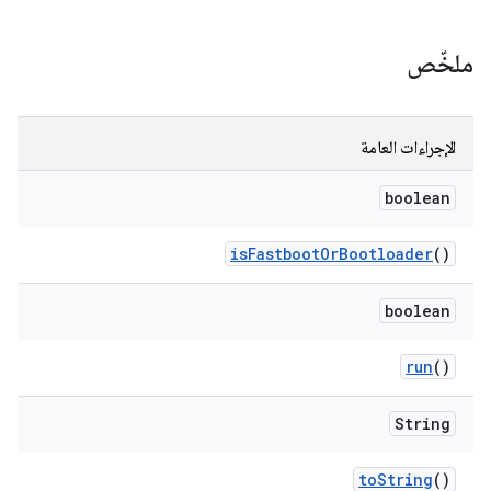
ملخّص
الإجراءات العامة
boolean
is
Fastboot
Or
Bootloader
()
boolean
run
()
String
to
String
()