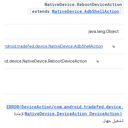
NativeDevice.RebootDeviceAction
extends
NativeDevice.AdbShellAction
java.lang.Object
.android.tradefed.device.NativeDevice.AdbShellAction
↳
efed.device.NativeDevice.RebootDeviceAction
↳
ERROR(DeviceAction/com.android.tradefed.device.
NativeDevice.DeviceAction DeviceAction)
لإعادة
تشغيل جهاز.