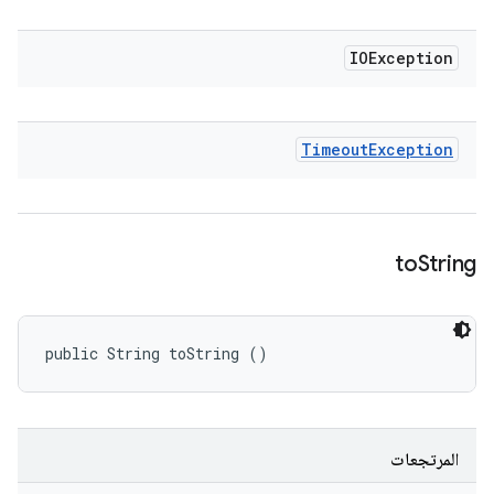
IOException
Timeout
Exception
to
String
public String toString ()
المرتجعات