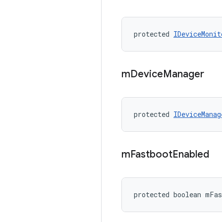
protected 
IDeviceMonit
m
Device
Manager
protected 
IDeviceManag
m
Fastboot
Enabled
protected boolean mFas