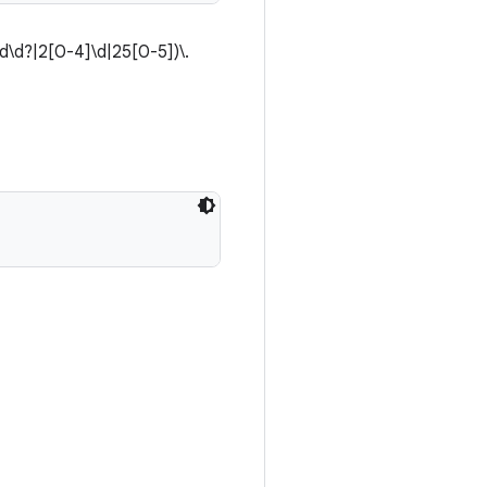
\d\d?|2[0-4]\d|25[0-5])\.