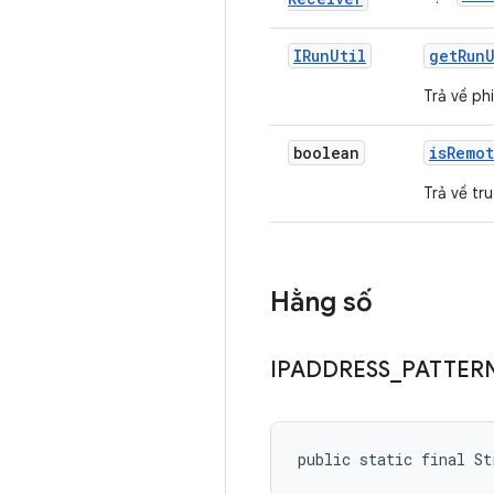
IRun
Util
get
Run
Trả về ph
boolean
is
Remo
Trả về tr
Hằng số
IPADDRESS
_
PATTER
public static final St