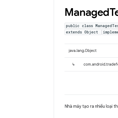
Managed
T
public class ManagedTe
extends Object
implem
java.lang.Object
↳
com.android.trade
Nhà máy tạo ra nhiều loại th