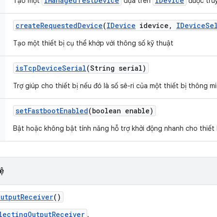
IManagedTestDevice
IDevice
Tạo một
dựa trên
được tru
create
Requested
Device
(
IDevice
idevice
,
IDevice
Se
Tạo một thiết bị cụ thể khớp với thông số kỹ thuật
is
Tcp
Device
Serial
(String serial)
Trợ giúp cho thiết bị nếu đó là số sê-ri của một thiết bị thông mi
set
Fastboot
Enabled
(boolean enable)
Bật hoặc không bật tính năng hỗ trợ khởi động nhanh cho thiết 
ệ
Output
Receiver
()
lectingOutputReceiver
.