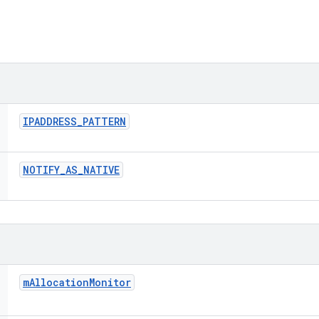
IPADDRESS
_
PATTERN
NOTIFY
_
AS
_
NATIVE
m
Allocation
Monitor