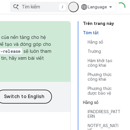
/
Trên trang này
Tóm tắt
h của nền tảng cho hệ
Hằng số
 Để tạo và đóng góp cho
t-release
sẽ luôn tham
Trường
in, hãy xem bài viết
Hàm khởi tạo
công khai
Phương thức
công khai
Phương thức
được bảo vệ
Hằng số
IPADDRESS_PATT
ERN
NOTIFY_AS_NATI