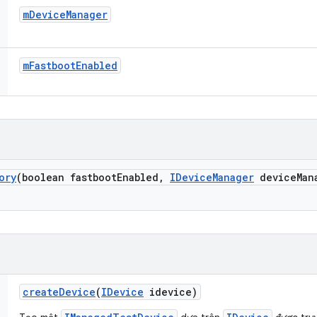
m
Device
Manager
m
Fastboot
Enabled
ory
(boolean fastboot
Enabled
,
IDevice
Manager
device
Man
create
Device
(
IDevice
idevice)