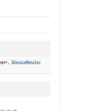
ager
,
IDevice
Monitor