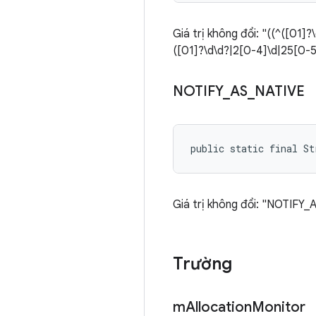
Giá trị không đổi: "((^([01]
([01]?\d\d?|2[0-4]\d|25[0-5]
NOTIFY
_
AS
_
NATIVE
public static final S
Giá trị không đổi: "NOTIFY
Trường
m
Allocation
Monitor