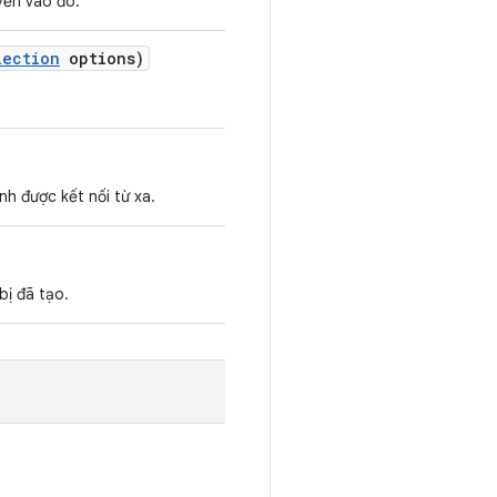
yền vào đó.
lection
options)
nh được kết nối từ xa.
bị đã tạo.