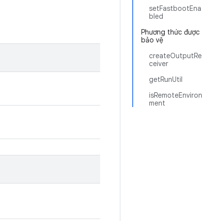
setFastbootEna
bled
Phương thức được
bảo vệ
createOutputRe
ceiver
getRunUtil
isRemoteEnviron
ment