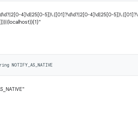
?\d\d?|2[0-4]\d|25[0-5])\.([01]?\d\d?|2[0-4]\d|25[0-5])\.([01]?
))|(localhost)){1}"
tring NOTIFY_AS_NATIVE
_AS_NATIVE"