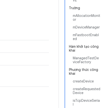
VE
Trường
mAllocationMonit
or
mDeviceManager
mFastbootEnabl
ed
Hàm khởi tạo công
khai
ManagedTestDe
viceFactory
Phương thức công
khai
createDevice
createRequested
Device
isTcpDeviceSeria
l