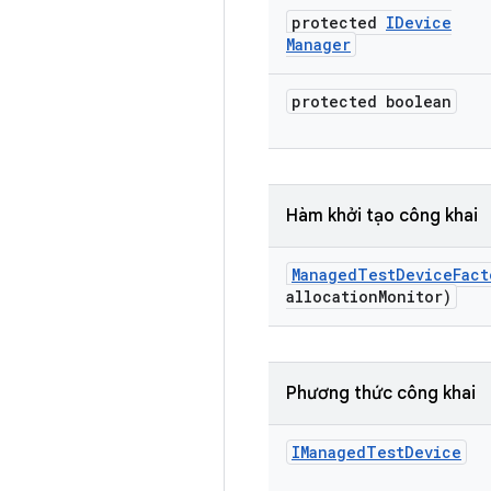
protected
IDevice
Manager
protected boolean
Hàm khởi tạo công khai
Managed
Test
Device
Fact
allocation
Monitor)
Phương thức công khai
IManaged
Test
Device