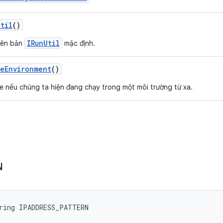
Util
()
IRunUtil
iên bản
mặc định.
te
Environment
()
ue nếu chúng ta hiện đang chạy trong một môi trường từ xa.
N
ring IPADDRESS_PATTERN