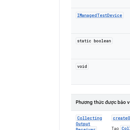
IManaged
Test
Device
static boolean
void
Phương thức được bảo v
Collecting
create
Output
Col
Tạo
Receiver