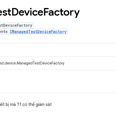
est
Device
Factory
stDeviceFactory
ents
IManagedTestDeviceFactory
fed.device.ManagedTestDeviceFactory
iết bị mà Tf có thể giám sát