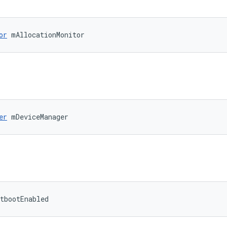
or
 mAllocationMonitor
er
 mDeviceManager
tbootEnabled