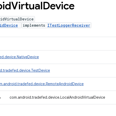
oid
Virtual
Device
oidVirtualDevice
idDevice
implements
ITestLoggerReceiver
ed.device.NativeDevice
d.tradefed.device.TestDevice
m.android.tradefed.device.RemoteAndroidDevice
↳
com.android.tradefed.device.LocalAndroidVirtualDevice