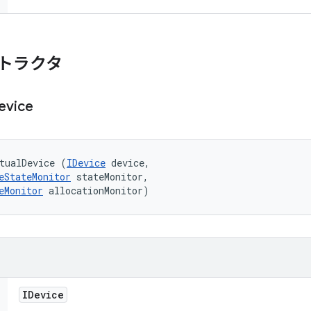
トラクタ
evice
tualDevice (
IDevice
 device, 

eStateMonitor
 stateMonitor, 

eMonitor
 allocationMonitor)
IDevice