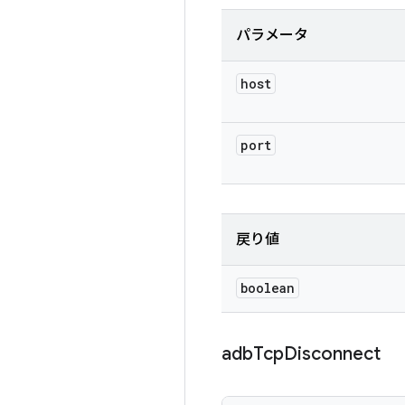
パラメータ
host
port
戻り値
boolean
adb
Tcp
Disconnect