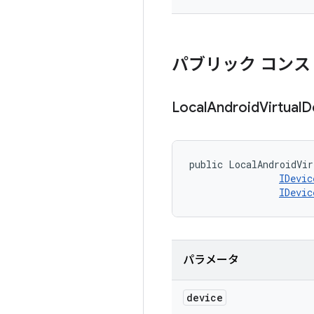
パブリック コンス
Local
Android
Virtual
D
public LocalAndroidVir
IDevic
IDevic
パラメータ
device