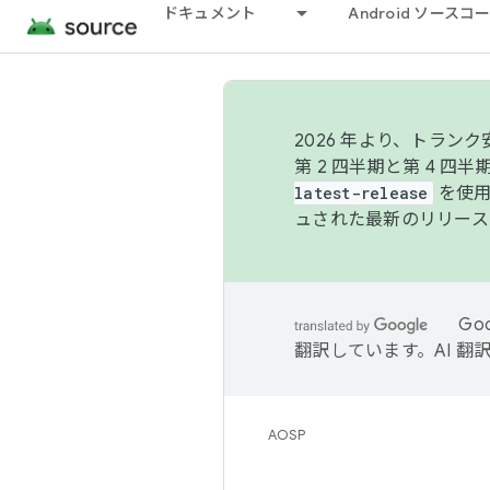
ドキュメント
Android ソース
2026 年より、トラ
第 2 四半期と第 4 四
latest-release
を使用
ュされた最新のリリース
Go
翻訳しています。AI 
AOSP