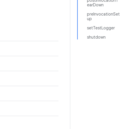
postInvocationT
earDown
preInvocationSet
up
setTestLogger
shutdown