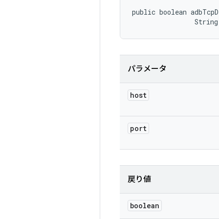
public boolean adbTcpD
                String
パラメータ
host
port
戻り値
boolean