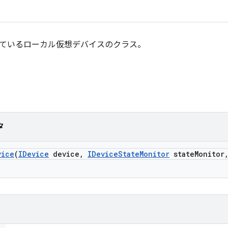
行されているローカル仮想デバイスのクラス。
タ
vice
(
IDevice
device
,
IDevice
State
Monitor
state
Monitor