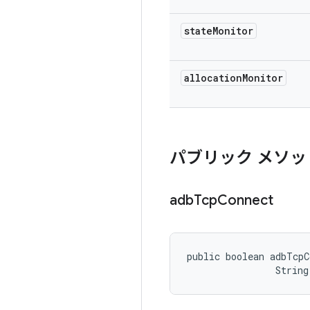
state
Monitor
allocation
Monitor
パブリック メソッ
adb
Tcp
Connect
public boolean adbTcpC
                String