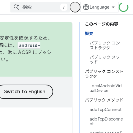
/
このページの内容
概要
の安定性を確保するため、
パブリック コン
投稿には、
android-
ストラクタ
、常に AOSP にプッシ
パブリック メソ
さい。
ッド
パブリック コンスト
ラクタ
LocalAndroidVirt
ualDevice
パブリック メソッド
adbTcpConnect
adbTcpDisconne
ct