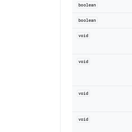
boolean
boolean
void
void
void
void