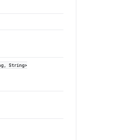
ng
,
String>