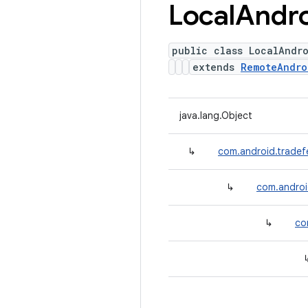
Local
Andr
public class LocalAndr
extends
RemoteAndro
java.lang.Object
↳
com.android.tradef
↳
com.androi
↳
co