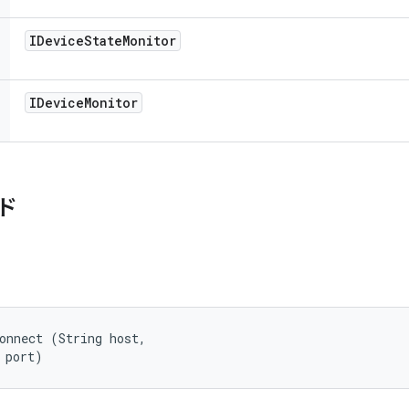
IDevice
State
Monitor
IDevice
Monitor
ド
onnect (String host, 

 port)