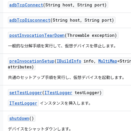
adb
Tcp
Connect
(String host
,
String port)
adb
Tcp
Disconnect
(String host
,
String port)
post
Invocation
Tear
Down
(Throwable exception)
一般的な分解手順を実行して、仮想デバイスを停止します。
pre
Invocation
Setup
(
IBuild
Info
info
,
Multi
Map
<Stri
attributes)
共通のセットアップ手順を実行し、仮想デバイスを起動します。
set
Test
Logger
(
ITest
Logger
test
Logger)
ITestLogger
インスタンスを挿入します。
shutdown
()
デバイスをシャットダウンします。