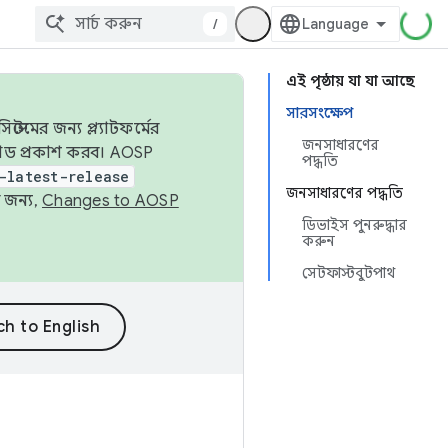
/
এই পৃষ্ঠায় যা যা আছে
সারসংক্ষেপ
েমের জন্য প্ল্যাটফর্মের
জনসাধারণের
 কোড প্রকাশ করব। AOSP
পদ্ধতি
-latest-release
জনসাধারণের পদ্ধতি
 জন্য,
Changes to AOSP
ডিভাইস পুনরুদ্ধার
করুন
সেটফাস্টবুটপাথ