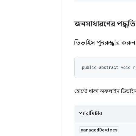
জনসাধারণের পদ্ধত
ডিভাইস পুনরুদ্ধার করু
public abstract void r
হোস্টে থাকা অফলাইন ডিভাইস
প্যারামিটার
managed
Devices