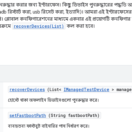
দ্ধার করার জন্য ইন্টারফেস। কিছু ডিভাইস পুনরুদ্ধারের পদ্ধত
b রিস্টার্ট করা, usb রিসেট করা, ইত্যাদি)। আমরা এই ইন্টারফেসের ম
রি। গ্লোবাল কনফিগারেশনের মাধ্যমে একবার এই প্রয়োগটি কনফিগার 
়ক্রমে
recoverDevices(List)
কল করা হবে।
recover
Devices
(List<
IManaged
Test
Device
> manage
হোস্টে থাকা অফলাইন ডিভাইসগুলো পুনরুদ্ধার করে।
set
Fastboot
Path
(String fastboot
Path)
ব্যবহৃতব্য ফাস্টবুট বাইনারির পাথ নির্ধারণ করে।