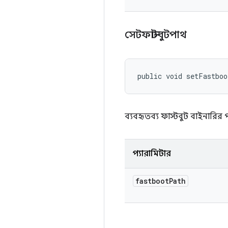
সেটফাস্টবুটপাথ
public void setFastbo
ব্যবহৃতব্য ফাস্টবুট বাইনারির 
প্যারামিটার
fastboot
Path