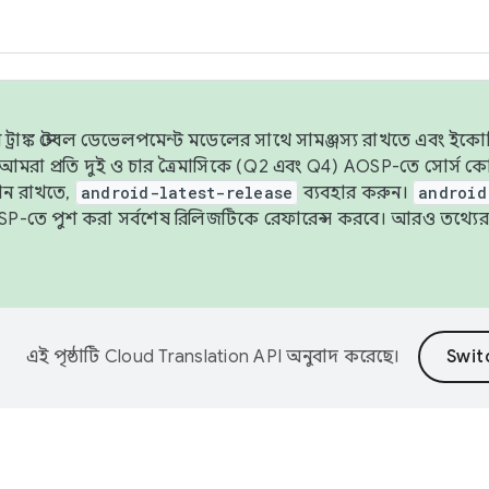
াঙ্ক স্টেবল ডেভেলপমেন্ট মডেলের সাথে সামঞ্জস্য রাখতে এবং ইকোসিস্ট
ে, আমরা প্রতি দুই ও চার ত্রৈমাসিকে (Q2 এবং Q4) AOSP-তে সোর্স
ান রাখতে,
android-latest-release
ব্যবহার করুন।
android
বদা AOSP-তে পুশ করা সর্বশেষ রিলিজটিকে রেফারেন্স করবে। আরও তথ্যের
এই পৃষ্ঠাটি
Cloud Translation API
অনুবাদ করেছে।