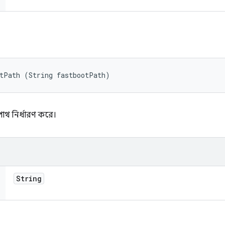
otPath (String fastbootPath)
পাথ নির্ধারণ করে।
String