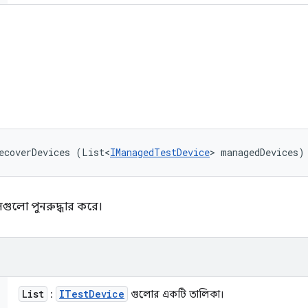
ি
ন
ecoverDevices (List<
IManagedTestDevice
> managedDevices)
গুলো পুনরুদ্ধার করে।
List
ITest
Device
:
গুলোর একটি তালিকা।