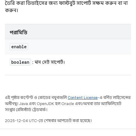
তৈরি করা ডিভাইসের জন্য ফাস্টবুট সাপোর্ট সক্ষম করুন বা না
করুন।
পরামিতি
enable
boolean
: মান সেট সাপোর্ট।
এই পৃষ্ঠার কন্টেন্ট ও কোডের নমুনাগুলি
Content License
-এ বর্ণিত লাইসেন্সের
অধীনস্থ। Java এবং OpenJDK হল Oracle এবং/অথবা তার অ্যাফিলিয়েট
সংস্থার রেজিস্টার্ড ট্রেডমার্ক।
2025-12-04 UTC-তে শেষবার আপডেট করা হয়েছে।