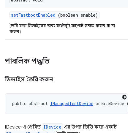
set
Fastboot
Enabled
(boolean enable)
তৈরি করা ডিভাইসের জন্য ফাস্টবুট সাপোর্ট সক্ষম করুন বা না
করুন।
পাবলিক পদ্ধতি
ডিভাইস তৈরি করুন
public abstract 
IManagedTestDevice
 createDevice (
I
IDevice-এ প্রেরিত
IDevice
এর উপর ভিত্তি করে একটি