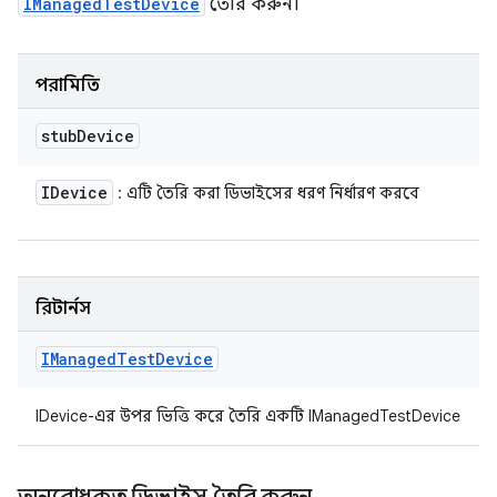
IManagedTestDevice
তৈরি করুন।
পরামিতি
stub
Device
IDevice
: এটি তৈরি করা ডিভাইসের ধরণ নির্ধারণ করবে
রিটার্নস
IManaged
Test
Device
IDevice-এর উপর ভিত্তি করে তৈরি একটি IManagedTestDevice
অনুরোধকৃত ডিভাইস তৈরি করুন