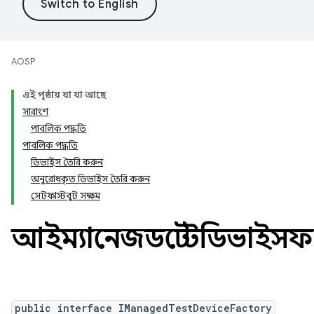
AOSP
এই পৃষ্ঠায় যা যা আছে
সারাংশ
পাবলিক পদ্ধতি
পাবলিক পদ্ধতি
ডিভাইস তৈরি করুন
অনুরোধকৃত ডিভাইস তৈরি করুন
সেটফাস্টবুট সক্ষম
আইম্যানেজডটেস্টডিভাইসফ্যা
public interface IManagedTestDeviceFactory