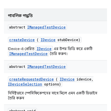
পাবলিক পদ্ধতি
abstract
IManaged
Test
Device
create
Device
(
IDevice
stub
Device)
IDevice
IDevice-এ প্রেরিত
এর উপর ভিত্তি করে একটি
IManagedTestDevice
তৈরি করুন।
abstract
IManaged
Test
Device
create
Requested
Device
(
IDevice
idevice
,
IDevice
Selection
options)
নির্দিষ্টভাবে স্পেসিফিকেশনের সাথে মিলে এমন একটি ডিভাইস
তৈরি করুন
abstract void