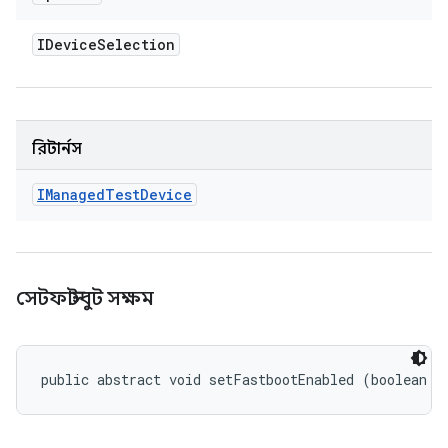
IDevice
Selection
রিটার্নস
IManaged
Test
Device
সেটফাস্টবুট সক্ষম
public abstract void setFastbootEnabled (boolean e