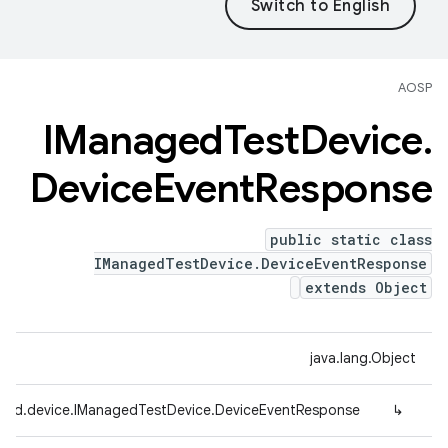
AOSP
IManaged
Test
Device
.
Device
Event
Response
public static class
IManagedTestDevice.DeviceEventResponse
extends Object
java.lang.Object
efed.device.IManagedTestDevice.DeviceEventResponse
↳