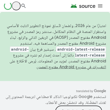
اعتبارًا من عام 2026، ولضمان اتّساق نموذج التطوير الثابت الأساسي
واستقرار المنصة في النظام المتكامل، سننشر رمز المصدر في مشروع
Android مفتوح المصدر (AOSP) في الربعَين الثاني والرابع. لبناء
مشروع Android مفتوح المصدر والمساهمة فيه، استخدِم
android-latest-release
. سيشير فرع بيان
android-
latest-release
دائمًا إلى أحدث إصدار تم نشره في مشروع
Android مفتوح المصدر. لمزيد من المعلومات، يُرجى الاطّلاع على
التغييرات في مشروع Android مفتوح المصدر
.
تستخدم Google تكنولوجيا الذكاء الاصطناعي لترجمة المحتوى إلى
لغتك المفضّلة، وقد تتضمّن بعض الأخطاء.