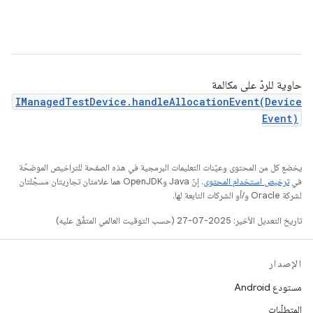
حاوية للردّ على مكالمة
IManagedTestDevice.handleAllocationEvent(Device
Event)
يخضع كل من المحتوى وعيّنات التعليمات البرمجية في هذه الصفحة للتراخيص الموضحّة
في
ترخيص استخدام المحتوى
. إنّ Java وOpenJDK هما علامتان تجاريتان مسجَّلتان
لشركة Oracle و/أو الشركات التابعة لها.
تاريخ التعديل الأخير: 2025-07-27 (حسب التوقيت العالمي المتفَّق عليه)
الإصدار
مستودع Android
المتطلّبات