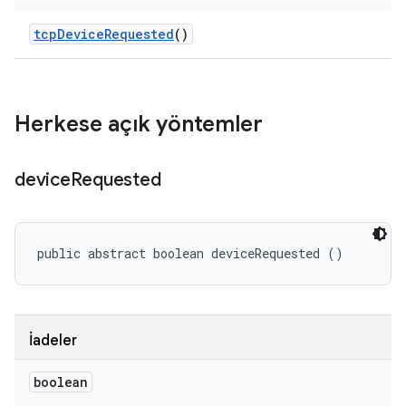
tcp
Device
Requested
()
Herkese açık yöntemler
device
Requested
public abstract boolean deviceRequested ()
İadeler
boolean