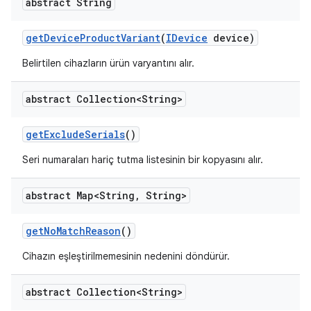
abstract String
get
Device
Product
Variant
(
IDevice
device)
Belirtilen cihazların ürün varyantını alır.
abstract Collection<String>
get
Exclude
Serials
()
Seri numaraları hariç tutma listesinin bir kopyasını alır.
abstract Map<String
,
String>
get
No
Match
Reason
()
Cihazın eşleştirilmemesinin nedenini döndürür.
abstract Collection<String>