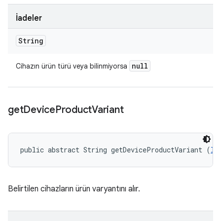
İadeler
String
null
Cihazın ürün türü veya bilinmiyorsa
get
Device
Product
Variant
public abstract String getDeviceProductVariant (
ID
Belirtilen cihazların ürün varyantını alır.