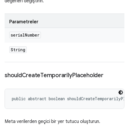
değerleri değiştirin.
Parametreler
serial
Number
String
should
Create
Temporarily
Placeholder
public abstract boolean shouldCreateTemporarilyPla
Meta verilerden geçici bir yer tutucu oluşturun.