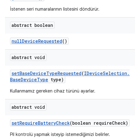
İstenen seri numaralarının listesini döndürür.
abstract boolean
null
Device
Requested
()
abstract void
set
Base
Device
Type
Requested
(
IDevice
Selection
.
Base
Device
Type
type)
Kullanmamız gereken cihaz türünü ayarlar.
abstract void
set
Require
Battery
Check
(boolean require
Check)
Pil kontrolü yapmak isteyip istemediğimizi belirler.