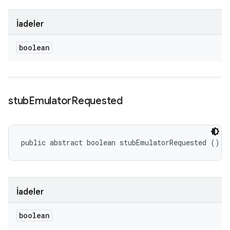
İadeler
boolean
stub
Emulator
Requested
public abstract boolean stubEmulatorRequested ()
İadeler
boolean