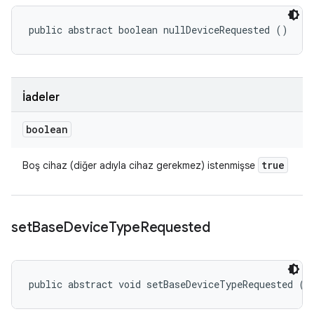
public abstract boolean nullDeviceRequested ()
İadeler
boolean
true
Boş cihaz (diğer adıyla cihaz gerekmez) istenmişse
set
Base
Device
Type
Requested
public abstract void setBaseDeviceTypeRequested (
I