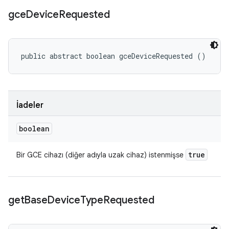
gce
Device
Requested
public abstract boolean gceDeviceRequested ()
İadeler
boolean
true
Bir GCE cihazı (diğer adıyla uzak cihaz) istenmişse
get
Base
Device
Type
Requested