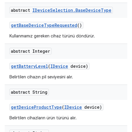
abstract
IDevice
Selection
.
Base
Device
Type
get
Base
Device
Type
Requested
()
Kullanmamız gereken cihaz türünü döndürür.
abstract Integer
get
Battery
Level
(
IDevice
device)
Belirtilen cihazın pil seviyesini alır.
abstract String
get
Device
Product
Type
(
IDevice
device)
Belirtilen cihazların ürün türünü alır.