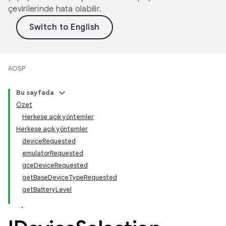
çevirilerinde hata olabilir.
AOSP
Bu sayfada
Özet
Herkese açık yöntemler
Herkese açık yöntemler
deviceRequested
emulatorRequested
gceDeviceRequested
getBaseDeviceTypeRequested
getBatteryLevel