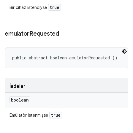
true
Bir cihaz istendiyse
emulator
Requested
public abstract boolean emulatorRequested ()
İadeler
boolean
true
Emülatör istenmişse