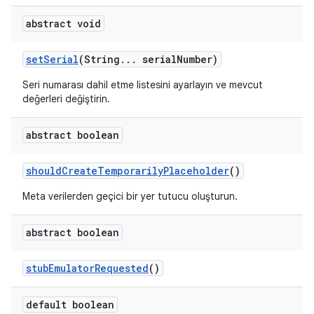
abstract void
set
Serial
(String
.
.
.
serial
Number)
Seri numarası dahil etme listesini ayarlayın ve mevcut
değerleri değiştirin.
abstract boolean
should
Create
Temporarily
Placeholder
()
Meta verilerden geçici bir yer tutucu oluşturun.
abstract boolean
stub
Emulator
Requested
()
default boolean