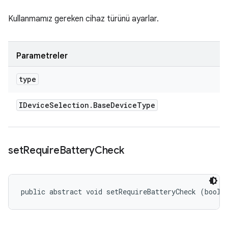
Kullanmamız gereken cihaz türünü ayarlar.
Parametreler
type
IDevice
Selection
.
Base
Device
Type
set
Require
Battery
Check
public abstract void setRequireBatteryCheck (boole