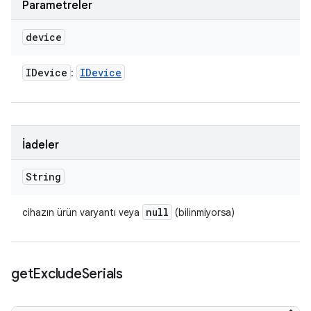
Parametreler
device
IDevice
IDevice
:
İadeler
String
null
cihazın ürün varyantı veya
(bilinmiyorsa)
get
Exclude
Serials