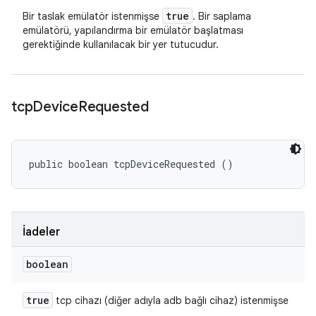
true
Bir taslak emülatör istenmişse
. Bir saplama
emülatörü, yapılandırma bir emülatör başlatması
gerektiğinde kullanılacak bir yer tutucudur.
tcp
Device
Requested
public boolean tcpDeviceRequested ()
İadeler
boolean
true
tcp cihazı (diğer adıyla adb bağlı cihaz) istenmişse