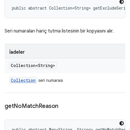
public abstract Collection<String> getExcludeSeria
Seri numaraları hariç tutma listesinin bir kopyasını alır.
İadeler
Collection<String>
Collection
seri numarası
get
No
Match
Reason
public abstract Map<String, String> getNoMatchReas