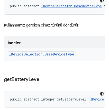
public abstract 
IDeviceSelection.BaseDeviceType
 ge
Kullanmamız gereken cihaz türünü döndürür.
İadeler
IDevice
Selection
.
Base
Device
Type
get
Battery
Level
public abstract Integer getBatteryLevel (
IDevice
 d