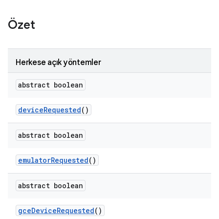
Özet
Herkese açık yöntemler
abstract boolean
device
Requested
()
abstract boolean
emulator
Requested
()
abstract boolean
gce
Device
Requested
()