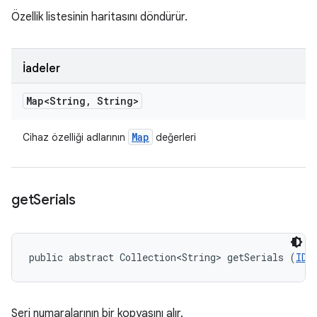
Özellik listesinin haritasını döndürür.
İadeler
Map<String
,
String>
Map
Cihaz özelliği adlarının
değerleri
get
Serials
public abstract Collection<String> getSerials (
IDe
Seri numaralarının bir kopyasını alır.