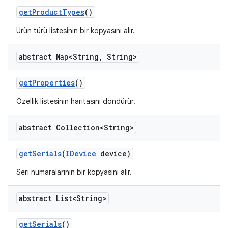
get
Product
Types
()
Ürün türü listesinin bir kopyasını alır.
abstract Map<String
,
String>
get
Properties
()
Özellik listesinin haritasını döndürür.
abstract Collection<String>
get
Serials
(
IDevice
device)
Seri numaralarının bir kopyasını alır.
abstract List<String>
get
Serials
()