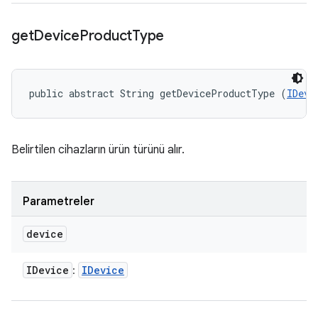
get
Device
Product
Type
public abstract String getDeviceProductType (
IDevi
Belirtilen cihazların ürün türünü alır.
Parametreler
device
IDevice
IDevice
: