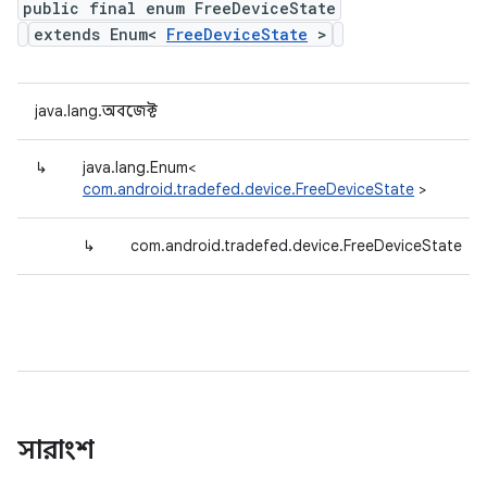
public final enum FreeDeviceState
extends Enum<
FreeDeviceState
>
java.lang.অবজেক্ট
↳
java.lang.Enum<
com.android.tradefed.device.FreeDeviceState
>
↳
com.android.tradefed.device.FreeDeviceState
সারাংশ