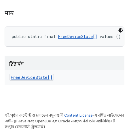
মান
public static final 
FreeDeviceState[]
 values ()
রিটার্নস
Free
Device
State[]
এই পৃষ্ঠার কন্টেন্ট ও কোডের নমুনাগুলি
Content License
-এ বর্ণিত লাইসেন্সের
অধীনস্থ। Java এবং OpenJDK হল Oracle এবং/অথবা তার অ্যাফিলিয়েট
সংস্থার রেজিস্টার্ড ট্রেডমার্ক।