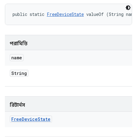
public static 
FreeDeviceState
 valueOf (String name
পরামিতি
name
String
রিটার্নস
Free
Device
State