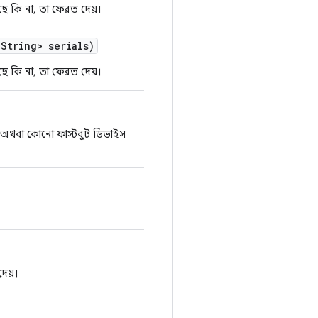
ে কি না, তা ফেরত দেয়।
String> serials)
ে কি না, তা ফেরত দেয়।
 অথবা কোনো ফাস্টবুট ডিভাইস
েয়।