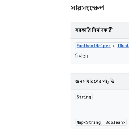
সারসংক্ষেপ
সরকারি নির্মাণকারী
Fastboot
Helper
(
IRun
নির্মাতা।
জনসাধারণের পদ্ধতি
String
Map<String
,
Boolean>