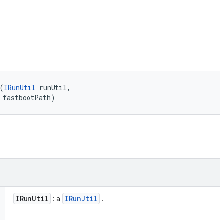
(
IRunUtil
 runUtil, 

 fastbootPath)
IRun
Util
IRun
Util
: a
.