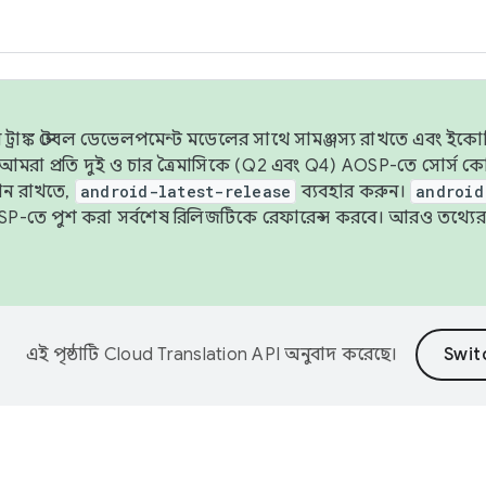
াঙ্ক স্টেবল ডেভেলপমেন্ট মডেলের সাথে সামঞ্জস্য রাখতে এবং ইকোসিস্ট
ে, আমরা প্রতি দুই ও চার ত্রৈমাসিকে (Q2 এবং Q4) AOSP-তে সোর্স
ান রাখতে,
android-latest-release
ব্যবহার করুন।
android
বদা AOSP-তে পুশ করা সর্বশেষ রিলিজটিকে রেফারেন্স করবে। আরও তথ্যের
এই পৃষ্ঠাটি
Cloud Translation API
অনুবাদ করেছে।