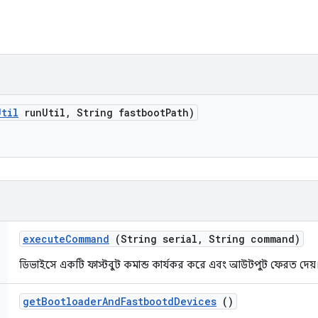
Util
run
Util
,
String fastboot
Path)
execute
Command
(String serial
,
String command)
ডিভাইসে একটি ফাস্টবুট কমান্ড কার্যকর করে এবং আউটপুট ফেরত দেয়
get
Bootloader
And
Fastbootd
Devices
()