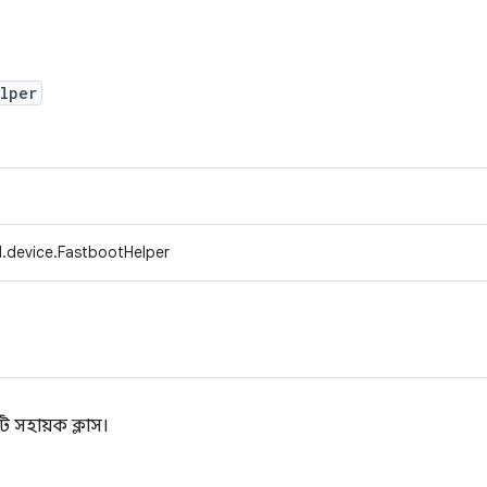
lper
.device.FastbootHelper
 সহায়ক ক্লাস।