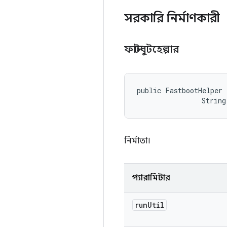
সরকারি নির্মাণকারী
ফাস্টবুটহেল্পার
public FastbootHelper 
                String
নির্মাতা।
প্যারামিটার
run
Util