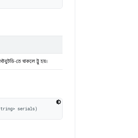
্টবুটডি-তে থাকলে ট্রু হয়।
String> serials)