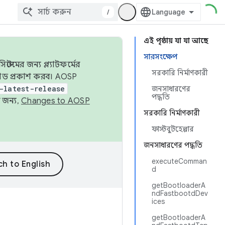
/
এই পৃষ্ঠায় যা যা আছে
সারসংক্ষেপ
েমের জন্য প্ল্যাটফর্মের
সরকারি নির্মাণকারী
 কোড প্রকাশ করব। AOSP
-latest-release
জনসাধারণের
পদ্ধতি
 জন্য,
Changes to AOSP
সরকারি নির্মাণকারী
ফাস্টবুটহেল্পার
জনসাধারণের পদ্ধতি
executeComman
d
getBootloaderA
ndFastbootdDev
ices
getBootloaderA