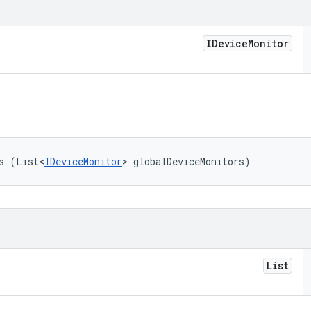
IDevice
Monitor
s (List<
IDeviceMonitor
> globalDeviceMonitors)
List