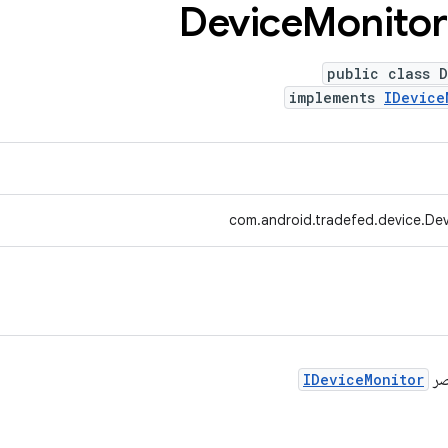
‫Device
Monitor
public class D
implements
IDevice
com.android.tradefed.device.Dev
صر
IDeviceMonitor