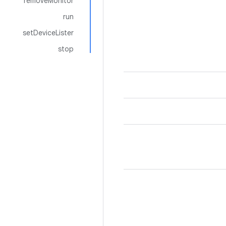
removeMonitor
run
setDeviceLister
stop