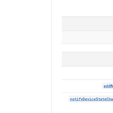
add
M
notify
Device
State
Ch