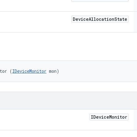
Device
Allocation
State
tor (
IDeviceMonitor
 mon)
IDevice
Monitor