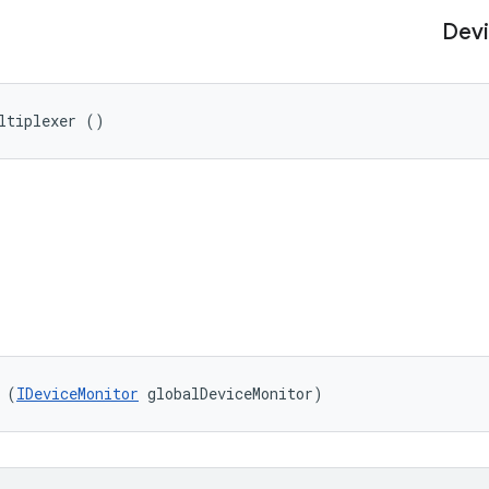
Dev
ltiplexer ()
 (
IDeviceMonitor
 globalDeviceMonitor)