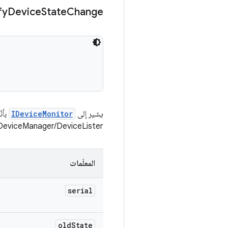
fy
Device
State
Change
يشير إلى
IDeviceMonitor
بأن
IDeviceManager/DeviceLister الذي تجريه في هذه الطريق
المعلَمات
serial
old
State