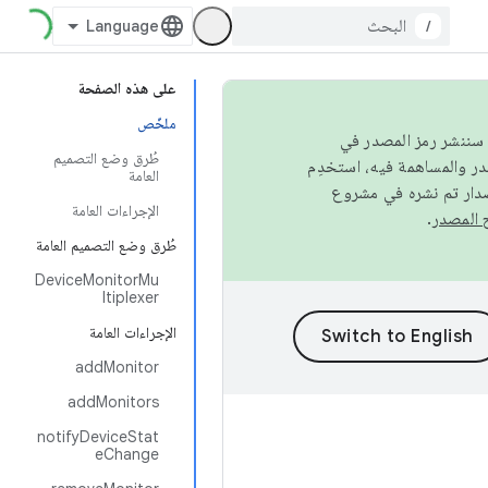
/
على هذه الصفحة
ملخّص
كامل، سننشر رمز المصدر في
طُرق وضع التصميم
العامة
صدار تم نشره في مشروع
الإجراءات العامة
.
طُرق وضع التصميم العامة
DeviceMonitorMu
ltiplexer
الإجراءات العامة
addMonitor
addMonitors
notifyDeviceStat
eChange