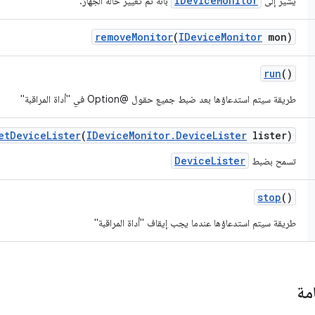
IDeviceMonitor
يشير إلى
بأنّه تم تغيير حالة الجهاز.
remove
Monitor
(
IDevice
Monitor
mon)
run
()
طريقة سيتم استدعاؤها بعد ضبط جميع حقول @Option في "أداة المراقبة"
et
Device
Lister
(
IDevice
Monitor
.
Device
Lister
lister)
DeviceLister
تسمح بضبط
stop
()
طريقة سيتم استدعاؤها عندما يجب إيقاف "أداة المراقبة"
مة