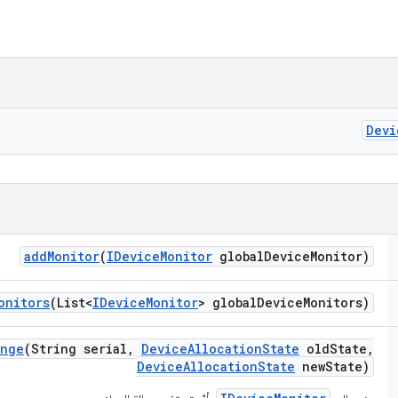
Devi
add
Monitor
(
IDevice
Monitor
global
Device
Monitor)
onitors
(List<
IDevice
Monitor
> global
Device
Monitors)
ange
(String serial
,
Device
Allocation
State
old
State
,
Device
Allocation
State
new
State)