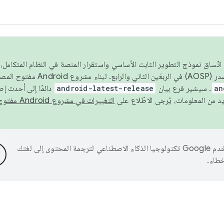
 عام 2026، ولضمان اتّساق نموذج التطوير الثابت الأساسي واستقرار المنصة في النظام المت
an
. سيشير فرع بيان
android-latest-release
دائمًا إلى أحدث إ
التغييرات في مشروع Android مفتوح المصدر
تستخدم Google تكنولوجيا الذكاء الاصطناعي لترجمة المحتوى إلى لغتك
خطاء.