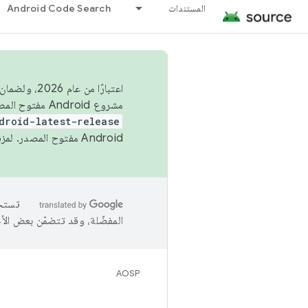
المستندات
Android Code Search
اعتبارًا من
مشروع Android مفتوح المصدر (AOSP) في الربعَين الثاني والرابع. لبناء مشروع Android مفتوح المصدر والمساهمة فيه، استخدِم
droid-latest-release
Android مفتوح المصدر. لمزيد من المعلومات، يُرجى الاطّلاع على
المفضّلة، وقد تتضمّن بعض الأ
AOSP