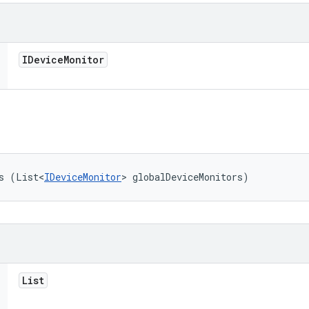
IDevice
Monitor
s (List<
IDeviceMonitor
> globalDeviceMonitors)
List