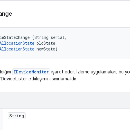
ange
ceStateChange (String serial, 

AllocationState
 oldState, 

AllocationState
 newState)
ldiğini
IDeviceMonitor
işaret eder. İzleme uygulamaları, bu y
eviceLister etkileşimini sınırlamalıdır.
String