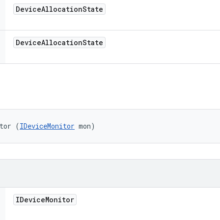
Device
Allocation
State
Device
Allocation
State
tor (
IDeviceMonitor
 mon)
IDevice
Monitor