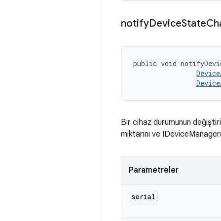
notify
Device
State
Ch
public void notifyDevi
Device
Device
Bir cihaz durumunun değiştiri
miktarını ve IDeviceManager/D
Parametreler
serial