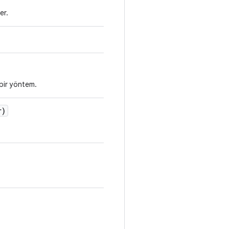
er.
bir yöntem.
r)