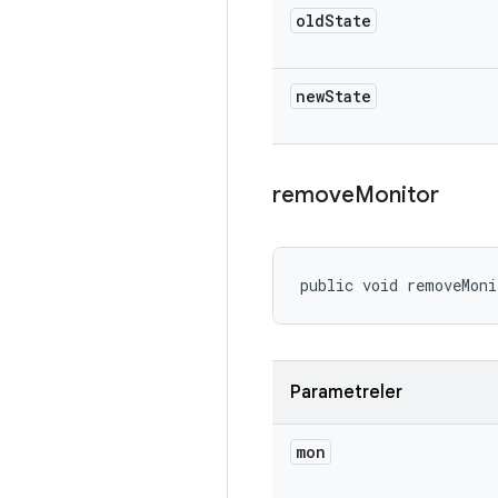
old
State
new
State
remove
Monitor
public void removeMoni
Parametreler
mon