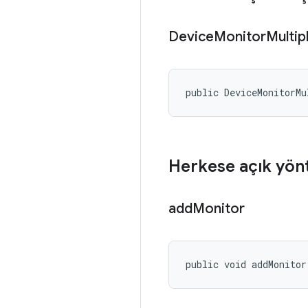
Device
Monitor
Multip
public DeviceMonitorMu
Herkese açık yön
add
Monitor
public void addMonitor