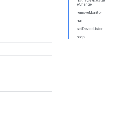
notifyDeviceStat
eChange
removeMonitor
run
setDeviceLister
stop