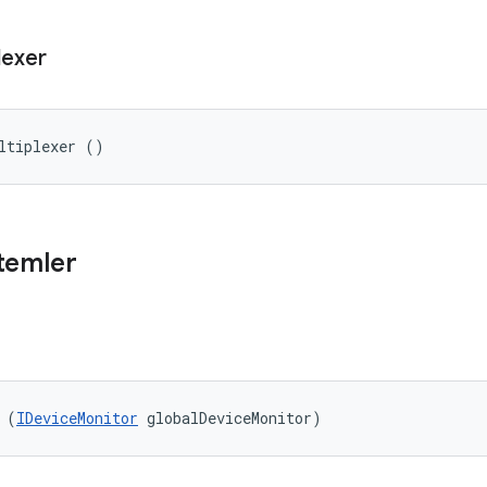
lexer
ltiplexer ()
temler
 (
IDeviceMonitor
 globalDeviceMonitor)