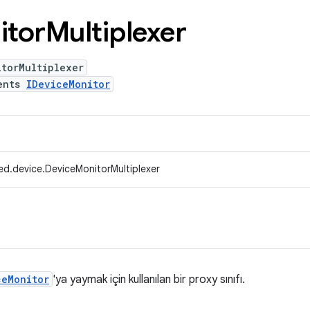
itor
Multiplexer
itorMultiplexer
ents
IDeviceMonitor
ed.device.DeviceMonitorMultiplexer
ceMonitor
'ya yaymak için kullanılan bir proxy sınıfı.