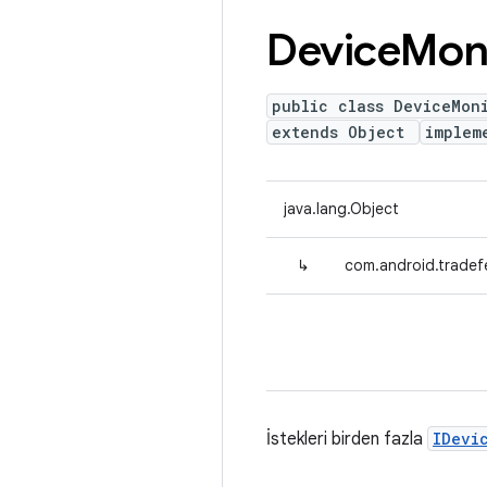
Device
Mon
public class DeviceMon
extends Object
implem
java.lang.Object
↳
com.android.tradef
İstekleri birden fazla
IDevi