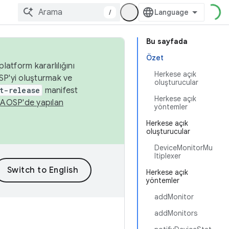
/
Bu sayfada
Özet
latform kararlılığını
Herkese açık
SP'yi oluşturmak ve
oluşturucular
t-release
manifest
Herkese açık
n
AOSP'de yapılan
yöntemler
Herkese açık
oluşturucular
DeviceMonitorMu
ltiplexer
Herkese açık
yöntemler
addMonitor
addMonitors