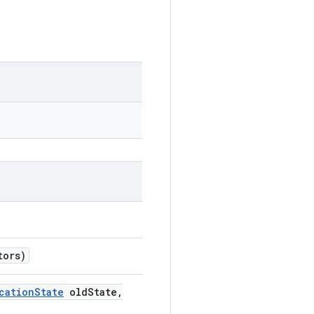
tors)
cation
State
old
State
,