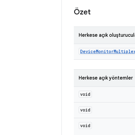
Özet
Herkese açık oluşturucul
Device
Monitor
Multiple
Herkese açık yöntemler
void
void
void