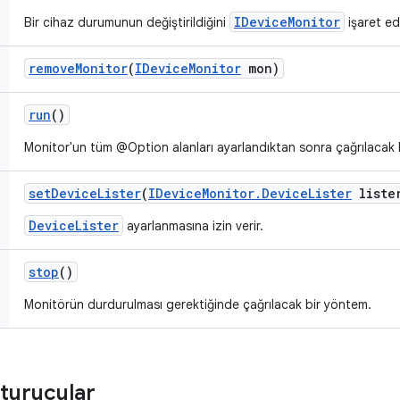
IDeviceMonitor
Bir cihaz durumunun değiştirildiğini
işaret ed
remove
Monitor
(
IDevice
Monitor
mon)
run
()
Monitor'un tüm @Option alanları ayarlandıktan sonra çağrılacak 
set
Device
Lister
(
IDevice
Monitor
.
Device
Lister
liste
DeviceLister
ayarlanmasına izin verir.
stop
()
Monitörün durdurulması gerektiğinde çağrılacak bir yöntem.
turucular