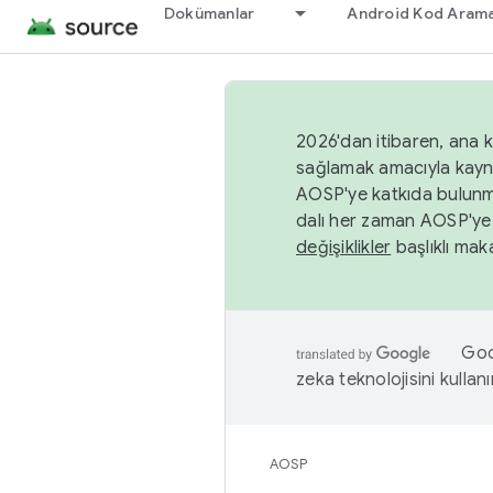
Dokümanlar
Android Kod Arama
2026'dan itibaren, ana k
sağlamak amacıyla kayn
AOSP'ye katkıda bulunm
dalı her zaman AOSP'ye 
değişiklikler
başlıklı maka
Goog
zeka teknolojisini kullanı
AOSP