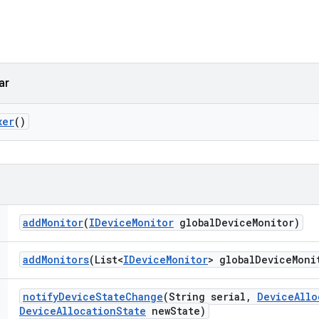
ar
xer
()
add
Monitor
(
IDevice
Monitor
global
Device
Monitor)
add
Monitors
(List<
IDevice
Monitor
> global
Device
Moni
notify
Device
State
Change
(String serial
,
Device
Allo
Device
Allocation
State
new
State)