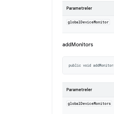
Parametreler
global
Device
Monitor
add
Monitors
public void addMonitor
Parametreler
global
Device
Monitors