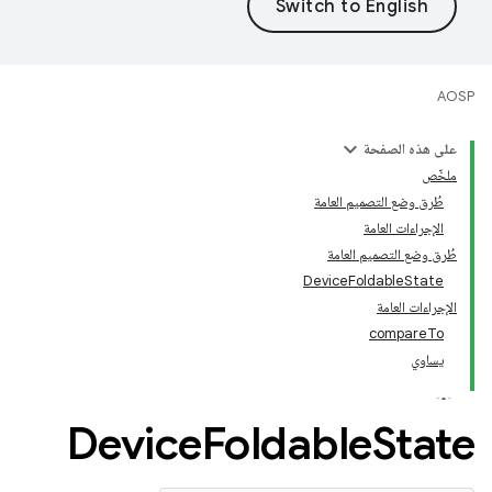
AOSP
على هذه الصفحة
ملخّص
طُرق وضع التصميم العامة
الإجراءات العامة
طُرق وضع التصميم العامة
DeviceFoldableState
الإجراءات العامة
compareTo
يساوي
Device
Foldable
State