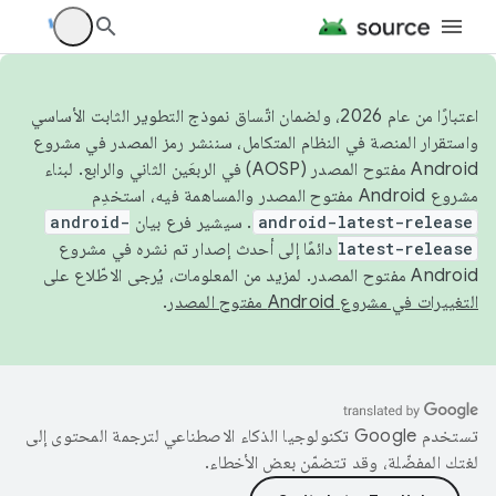
اعتبارًا من عام 2026، ولضمان اتّساق نموذج التطوير الثابت الأساسي
واستقرار المنصة في النظام المتكامل، سننشر رمز المصدر في مشروع
Android مفتوح المصدر (AOSP) في الربعَين الثاني والرابع. لبناء
مشروع Android مفتوح المصدر والمساهمة فيه، استخدِم
android-latest-release
. سيشير فرع بيان
android-
latest-release
دائمًا إلى أحدث إصدار تم نشره في مشروع
Android مفتوح المصدر. لمزيد من المعلومات، يُرجى الاطّلاع على
التغييرات في مشروع Android مفتوح المصدر
.
تستخدم Google تكنولوجيا الذكاء الاصطناعي لترجمة المحتوى إلى
لغتك المفضّلة، وقد تتضمّن بعض الأخطاء.