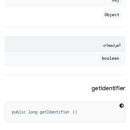
Object
المرتجعات
boolean
get
Identifier
public long getIdentifier ()