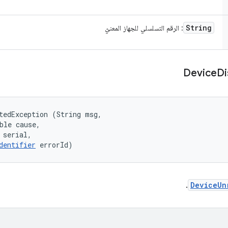
String
: الرقم التسلسلي للجهاز المعنيّ
Device
Di
tedException (String msg, 

ble cause, 

 serial, 

dentifier
 errorId)
.
DeviceUn