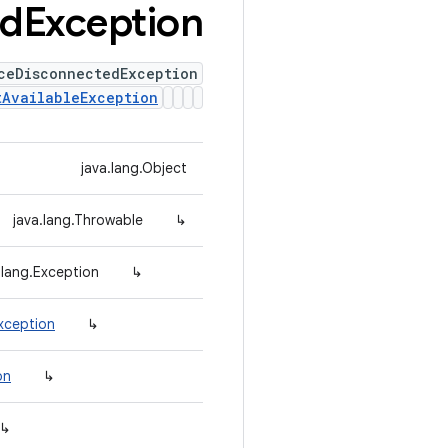
ed
Exception
ceDisconnectedException
tAvailableException
java.lang.Object
java.lang.Throwable
↳
.lang.Exception
↳
xception
↳
on
↳
↳