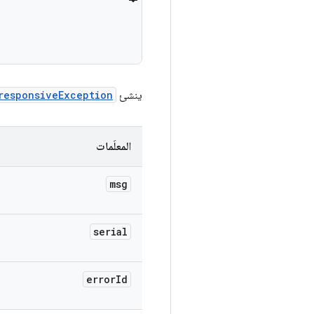
ينشئ
responsiveException
المعلَمات
msg
serial
error
Id