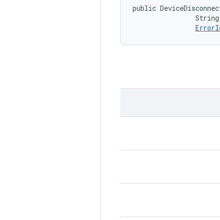
public DeviceDisconnec
                String
ErrorI