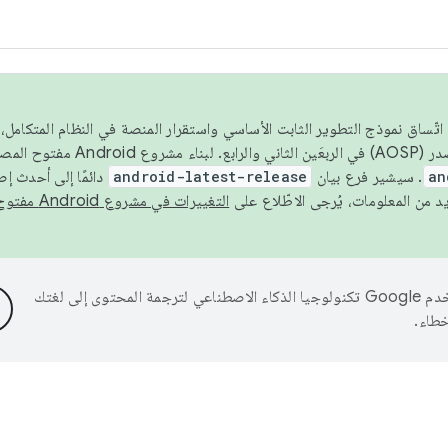
 عام 2026، ولضمان اتّساق نموذج التطوير الثابت الأساسي واستقرار المنصة في النظام المت
an
. سيشير فرع بيان
android-latest-release
دائمًا إلى أحدث إ
التغييرات في مشروع Android مفتوح المصدر
تستخدم Google تكنولوجيا الذكاء الاصطناعي لترجمة المحتوى إلى لغتك
خطاء.