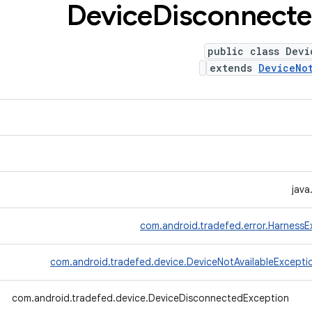
‫Device
Disconnect
public class Devi
extends
DeviceNo
java
com.android.tradefed.error.HarnessE
com.android.tradefed.device.DeviceNotAvailableExcepti
com.android.tradefed.device.DeviceDisconnectedException