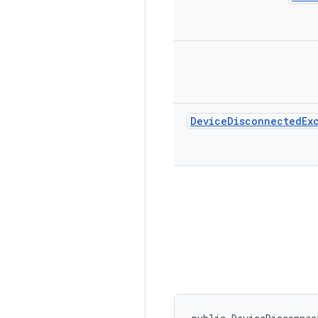
Device
Disconnected
Ex