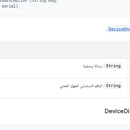
tedException (String msg, 

 serial)
.
DeviceUn
String
: رسالة وصفية
String
: الرقم التسلسلي للجهاز المعنيّ
Device
Di