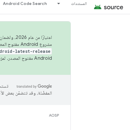
المستندات
Android Code Search
اعتبارًا من
مشروع Android مفتوح المصدر (AOSP) في الربعَين الثاني والرابع. لبناء مشروع Android مفتوح المصدر والمساهمة فيه، استخدِم
droid-latest-release
Android مفتوح المصدر. لمزيد من المعلومات، يُرجى الاطّلاع على
المفضّلة، وقد تتضمّن بعض الأ
AOSP