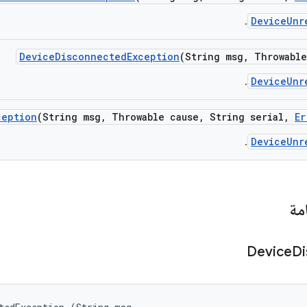
DeviceUnr
.
Device
Disconnected
Exception
(String msg
,
Throwable
DeviceUnr
.
ception
(String msg
,
Throwable cause
,
String serial
,
Er
DeviceUnr
.
مة
Device
Di