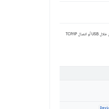
ل TCP/IP
Devi