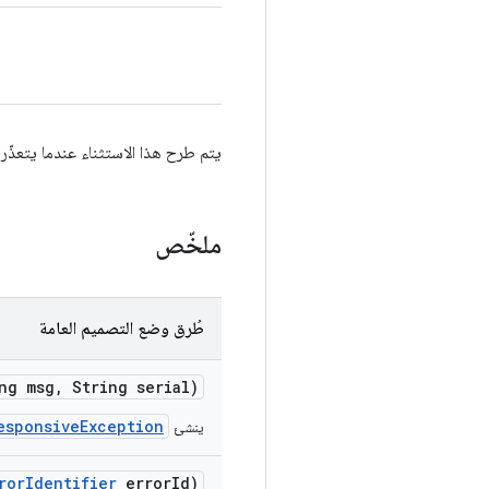
يتم طرح هذا الاستثناء عندما يتعذّر الوصول
ملخّص
طُرق وضع التصميم العامة
ng msg
,
String serial)
esponsiveException
ينشئ
ror
Identifier
error
Id)