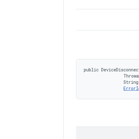
public DeviceDisconnec
                Throwa
                String
ErrorI