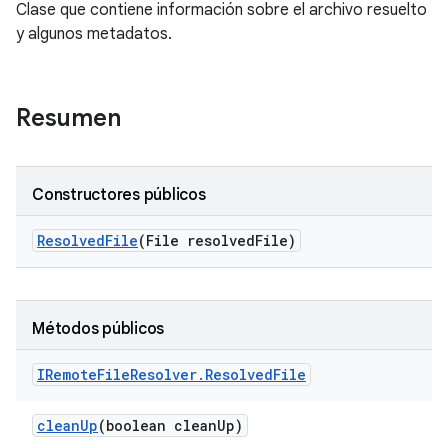
Clase que contiene información sobre el archivo resuelto
y algunos metadatos.
Resumen
Constructores públicos
Resolved
File
(File resolved
File)
Métodos públicos
IRemote
File
Resolver
.
Resolved
File
clean
Up
(boolean clean
Up)