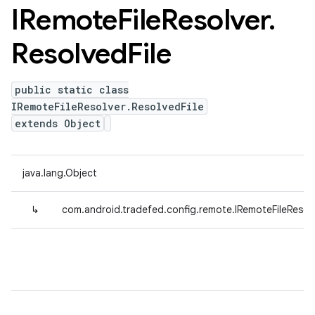
IRemote
File
Resolver
.
Resolved
File
public static class
IRemoteFileResolver.ResolvedFile
extends Object
java.lang.Object
↳
com.android.tradefed.config.remote.IRemoteFileResolv