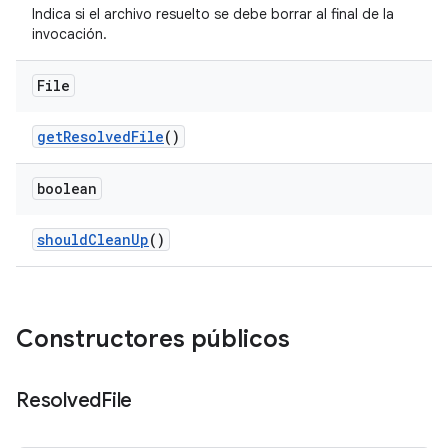
Indica si el archivo resuelto se debe borrar al final de la
invocación.
File
get
Resolved
File
()
boolean
should
Clean
Up
()
Constructores públicos
Resolved
File