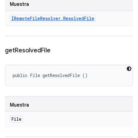
Muestra
IRemote
File
Resolver
.
Resolved
File
get
Resolved
File
public File getResolvedFile ()
Muestra
File