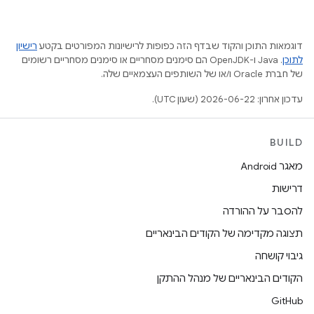
דוגמאות התוכן והקוד שבדף הזה כפופות לרישיונות המפורטים בקטע
רישיון
לתוכן
.‏ Java ו-OpenJDK הם סימנים מסחריים או סימנים מסחריים רשומים
של חברת Oracle ו/או של השותפים העצמאיים שלה.
עדכון אחרון: 2026-06-22 (שעון UTC).
BUILD
מאגר Android
דרישות
להסבר על ההורדה
תצוגה מקדימה של הקודים הבינאריים
גיבוי קושחה
הקודים הבינאריים של מנהל ההתקן
GitHub