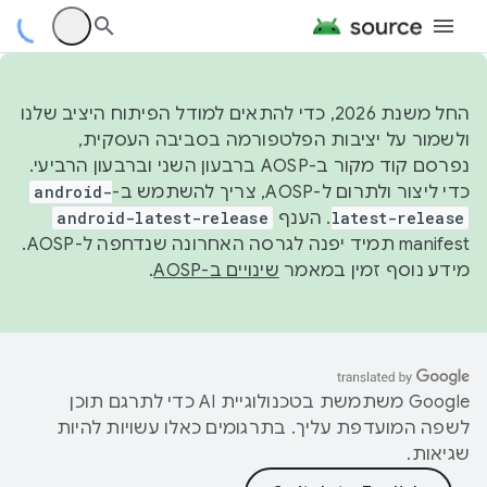
החל משנת 2026, כדי להתאים למודל הפיתוח היציב שלנו
ולשמור על יציבות הפלטפורמה בסביבה העסקית,
נפרסם קוד מקור ב-AOSP ברבעון השני וברבעון הרביעי.
כדי ליצור ולתרום ל-AOSP, צריך להשתמש ב-
android-
latest-release
. הענף
android-latest-release
manifest תמיד יפנה לגרסה האחרונה שנדחפה ל-AOSP.
מידע נוסף זמין במאמר
שינויים ב-AOSP
.
‫Google משתמשת בטכנולוגיית AI כדי לתרגם תוכן
לשפה המועדפת עליך. בתרגומים כאלו עשויות להיות
שגיאות.