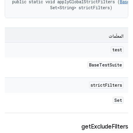
public static void applyGlobalStrictFilters (
BaseT
                Set<String> strictFilters)
المعلَمات
test
Base
Test
Suite
strict
Filters
Set
get
Exclude
Filters