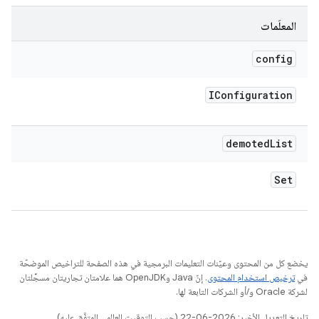
المعلَمات
config
IConfiguration
demoted
List
Set
يخضع كل من المحتوى وعيّنات التعليمات البرمجية في هذه الصفحة للتراخيص الموضحّة
في
ترخيص استخدام المحتوى
. إنّ Java وOpenJDK هما علامتان تجاريتان مسجَّلتان
لشركة Oracle و/أو الشركات التابعة لها.
تاريخ التعديل الأخير: 2026-06-22 (حسب التوقيت العالمي المتفَّق عليه)