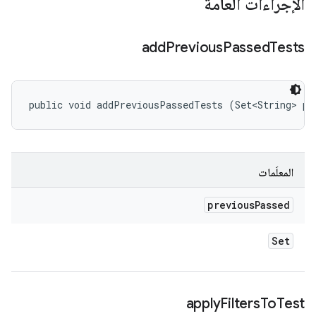
الإجراءات العامة
add
Previous
Passed
Tests
public void addPreviousPassedTests (Set<String> pr
المعلَمات
previous
Passed
Set
apply
Filters
To
Test