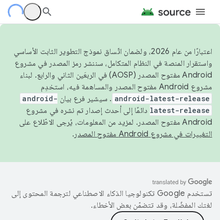
اعتبارًا من عام 2026، ولضمان اتّساق نموذج التطوير الثابت الأساسي
واستقرار المنصة في النظام المتكامل، سننشر رمز المصدر في مشروع
Android مفتوح المصدر (AOSP) في الربعَين الثاني والرابع. لبناء
مشروع Android مفتوح المصدر والمساهمة فيه، استخدِم
android-latest-release
. سيشير فرع بيان
android-
latest-release
دائمًا إلى أحدث إصدار تم نشره في مشروع
Android مفتوح المصدر. لمزيد من المعلومات، يُرجى الاطّلاع على
التغييرات في مشروع Android مفتوح المصدر
.
تستخدم Google تكنولوجيا الذكاء الاصطناعي لترجمة المحتوى إلى
لغتك المفضّلة، وقد تتضمّن بعض الأخطاء.