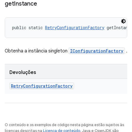
get
Instance
public static 
RetryConfigurationFactory
 getInstanc
Obtenha a instância singleton
IConfigurationFactory
.
Devoluções
Retry
Configuration
Factory
O conteúdo e os exemplos de código nesta página estão sujeitos às
licenças descritas na
Licença de conteúdo
. Java e OpenJDK são