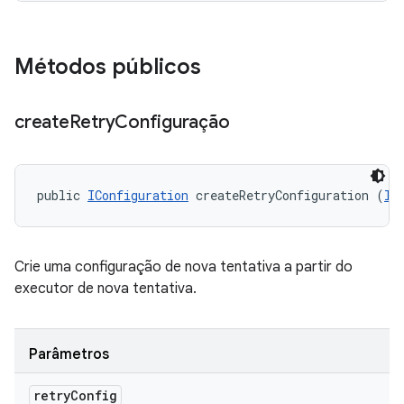
Métodos públicos
create
Retry
Configuração
public 
IConfiguration
 createRetryConfiguration (
IC
Crie uma configuração de nova tentativa a partir do
executor de nova tentativa.
Parâmetros
retry
Config