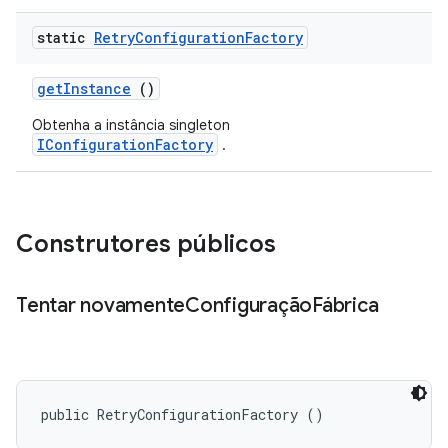
static
Retry
Configuration
Factory
get
Instance
()
Obtenha a instância singleton
IConfigurationFactory
.
Construtores públicos
Tentar novamente
Configuração
Fábrica
public RetryConfigurationFactory ()