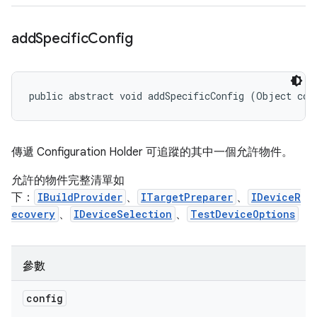
add
Specific
Config
public abstract void addSpecificConfig (Object con
傳遞 Configuration Holder 可追蹤的其中一個允許物件。
允許的物件完整清單如
下：
IBuildProvider
、
ITargetPreparer
、
IDeviceR
ecovery
、
IDeviceSelection
、
TestDeviceOptions
參數
config