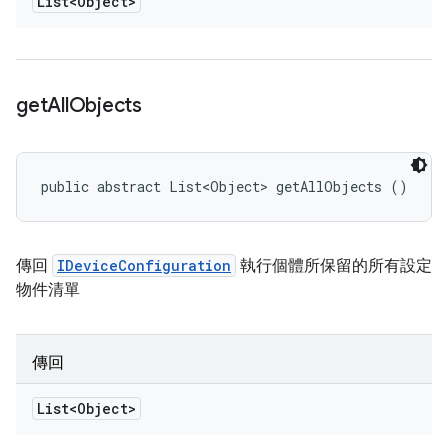
List<Object>
get
All
Objects
public abstract List<Object> getAllObjects ()
傳回
IDeviceConfiguration
執行個體所保留的所有設定
物件清單
傳回
List<Object>