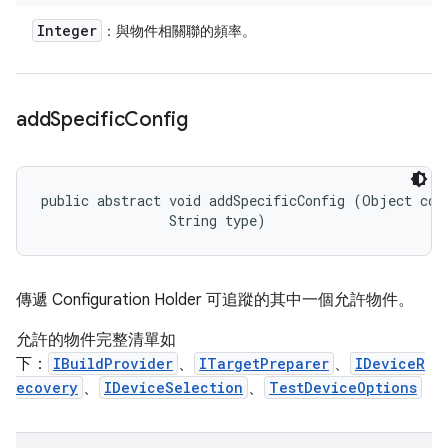
Integer
：與物件相關聯的頻率。
add
Specific
Config
public abstract void addSpecificConfig (Object conf
                String type)
傳遞 Configuration Holder 可追蹤的其中一個允許物件。
允許的物件完整清單如
下：
IBuildProvider
、
ITargetPreparer
、
IDeviceR
ecovery
、
IDeviceSelection
、
TestDeviceOptions