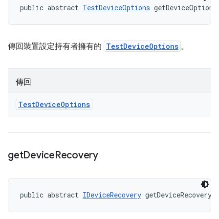
public abstract 
TestDeviceOptions
 getDeviceOptions
傳回裝置設定持有者擁有的
TestDeviceOptions
。
傳回
Test
Device
Options
get
Device
Recovery
public abstract 
IDeviceRecovery
 getDeviceRecovery 