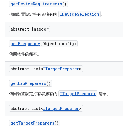
get
Device
Requirements
()
IDeviceSelection
傳回裝置設定持有者擁有的
。
abstract Integer
get
Frequency
(Object config)
傳回物件的頻率。
abstract List<
ITarget
Preparer
>
get
Lab
Preparers
()
ITargetPreparer
傳回裝置設定持有者擁有的
清單。
abstract List<
ITarget
Preparer
>
get
Target
Preparers
()