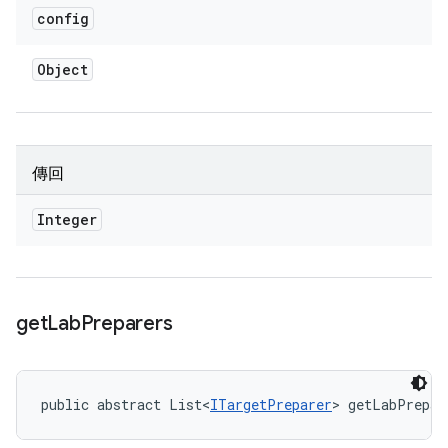
config
Object
傳回
Integer
get
Lab
Preparers
public abstract List<
ITargetPreparer
> getLabPrepar