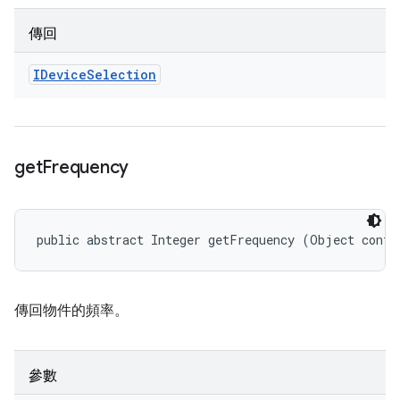
傳回
IDevice
Selection
get
Frequency
public abstract Integer getFrequency (Object confi
傳回物件的頻率。
參數