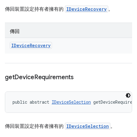
傳回裝置設定持有者擁有的
IDeviceRecovery
。
傳回
IDevice
Recovery
get
Device
Requirements
public abstract 
IDeviceSelection
 getDeviceRequirem
傳回裝置設定持有者擁有的
IDeviceSelection
。