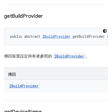
get
Build
Provider
public abstract 
IBuildProvider
 getBuildProvider ()
傳回裝置設定持有者參照的
IBuildProvider
。
傳回
IBuild
Provider
get
Device
Name