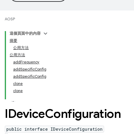
AOSP
這個頁面中的內容
摘要
公用方法
公用方法
addFrequency
addSpecificConfig
addSpecificConfig
clone
clone
IDevice
Configuration
public interface IDeviceConfiguration