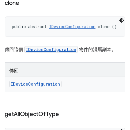
clone
public abstract 
IDeviceConfiguration
 clone ()
傳回這個
IDeviceConfiguration
物件的淺層副本。
傳回
IDevice
Configuration
get
All
Object
Of
Type