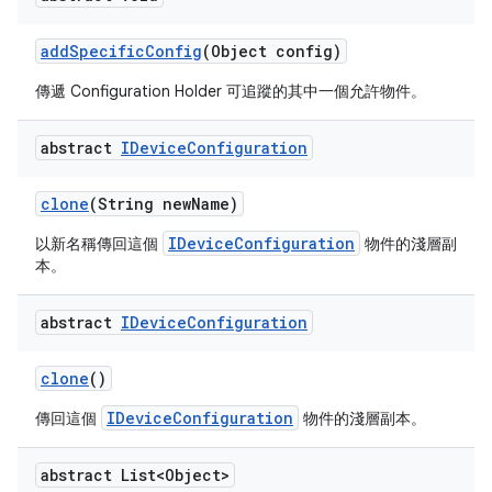
add
Specific
Config
(Object config)
傳遞 Configuration Holder 可追蹤的其中一個允許物件。
abstract
IDevice
Configuration
clone
(String new
Name)
IDeviceConfiguration
以新名稱傳回這個
物件的淺層副
本。
abstract
IDevice
Configuration
clone
()
IDeviceConfiguration
傳回這個
物件的淺層副本。
abstract List<Object>