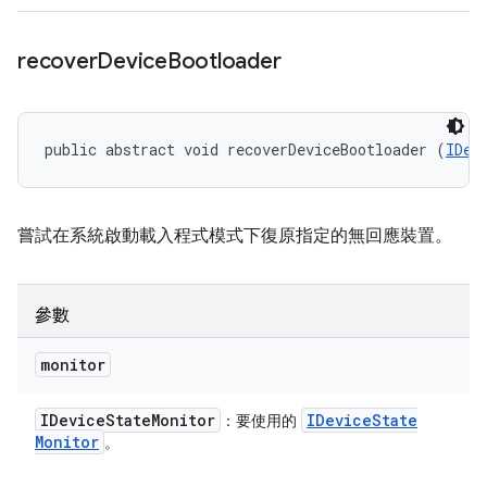
recover
Device
Bootloader
public abstract void recoverDeviceBootloader (
IDev
嘗試在系統啟動載入程式模式下復原指定的無回應裝置。
參數
monitor
IDevice
State
Monitor
IDevice
State
：要使用的
Monitor
。