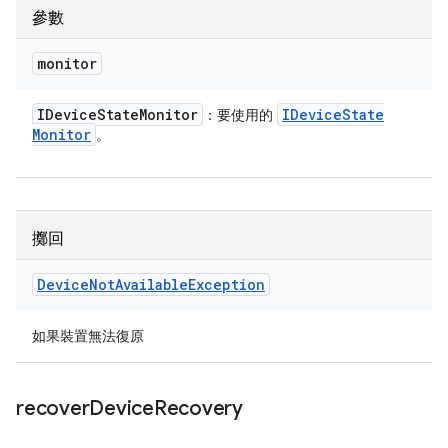
參數
monitor
IDevice
State
Monitor
IDevice
State
：要使用的
Monitor
。
擲回
Device
Not
Available
Exception
如果裝置無法復原
recover
Device
Recovery