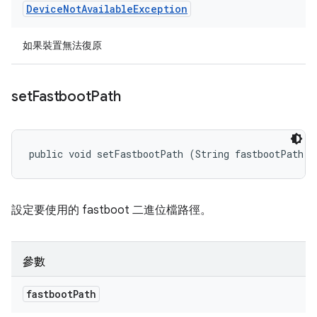
Device
Not
Available
Exception
如果裝置無法復原
set
Fastboot
Path
public void setFastbootPath (String fastbootPath)
設定要使用的 fastboot 二進位檔路徑。
參數
fastboot
Path