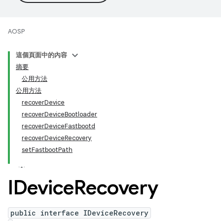
AOSP
這個頁面中的內容
摘要
公用方法
公用方法
recoverDevice
recoverDeviceBootloader
recoverDeviceFastbootd
recoverDeviceRecovery
setFastbootPath
IDevice
Recovery
public interface IDeviceRecovery