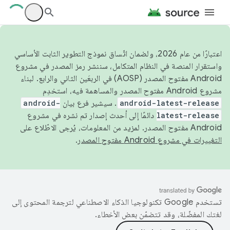
اعتبارًا من عام 2026، ولضمان اتّساق نموذج التطوير الثابت الأساسي
واستقرار المنصة في النظام المتكامل، سننشر رمز المصدر في مشروع
Android مفتوح المصدر (AOSP) في الربعَين الثاني والرابع. لبناء
مشروع Android مفتوح المصدر والمساهمة فيه، استخدِم
android-latest-release
. سيشير فرع بيان
android-
latest-release
دائمًا إلى أحدث إصدار تم نشره في مشروع
Android مفتوح المصدر. لمزيد من المعلومات، يُرجى الاطّلاع على
التغييرات في مشروع Android مفتوح المصدر
.
تستخدم Google تكنولوجيا الذكاء الاصطناعي لترجمة المحتوى إلى
لغتك المفضّلة، وقد تتضمّن بعض الأخطاء.