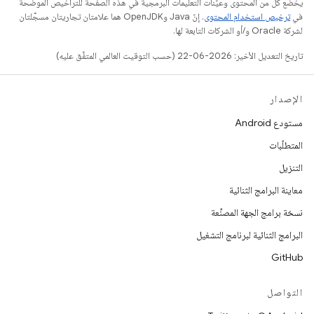
يخضع كل من المحتوى وعيّنات التعليمات البرمجية في هذه الصفحة للتراخيص الموضحّة
في
ترخيص استخدام المحتوى
. إنّ Java وOpenJDK هما علامتان تجاريتان مسجَّلتان
لشركة Oracle و/أو الشركات التابعة لها.
تاريخ التعديل الأخير: 2026-06-22 (حسب التوقيت العالمي المتفَّق عليه)
الإصدار
مستودع Android
المتطلّبات
التنزيل
معاينة البرامج الثنائية
نسخة برامج الجهة المصنِّعة
البرامج الثنائية لبرنامج التشغيل
GitHub
التواصل