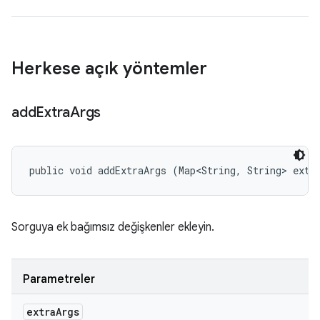
Herkese açık yöntemler
add
Extra
Args
public void addExtraArgs (Map<String, String> extr
Sorguya ek bağımsız değişkenler ekleyin.
Parametreler
extra
Args