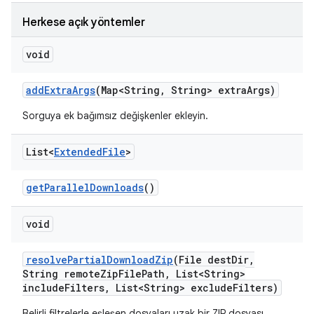
Herkese açık yöntemler
void
add
Extra
Args
(Map<String
,
String> extra
Args)
Sorguya ek bağımsız değişkenler ekleyin.
List<
Extended
File
>
get
Parallel
Downloads
()
void
resolve
Partial
Download
Zip
(File dest
Dir
,
String remote
Zip
File
Path
,
List<String>
include
Filters
,
List<String> exclude
Filters)
Belirli filtrelerle eşleşen dosyaları uzak bir ZIP dosyası