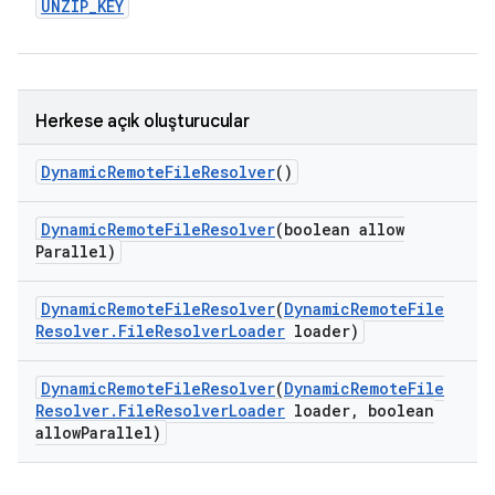
UNZIP
_
KEY
Herkese açık oluşturucular
Dynamic
Remote
File
Resolver
()
Dynamic
Remote
File
Resolver
(boolean allow
Parallel)
Dynamic
Remote
File
Resolver
(
Dynamic
Remote
File
Resolver
.
File
Resolver
Loader
loader)
Dynamic
Remote
File
Resolver
(
Dynamic
Remote
File
Resolver
.
File
Resolver
Loader
loader
,
boolean
allow
Parallel)