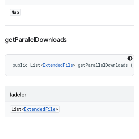
Map
get
Parallel
Downloads
public List<
ExtendedFile
> getParallelDownloads ()
İadeler
List<
Extended
File
>