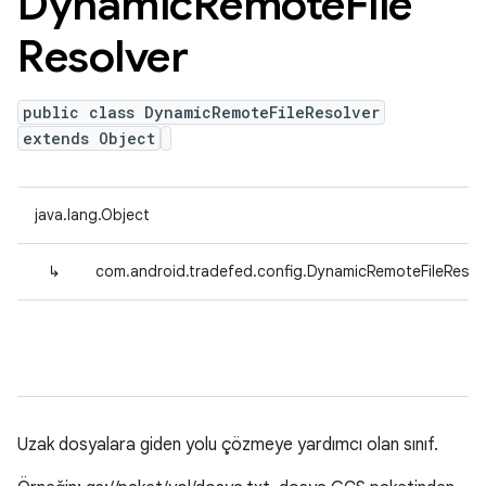
Dynamic
Remote
File
Resolver
public class DynamicRemoteFileResolver
extends Object
java.lang.Object
↳
com.android.tradefed.config.DynamicRemoteFileResol
Uzak dosyalara giden yolu çözmeye yardımcı olan sınıf.