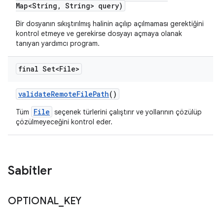
Map<String
,
String> query)
Bir dosyanın sıkıştırılmış halinin açılıp açılmaması gerektiğini
kontrol etmeye ve gerekirse dosyayı açmaya olanak
tanıyan yardımcı program.
final Set<File>
validate
Remote
File
Path
()
File
Tüm
seçenek türlerini çalıştırır ve yollarının çözülüp
çözülmeyeceğini kontrol eder.
Sabitler
OPTIONAL
_
KEY