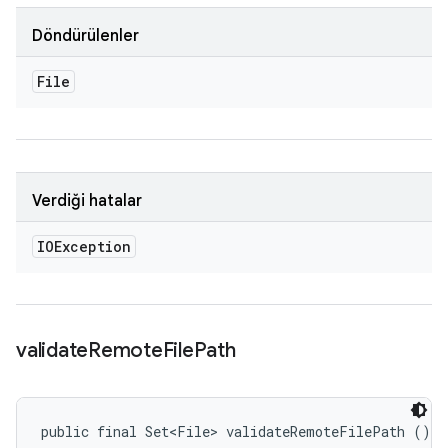
Döndürülenler
File
Verdiği hatalar
IOException
validate
Remote
File
Path
public final Set<File> validateRemoteFilePath ()