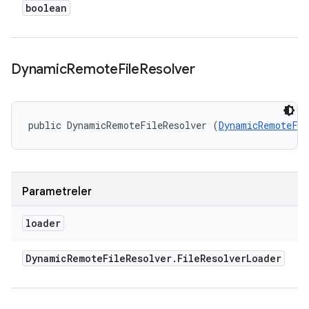
boolean
Dynamic
Remote
File
Resolver
public DynamicRemoteFileResolver (
DynamicRemoteFil
Parametreler
loader
Dynamic
Remote
File
Resolver
.
File
Resolver
Loader