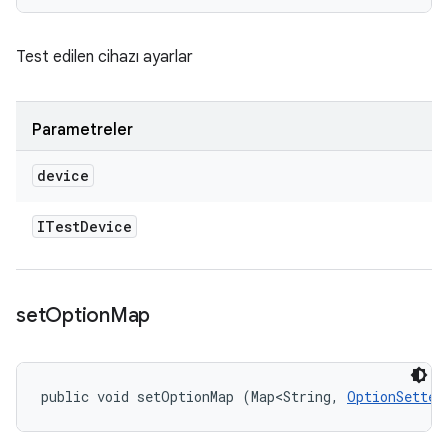
Test edilen cihazı ayarlar
Parametreler
device
ITest
Device
set
Option
Map
public void setOptionMap (Map<String, 
OptionSetter