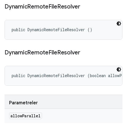
Dynamic
Remote
File
Resolver
public DynamicRemoteFileResolver ()
Dynamic
Remote
File
Resolver
public DynamicRemoteFileResolver (boolean allowPar
Parametreler
allow
Parallel