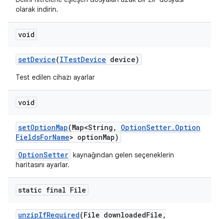
olarak indirin.
void
set
Device
(
ITest
Device
device)
Test edilen cihazı ayarlar
void
set
Option
Map
(Map<String
,
Option
Setter
.
Option
Fields
For
Name
> option
Map)
OptionSetter
kaynağından gelen seçeneklerin
haritasını ayarlar.
static final File
unzip
If
Required
(File downloaded
File
,