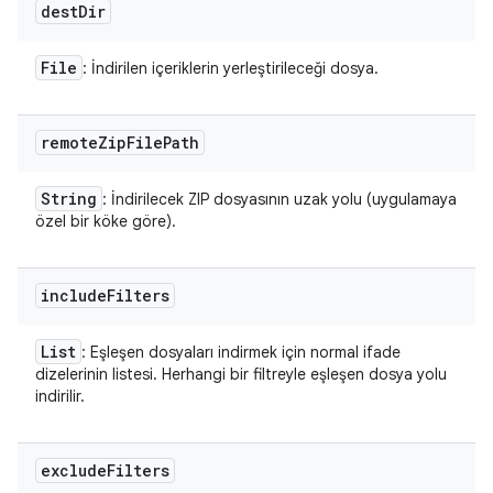
dest
Dir
File
: İndirilen içeriklerin yerleştirileceği dosya.
remote
Zip
File
Path
String
: İndirilecek ZIP dosyasının uzak yolu (uygulamaya
özel bir köke göre).
include
Filters
List
: Eşleşen dosyaları indirmek için normal ifade
dizelerinin listesi. Herhangi bir filtreyle eşleşen dosya yolu
indirilir.
exclude
Filters