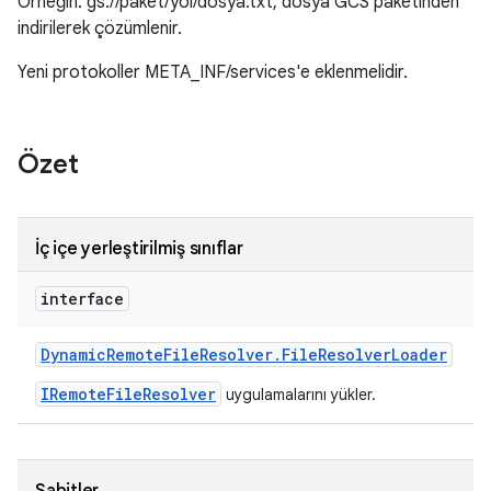
Örneğin: gs://paket/yol/dosya.txt, dosya GCS paketinden
indirilerek çözümlenir.
Yeni protokoller META_INF/services'e eklenmelidir.
Özet
İç içe yerleştirilmiş sınıflar
interface
Dynamic
Remote
File
Resolver
.
File
Resolver
Loader
IRemoteFileResolver
uygulamalarını yükler.