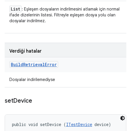
List
: Eşleşen dosyaların indirilmesini atlamak için normal
ifade dizelerinin listesi. Filtreyle eşleşen dosya yolu olan
dosyalar indirilmez.
Verdiği hatalar
Build
Retrieval
Error
Dosyalar indirilemediyse
set
Device
public void setDevice (
ITestDevice
 device)