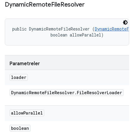
Dynamic
Remote
File
Resolver
public DynamicRemoteFileResolver (
DynamicRemoteFil
                boolean allowParallel)
Parametreler
loader
Dynamic
Remote
File
Resolver
.
File
Resolver
Loader
allow
Parallel
boolean