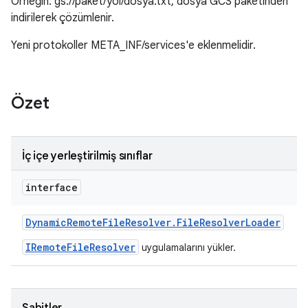
Örneğin: gs://paket/yol/dosya.txt, dosya GCS paketinden
indirilerek çözümlenir.
Yeni protokoller META_INF/services'e eklenmelidir.
Özet
İç içe yerleştirilmiş sınıflar
interface
Dynamic
Remote
File
Resolver
.
File
Resolver
Loader
IRemoteFileResolver
uygulamalarını yükler.