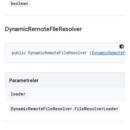
boolean
Dynamic
Remote
File
Resolver
public DynamicRemoteFileResolver (
DynamicRemoteFil
Parametreler
loader
Dynamic
Remote
File
Resolver
.
File
Resolver
Loader