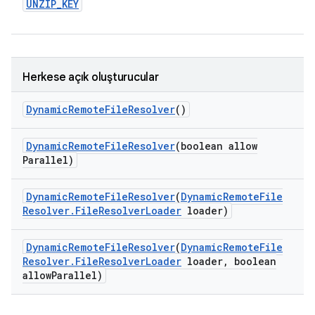
UNZIP
_
KEY
Herkese açık oluşturucular
Dynamic
Remote
File
Resolver
()
Dynamic
Remote
File
Resolver
(boolean allow
Parallel)
Dynamic
Remote
File
Resolver
(
Dynamic
Remote
File
Resolver
.
File
Resolver
Loader
loader)
Dynamic
Remote
File
Resolver
(
Dynamic
Remote
File
Resolver
.
File
Resolver
Loader
loader
,
boolean
allow
Parallel)