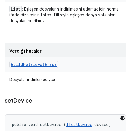
List
: Eşleşen dosyaların indirilmesini atlamak için normal
ifade dizelerinin listesi. Filtreyle eşleşen dosya yolu olan
dosyalar indirilmez.
Verdiği hatalar
Build
Retrieval
Error
Dosyalar indirilemediyse
set
Device
public void setDevice (
ITestDevice
 device)