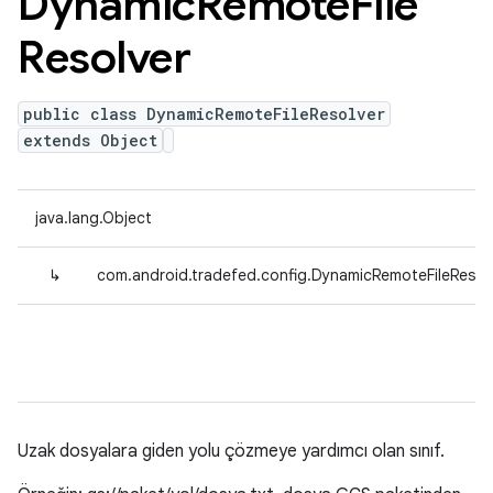
Dynamic
Remote
File
Resolver
public class DynamicRemoteFileResolver
extends Object
java.lang.Object
↳
com.android.tradefed.config.DynamicRemoteFileResol
Uzak dosyalara giden yolu çözmeye yardımcı olan sınıf.