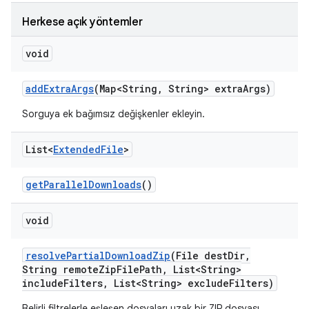
Herkese açık yöntemler
void
add
Extra
Args
(Map<String
,
String> extra
Args)
Sorguya ek bağımsız değişkenler ekleyin.
List<
Extended
File
>
get
Parallel
Downloads
()
void
resolve
Partial
Download
Zip
(File dest
Dir
,
String remote
Zip
File
Path
,
List<String>
include
Filters
,
List<String> exclude
Filters)
Belirli filtrelerle eşleşen dosyaları uzak bir ZIP dosyası