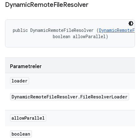
Dynamic
Remote
File
Resolver
public DynamicRemoteFileResolver (
DynamicRemoteFil
                boolean allowParallel)
Parametreler
loader
Dynamic
Remote
File
Resolver
.
File
Resolver
Loader
allow
Parallel
boolean