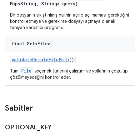
Map<String
,
String> query)
Bir dosyanın sıkıştırılmış halinin açılıp açılmaması gerektiğini
kontrol etmeye ve gerekirse dosyayı açmaya olanak
tanıyan yardımcı program.
final Set<File>
validate
Remote
File
Path
()
File
Tüm
seçenek türlerini çalıştırır ve yollarının çözülüp
çözülmeyeceğini kontrol eder.
Sabitler
OPTIONAL
_
KEY