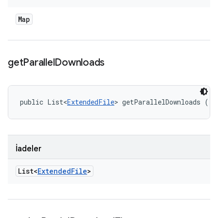
Map
get
Parallel
Downloads
public List<
ExtendedFile
> getParallelDownloads ()
İadeler
List<
Extended
File
>