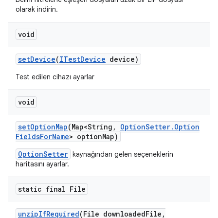
olarak indirin.
void
set
Device
(
ITest
Device
device)
Test edilen cihazı ayarlar
void
set
Option
Map
(Map<String
,
Option
Setter
.
Option
Fields
For
Name
> option
Map)
OptionSetter
kaynağından gelen seçeneklerin
haritasını ayarlar.
static final File
unzip
If
Required
(File downloaded
File
,