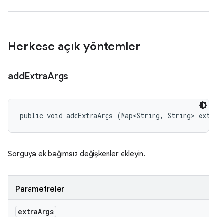
Herkese açık yöntemler
add
Extra
Args
public void addExtraArgs (Map<String, String> extr
Sorguya ek bağımsız değişkenler ekleyin.
Parametreler
extra
Args