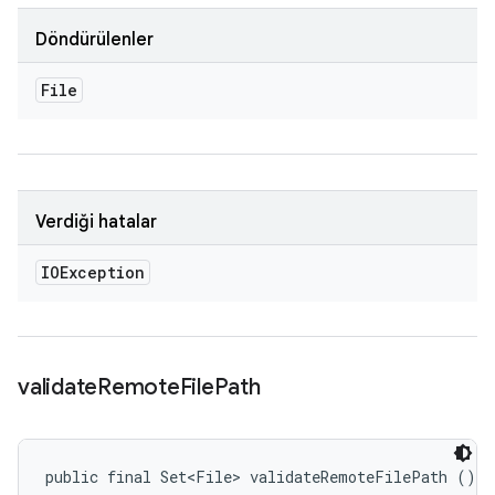
Döndürülenler
File
Verdiği hatalar
IOException
validate
Remote
File
Path
public final Set<File> validateRemoteFilePath ()