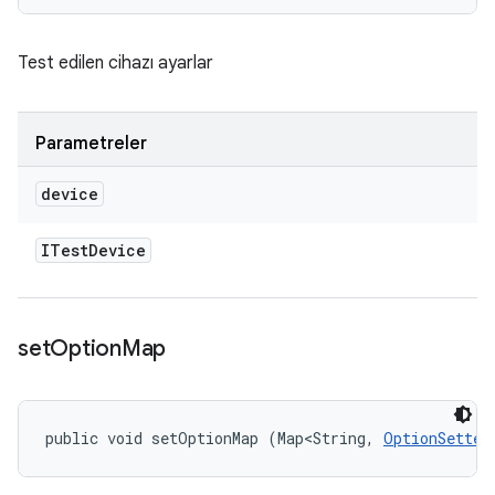
Test edilen cihazı ayarlar
Parametreler
device
ITest
Device
set
Option
Map
public void setOptionMap (Map<String, 
OptionSetter