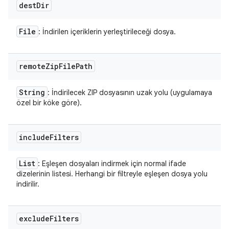
dest
Dir
File
: İndirilen içeriklerin yerleştirileceği dosya.
remote
Zip
File
Path
String
: İndirilecek ZIP dosyasının uzak yolu (uygulamaya
özel bir köke göre).
include
Filters
List
: Eşleşen dosyaları indirmek için normal ifade
dizelerinin listesi. Herhangi bir filtreyle eşleşen dosya yolu
indirilir.
exclude
Filters