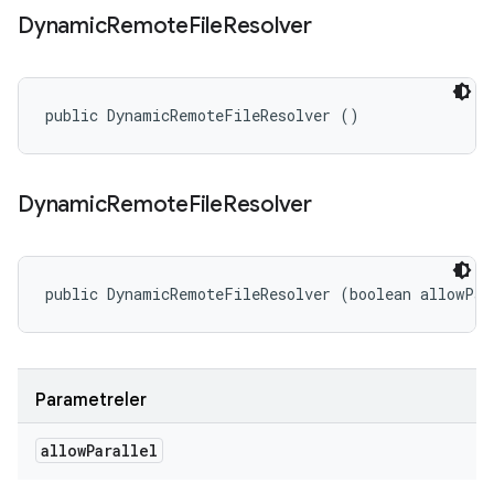
Dynamic
Remote
File
Resolver
public DynamicRemoteFileResolver ()
Dynamic
Remote
File
Resolver
public DynamicRemoteFileResolver (boolean allowPar
Parametreler
allow
Parallel