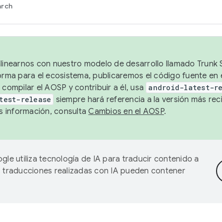
arch
alinearnos con nuestro modelo de desarrollo llamado Trunk S
forma para el ecosistema, publicaremos el código fuente en
 compilar el AOSP y contribuir a él, usa
android-latest-r
test-release
siempre hará referencia a la versión más reci
 información, consulta
Cambios en el AOSP
.
gle utiliza tecnología de IA para traducir contenido a
as traducciones realizadas con IA pueden contener