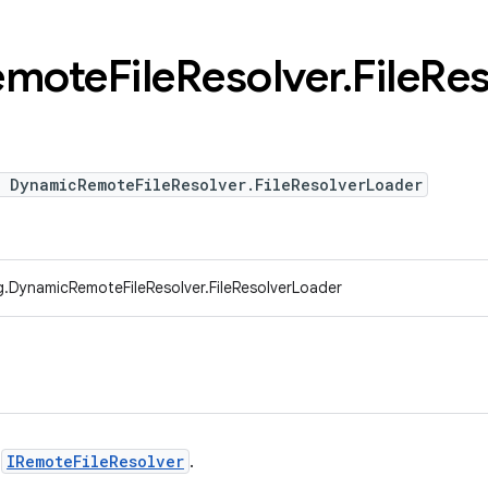
emote
File
Resolver
.
File
Res
e DynamicRemoteFileResolver.FileResolverLoader
g.DynamicRemoteFileResolver.FileResolverLoader
e
IRemoteFileResolver
.