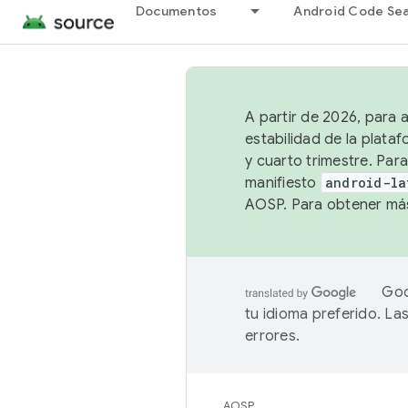
Documentos
Android Code Se
A partir de 2026, para 
estabilidad de la plata
y cuarto trimestre. Para
manifiesto
android-la
AOSP. Para obtener más
Goo
tu idioma preferido. L
errores.
AOSP