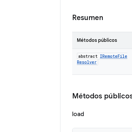
Resumen
Métodos públicos
abstract
IRemote
File
Resolver
Métodos público
load