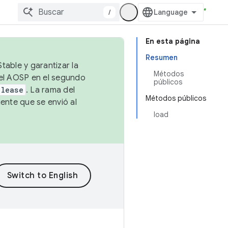
/
En esta página
Resumen
table y garantizar la
Métodos
 el AOSP en el segundo
públicos
elease
. La rama del
Métodos públicos
ente que se envió al
load