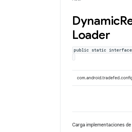
Dynamic
R
Loader
public static interfac
com.android.tradefed.confi
Carga implementaciones d