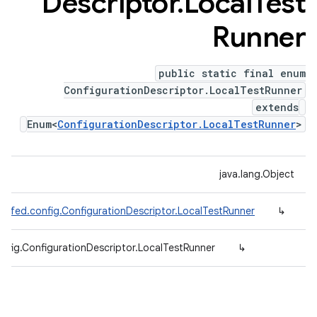
Descriptor
.
Local
Test
Runner
public static final enum
ConfigurationDescriptor.LocalTestRunner
extends
Enum<
ConfigurationDescriptor.LocalTestRunner
>
java.lang.Object
defed.config.ConfigurationDescriptor.LocalTestRunner
↳
nfig.ConfigurationDescriptor.LocalTestRunner
↳