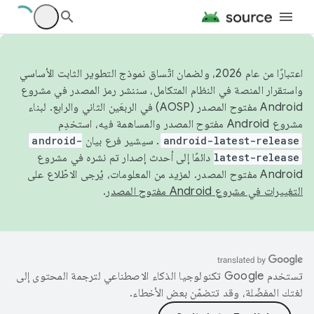
اعتبارًا من عام 2026، ولضمان اتّساق نموذج التطوير الثابت الأساسي
واستقرار المنصة في النظام المتكامل، سننشر رمز المصدر في مشروع
Android مفتوح المصدر (AOSP) في الربعَين الثاني والرابع. لبناء
مشروع Android مفتوح المصدر والمساهمة فيه، استخدِم
android-latest-release
. سيشير فرع بيان
android-
latest-release
دائمًا إلى أحدث إصدار تم نشره في مشروع
Android مفتوح المصدر. لمزيد من المعلومات، يُرجى الاطّلاع على
التغييرات في مشروع Android مفتوح المصدر
.
تستخدم Google تكنولوجيا الذكاء الاصطناعي لترجمة المحتوى إلى
لغتك المفضّلة، وقد تتضمّن بعض الأخطاء.