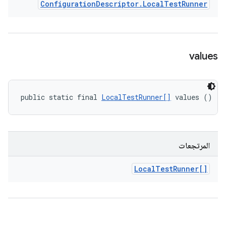
Configuration
Descriptor
.
Local
Test
Runner
values
public static final 
LocalTestRunner[]
 values ()
المرتجعات
Local
Test
Runner[]