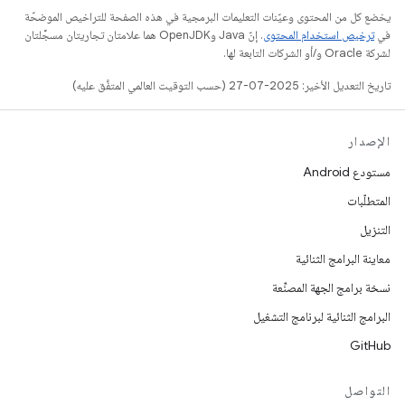
يخضع كل من المحتوى وعيّنات التعليمات البرمجية في هذه الصفحة للتراخيص الموضحّة
في
ترخيص استخدام المحتوى
. إنّ Java وOpenJDK هما علامتان تجاريتان مسجَّلتان
لشركة Oracle و/أو الشركات التابعة لها.
تاريخ التعديل الأخير: 2025-07-27 (حسب التوقيت العالمي المتفَّق عليه)
الإصدار
مستودع Android
المتطلّبات
التنزيل
معاينة البرامج الثنائية
نسخة برامج الجهة المصنِّعة
البرامج الثنائية لبرنامج التشغيل
GitHub
التواصل