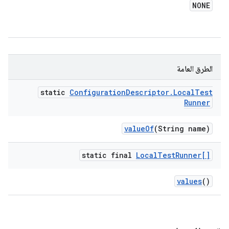
NONE
الطرق العامة
static
Configuration
Descriptor
.
Local
Test
Runner
value
Of
(String name)
static final
Local
Test
Runner[]
values
()