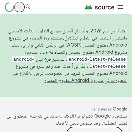
اعتبارًا من عام 2026، ولضمان اتّساق نموذج التطوير الثابت الأساسي
واستقرار المنصة في النظام المتكامل، سننشر رمز المصدر في مشروع
Android مفتوح المصدر (AOSP) في الربعَين الثاني والرابع. لبناء
مشروع Android مفتوح المصدر والمساهمة فيه، استخدِم
android-latest-release
. سيشير فرع بيان
android-
latest-release
دائمًا إلى أحدث إصدار تم نشره في مشروع
Android مفتوح المصدر. لمزيد من المعلومات، يُرجى الاطّلاع على
التغييرات في مشروع Android مفتوح المصدر
.
تستخدم Google تكنولوجيا الذكاء الاصطناعي لترجمة المحتوى إلى
لغتك المفضّلة، وقد تتضمّن بعض الأخطاء.