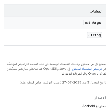
المعلمات
main
Args
String
يخضع كل من المحتوى وعيّنات التعليمات البرمجية في هذه الصفحة للتراخيص الموضحّة
في
ترخيص استخدام المحتوى
. إنّ Java وOpenJDK هما علامتان تجاريتان مسجَّلتان
لشركة Oracle و/أو الشركات التابعة لها.
تاريخ التعديل الأخير: 2025-07-27 (حسب التوقيت العالمي المتفَّق عليه)
الإصدار
مستودع Android