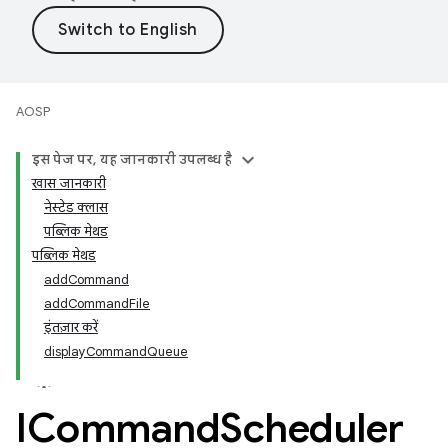
AOSP
इस पेज पर, यह जानकारी उपलब्ध है
खास जानकारी
नेस्टेड क्लास
पब्लिक मेथड
पब्लिक मेथड
addCommand
addCommandFile
इंतज़ार करें
displayCommandQueue
ICommand
Scheduler