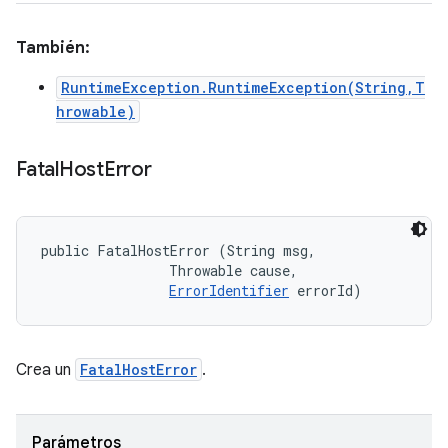
También:
RuntimeException.RuntimeException(String,T
hrowable)
Fatal
Host
Error
public FatalHostError (String msg, 

                Throwable cause, 

ErrorIdentifier
 errorId)
Crea un
FatalHostError
.
Parámetros