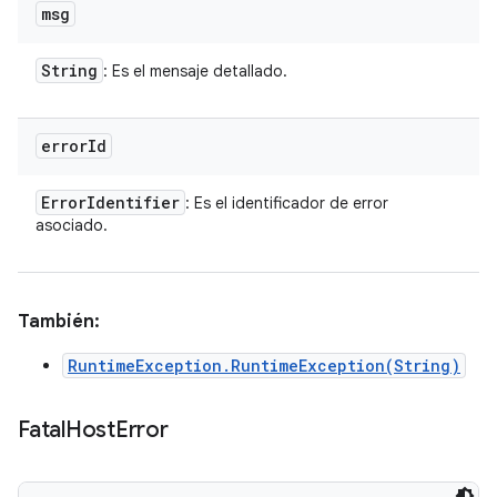
msg
String
: Es el mensaje detallado.
error
Id
Error
Identifier
: Es el identificador de error
asociado.
También:
RuntimeException.RuntimeException(String)
Fatal
Host
Error