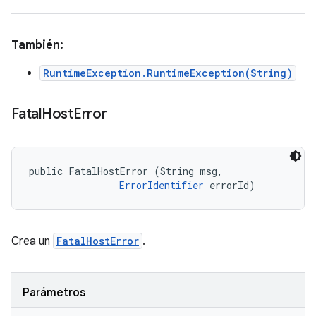
También:
RuntimeException.RuntimeException(String)
Fatal
Host
Error
public FatalHostError (String msg, 

ErrorIdentifier
 errorId)
Crea un
FatalHostError
.
Parámetros