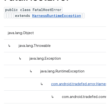
public class FatalHostError
extends
HarnessRuntimeException
java.lang.Object
↳
java.lang.Throwable
↳
java.lang.Exception
↳
java.lang.RuntimeException
↳
com.android.tradefed.error.Harnes
↳
com.android.tradefed.comman