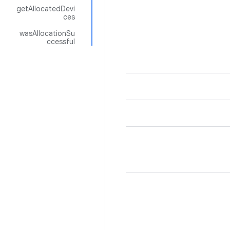
getAllocatedDevi
ces
wasAllocationSu
ccessful