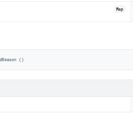
Map
edReason ()