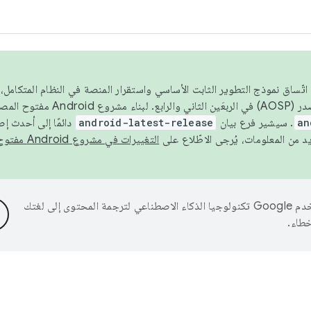
 عام 2026، ولضمان اتّساق نموذج التطوير الثابت الأساسي واستقرار المنصة في النظام المت
an
. سيشير فرع بيان
android-latest-release
دائمًا إلى أحدث إ
التغييرات في مشروع Android مفتوح المصدر
تستخدم Google تكنولوجيا الذكاء الاصطناعي لترجمة المحتوى إلى لغتك
خطاء.