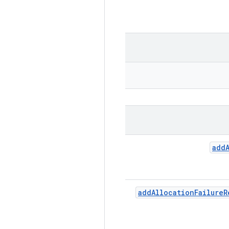
add
add
Allocation
Failure
R