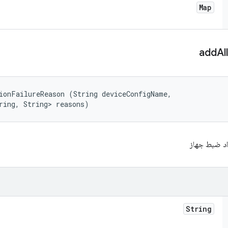
Map
add
Al
ionFailureReason (String deviceConfigName, 

ring, String> reasons)
د ضبط جهاز
String