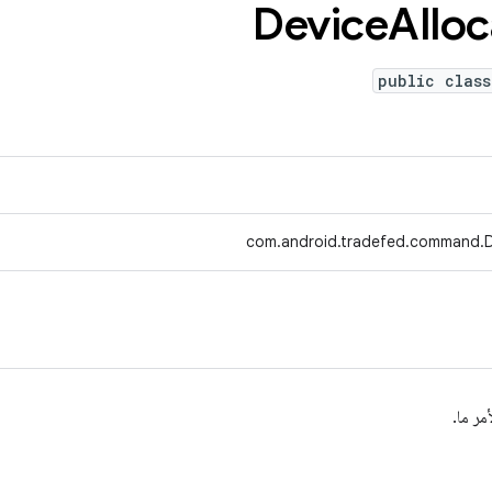
Device
Alloc
public class
com.android.tradefed.command.De
ر ما.