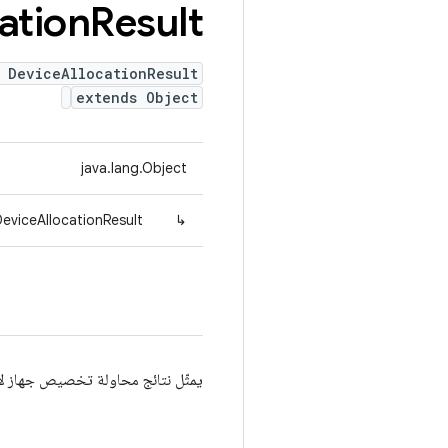
ation
Result
 DeviceAllocationResult
extends Object
java.lang.Object
viceAllocationResult
↳
يمثّل نتائج محاولة تخصيص جهاز لأم