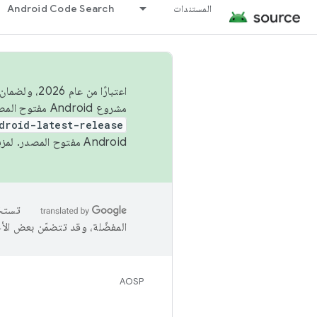
المستندات
Android Code Search
اعتبارًا من
مشروع Android مفتوح المصدر (AOSP) في الربعَين الثاني والرابع. لبناء مشروع Android مفتوح المصدر والمساهمة فيه، استخدِم
droid-latest-release
Android مفتوح المصدر. لمزيد من المعلومات، يُرجى الاطّلاع على
المفضّلة، وقد تتضمّن بعض الأ
AOSP