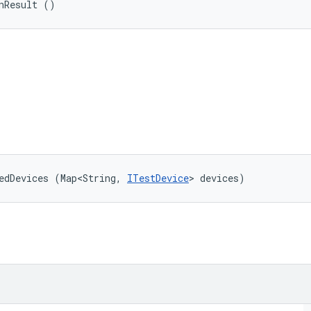
nResult ()
edDevices (Map<String, 
ITestDevice
> devices)