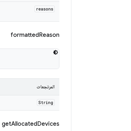
reasons
formatted
Reason
المرتجعات
String
get
Allocated
Devices