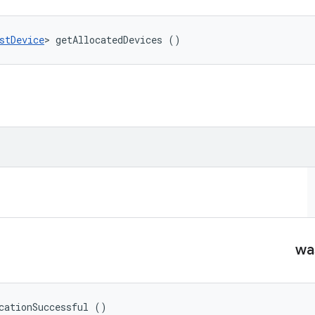
stDevice
> getAllocatedDevices ()
wa
cationSuccessful ()