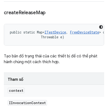
create
Release
Map
public static Map<
ITestDevice
, 
FreeDeviceState
> cr
                Throwable e)
Tạo bản đồ trạng thái của các thiết bị để có thể phát
hành chúng một cách thích hợp.
Tham số
context
IInvocation
Context