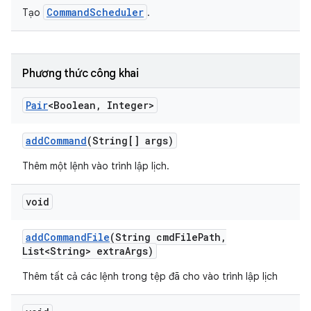
CommandScheduler
Tạo
.
Phương thức công khai
Pair
<Boolean
,
Integer>
add
Command
(String[] args)
Thêm một lệnh vào trình lập lịch.
void
add
Command
File
(String cmd
File
Path
,
List<String> extra
Args)
Thêm tất cả các lệnh trong tệp đã cho vào trình lập lịch