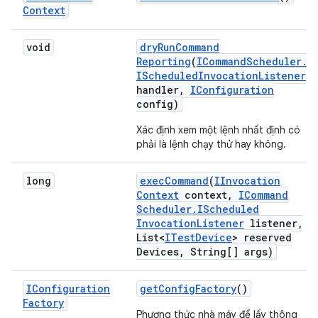
Context
void
dry
Run
Command
Reporting
(
ICommand
Scheduler
.
IScheduled
Invocation
Listener
handler
,
IConfiguration
config)
Xác định xem một lệnh nhất định có
phải là lệnh chạy thử hay không.
long
exec
Command
(
IInvocation
Context
context
,
ICommand
Scheduler
.
IScheduled
Invocation
Listener
listener
,
List<
ITest
Device
> reserved
Devices
,
String[] args)
IConfiguration
get
Config
Factory
()
Factory
Phương thức nhà máy để lấy thông