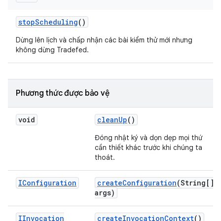
stop
Scheduling
()
Dừng lên lịch và chấp nhận các bài kiểm thử mới nhưng
không dừng Tradefed.
Phương thức được bảo vệ
void
clean
Up
()
Đóng nhật ký và dọn dẹp mọi thứ
cần thiết khác trước khi chúng ta
thoát.
IConfiguration
create
Configuration
(String[]
args)
IInvocation
create
Invocation
Context
()