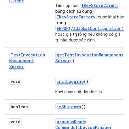
Client
IKeyStoreClient
Tìm nạp một
bằng cách sử dụng
IKeyStoreFactory
được khai báo
trong
ERROR(/IGlobalConfiguration)
hoặc giá trị rỗng nếu không có giá
trị nào được xác định.
Test
Invocation
get
Test
Invocation
Management
Management
Server
()
Server
void
init
Logging
()
Khởi chạy nhật ký ddmlib.
boolean
is
Shutdown
()
void
process
Ready
Commands
(
IDevice
Manager