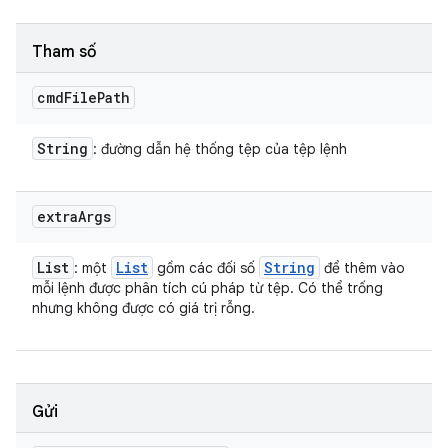
Tham số
cmd
File
Path
String
: đường dẫn hệ thống tệp của tệp lệnh
extra
Args
List
List
String
: một
gồm các đối số
để thêm vào
mỗi lệnh được phân tích cú pháp từ tệp. Có thể trống
nhưng không được có giá trị rỗng.
Gửi