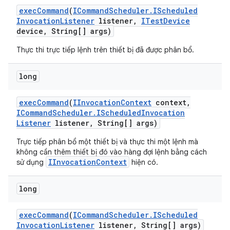
exec
Command
(
ICommand
Scheduler
.
IScheduled
Invocation
Listener
listener
,
ITest
Device
device
,
String[] args)
Thực thi trực tiếp lệnh trên thiết bị đã được phân bổ.
long
exec
Command
(
IInvocation
Context
context
,
ICommand
Scheduler
.
IScheduled
Invocation
Listener
listener
,
String[] args)
Trực tiếp phân bổ một thiết bị và thực thi một lệnh mà
không cần thêm thiết bị đó vào hàng đợi lệnh bằng cách
IInvocationContext
sử dụng
hiện có.
long
exec
Command
(
ICommand
Scheduler
.
IScheduled
Invocation
Listener
listener
,
String[] args)