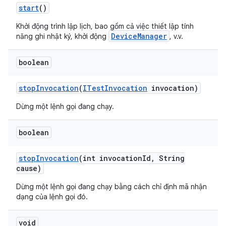
start
()
Khởi động trình lập lịch, bao gồm cả việc thiết lập tính
DeviceManager
năng ghi nhật ký, khởi động
, v.v.
boolean
stop
Invocation
(
ITest
Invocation
invocation)
Dừng một lệnh gọi đang chạy.
boolean
stop
Invocation
(int invocation
Id
,
String
cause)
Dừng một lệnh gọi đang chạy bằng cách chỉ định mã nhận
dạng của lệnh gọi đó.
void