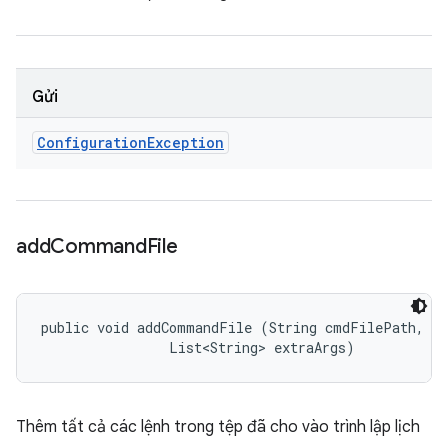
Gửi
Configuration
Exception
add
Command
File
public void addCommandFile (String cmdFilePath, 

                List<String> extraArgs)
Thêm tất cả các lệnh trong tệp đã cho vào trình lập lịch