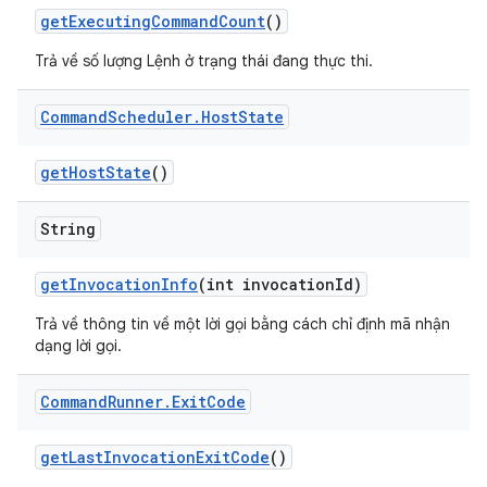
get
Executing
Command
Count
()
Trả về số lượng Lệnh ở trạng thái đang thực thi.
Command
Scheduler
.
Host
State
get
Host
State
()
String
get
Invocation
Info
(int invocation
Id)
Trả về thông tin về một lời gọi bằng cách chỉ định mã nhận
dạng lời gọi.
Command
Runner
.
Exit
Code
get
Last
Invocation
Exit
Code
()