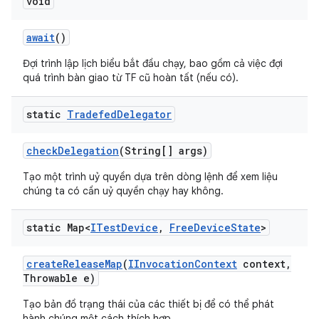
void
await
()
Đợi trình lập lịch biểu bắt đầu chạy, bao gồm cả việc đợi
quá trình bàn giao từ TF cũ hoàn tất (nếu có).
static
Tradefed
Delegator
check
Delegation
(String[] args)
Tạo một trình uỷ quyền dựa trên dòng lệnh để xem liệu
chúng ta có cần uỷ quyền chạy hay không.
static Map<
ITest
Device
,
Free
Device
State
>
create
Release
Map
(
IInvocation
Context
context
,
Throwable e)
Tạo bản đồ trạng thái của các thiết bị để có thể phát
hành chúng một cách thích hợp.