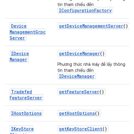
tin tham chiếu đến
IConfigurationFactory
Device
get
Device
Management
Server
()
Management
Grpc
Server
IDevice
get
Device
Manager
()
Manager
Phương thức nhà máy để lấy thông
tin tham chiếu đến
IDeviceManager
Tradefed
get
Feature
Server
()
Feature
Server
IHost
Options
get
Host
Options
()
IKey
Store
get
Key
Store
Client
()