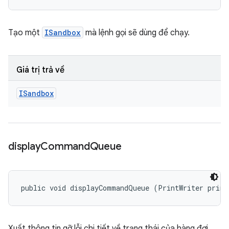
Tạo một
ISandbox
mà lệnh gọi sẽ dùng để chạy.
Giá trị trả về
ISandbox
display
Command
Queue
public void displayCommandQueue (PrintWriter print
Xuất thông tin gỡ lỗi chi tiết về trạng thái của hàng đợi