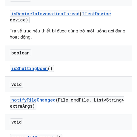
is
Device
In
Invocation
Thread
(
ITest
Device
device)
Trả về true nếu thiết bị được dùng bởi một luồng gọi đang
hoạt động.
boolean
is
Shutting
Down
()
void
notify
File
Changed
(File cmd
File
,
List<String>
extra
Args)
void