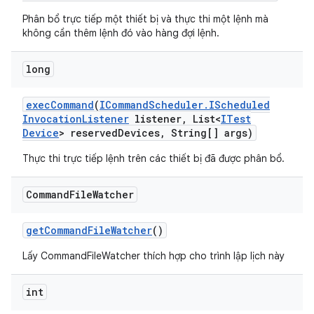
Phân bổ trực tiếp một thiết bị và thực thi một lệnh mà
không cần thêm lệnh đó vào hàng đợi lệnh.
long
exec
Command
(
ICommand
Scheduler
.
IScheduled
Invocation
Listener
listener
,
List<
ITest
Device
> reserved
Devices
,
String[] args)
Thực thi trực tiếp lệnh trên các thiết bị đã được phân bổ.
Command
File
Watcher
get
Command
File
Watcher
()
Lấy CommandFileWatcher thích hợp cho trình lập lịch này
int