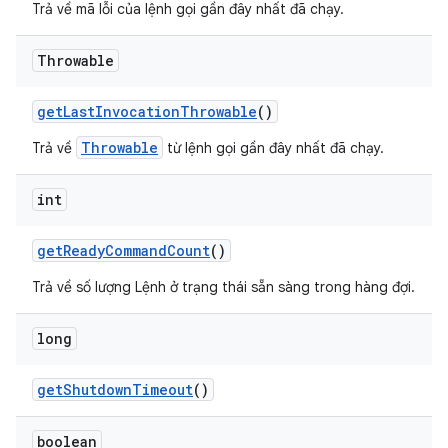
Trả về mã lỗi của lệnh gọi gần đây nhất đã chạy.
Throwable
get
Last
Invocation
Throwable
()
Throwable
Trả về
từ lệnh gọi gần đây nhất đã chạy.
int
get
Ready
Command
Count
()
Trả về số lượng Lệnh ở trạng thái sẵn sàng trong hàng đợi.
long
get
Shutdown
Timeout
()
boolean