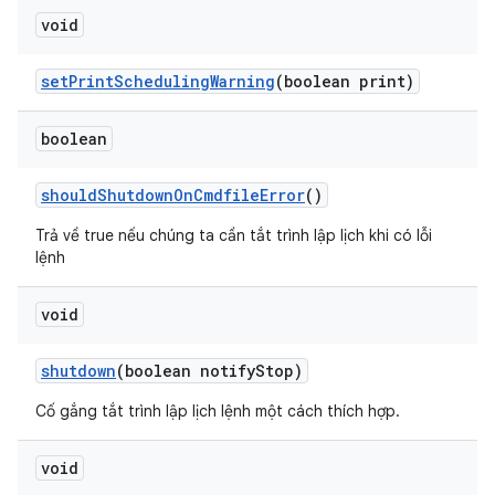
void
set
Print
Scheduling
Warning
(boolean print)
boolean
should
Shutdown
On
Cmdfile
Error
()
Trả về true nếu chúng ta cần tắt trình lập lịch khi có lỗi
lệnh
void
shutdown
(boolean notify
Stop)
Cố gắng tắt trình lập lịch lệnh một cách thích hợp.
void