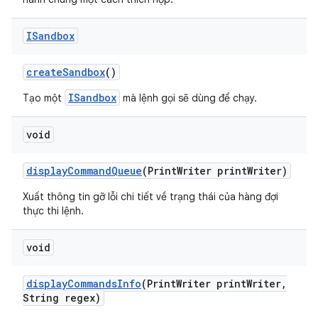
ISandbox
create
Sandbox
()
ISandbox
Tạo một
mà lệnh gọi sẽ dùng để chạy.
void
display
Command
Queue
(Print
Writer print
Writer)
Xuất thông tin gỡ lỗi chi tiết về trạng thái của hàng đợi
thực thi lệnh.
void
display
Commands
Info
(Print
Writer print
Writer
,
String regex)