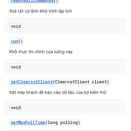
remove
All
Commands
()
Xoá tất cả lệnh khỏi trình lập lịch
void
run
()
Khối thực thi chính của luồng này.
void
set
Clearcut
Client
(Clearcut
Client client)
Đặt máy khách để báo cáo dữ liệu của bộ kiểm thử
void
set
Max
Poll
Time
(long polling)