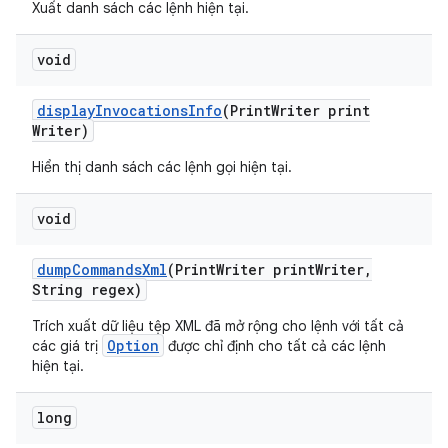
Xuất danh sách các lệnh hiện tại.
void
display
Invocations
Info
(Print
Writer print
Writer)
Hiển thị danh sách các lệnh gọi hiện tại.
void
dump
Commands
Xml
(Print
Writer print
Writer
,
String regex)
Trích xuất dữ liệu tệp XML đã mở rộng cho lệnh với tất cả
Option
các giá trị
được chỉ định cho tất cả các lệnh
hiện tại.
long