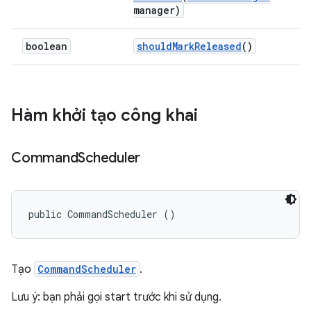
manager)
boolean
should
Mark
Released
()
Hàm khởi tạo công khai
Command
Scheduler
public CommandScheduler ()
Tạo
CommandScheduler
.
Lưu ý: bạn phải gọi start trước khi sử dụng.