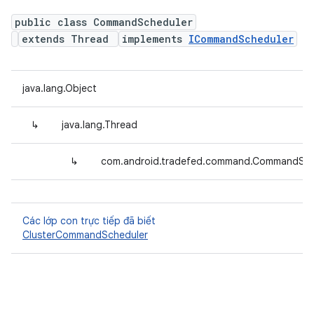
public class CommandScheduler
extends Thread
implements
ICommandScheduler
java.lang.Object
↳
java.lang.Thread
↳
com.android.tradefed.command.CommandSch
Các lớp con trực tiếp đã biết
ClusterCommandScheduler