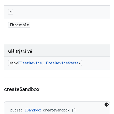
e
Throwable
Giá trị trả về
Map<
ITest
Device
,
Free
Device
State
>
create
Sandbox
public 
ISandbox
 createSandbox ()