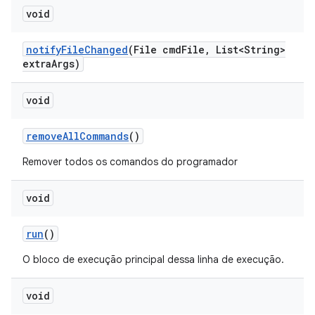
void
notify
File
Changed
(File cmd
File
,
List<String>
extra
Args)
void
remove
All
Commands
()
Remover todos os comandos do programador
void
run
()
O bloco de execução principal dessa linha de execução.
void