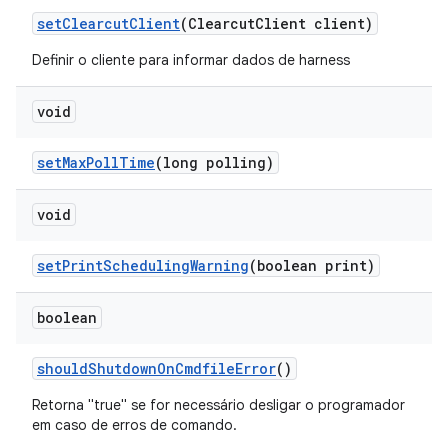
set
Clearcut
Client
(Clearcut
Client client)
Definir o cliente para informar dados de harness
void
set
Max
Poll
Time
(long polling)
void
set
Print
Scheduling
Warning
(boolean print)
boolean
should
Shutdown
On
Cmdfile
Error
()
Retorna "true" se for necessário desligar o programador
em caso de erros de comando.