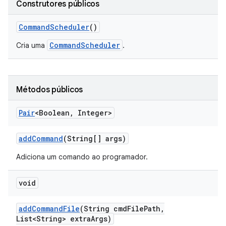
Construtores públicos
Command
Scheduler
()
CommandScheduler
Cria uma
.
Métodos públicos
Pair
<Boolean
,
Integer>
add
Command
(String[] args)
Adiciona um comando ao programador.
void
add
Command
File
(String cmd
File
Path
,
List<String> extra
Args)