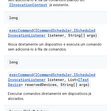
sem adicioná-lo à fila de comandos usando um
IInvocationContext
já existente.
long
exec
Command
(
ICommand
Scheduler
.
IScheduled
Invocation
Listener
listener
,
String[] args)
Aloca diretamente um dispositivo e executa um comando
sem adicioná-lo à fila de comandos.
long
exec
Command
(
ICommand
Scheduler
.
IScheduled
Invocation
Listener
listener
,
List<
ITest
Device
> reserved
Devices
,
String[] args)
Executar comandos diretamente em dispositivos já
alocados.