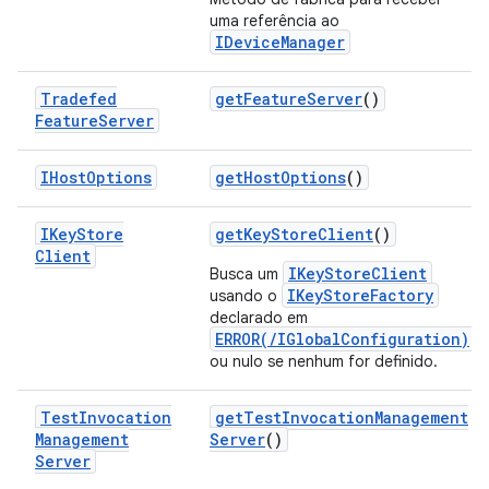
uma referência ao
IDeviceManager
Tradefed
get
Feature
Server
()
Feature
Server
IHost
Options
get
Host
Options
()
IKey
Store
get
Key
Store
Client
()
Client
IKeyStoreClient
Busca um
IKeyStoreFactory
usando o
declarado em
ERROR(/IGlobalConfiguration)
ou nulo se nenhum for definido.
Test
Invocation
get
Test
Invocation
Management
Management
Server
()
Server