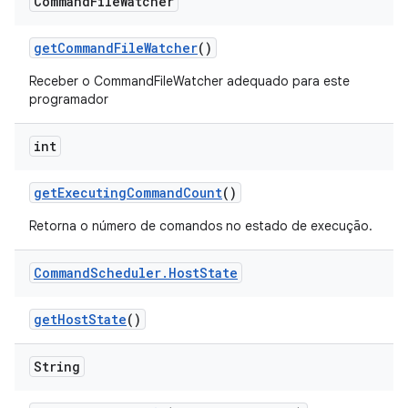
Command
File
Watcher
get
Command
File
Watcher
()
Receber o CommandFileWatcher adequado para este
programador
int
get
Executing
Command
Count
()
Retorna o número de comandos no estado de execução.
Command
Scheduler
.
Host
State
get
Host
State
()
String