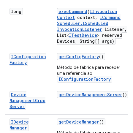
long
exec
Command
(
IInvocation
Context
context
,
ICommand
Scheduler
.
IScheduled
Invocation
Listener
listener
,
List<
ITest
Device
> reserved
Devices
,
String[] args)
IConfiguration
get
Config
Factory
()
Factory
Método de fábrica para receber
uma referência ao
IConfigurationFactory
Device
get
Device
Management
Server
()
Management
Grpc
Server
IDevice
get
Device
Manager
()
Manager
Método de fábrica para receber