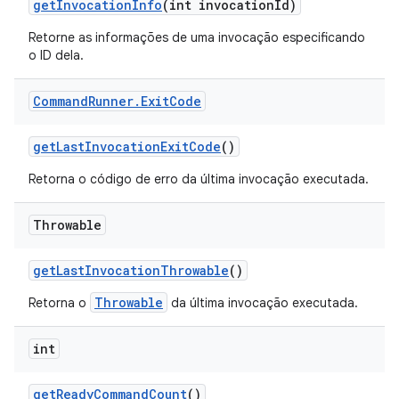
get
Invocation
Info
(int invocation
Id)
Retorne as informações de uma invocação especificando
o ID dela.
Command
Runner
.
Exit
Code
get
Last
Invocation
Exit
Code
()
Retorna o código de erro da última invocação executada.
Throwable
get
Last
Invocation
Throwable
()
Throwable
Retorna o
da última invocação executada.
int
get
Ready
Command
Count
()