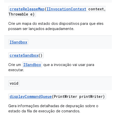
create
Release
Map
(
IInvocation
Context
context
,
Throwable e)
Crie um mapa do estado dos dispositivos para que eles
possam ser lançados adequadamente.
ISandbox
create
Sandbox
()
ISandbox
Crie um
que a invocação vai usar para
executar.
void
display
Command
Queue
(Print
Writer print
Writer)
Gera informações detalhadas de depuração sobre o
estado da fila de execução de comandos.