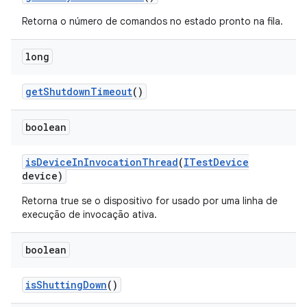
Retorna o número de comandos no estado pronto na fila.
long
get
Shutdown
Timeout
()
boolean
is
Device
In
Invocation
Thread
(
ITest
Device
device)
Retorna true se o dispositivo for usado por uma linha de
execução de invocação ativa.
boolean
is
Shutting
Down
()