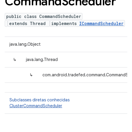
Command
Scheduler
public class CommandScheduler
extends Thread
implements
ICommandScheduler
java.lang.Object
↳
java.lang.Thread
↳
com.android.tradefed.command.CommandSch
Subclasses diretas conhecidas
ClusterCommandScheduler