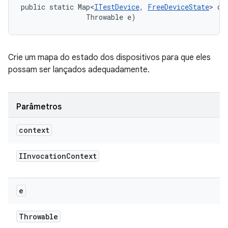
public static Map<
ITestDevice
, 
FreeDeviceState
> cr
                Throwable e)
Crie um mapa do estado dos dispositivos para que eles
possam ser lançados adequadamente.
Parâmetros
context
IInvocation
Context
e
Throwable