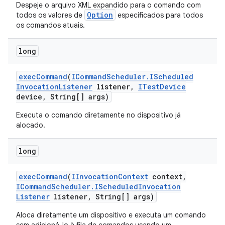
Despeje o arquivo XML expandido para o comando com
Option
todos os valores de
especificados para todos
os comandos atuais.
long
exec
Command
(
ICommand
Scheduler
.
IScheduled
Invocation
Listener
listener
,
ITest
Device
device
,
String[] args)
Executa o comando diretamente no dispositivo já
alocado.
long
exec
Command
(
IInvocation
Context
context
,
ICommand
Scheduler
.
IScheduled
Invocation
Listener
listener
,
String[] args)
Aloca diretamente um dispositivo e executa um comando