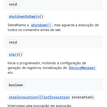
void
shutdown
On
Empty
()
shutdown()
Semelhante a
, mas aguarda a execução de
todos os comandos antes de sair.
void
start
()
Inicia o programador, incluindo a configuração de
DeviceManager
geração de registros, inicialização de
etc.
boolean
stop
Invocation
(
ITest
Invocation
invocation)
Interrompe uma invocação em execução.