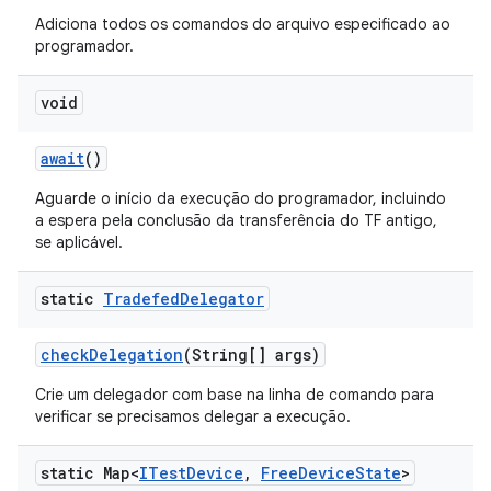
Adiciona todos os comandos do arquivo especificado ao
programador.
void
await
()
Aguarde o início da execução do programador, incluindo
a espera pela conclusão da transferência do TF antigo,
se aplicável.
static
Tradefed
Delegator
check
Delegation
(String[] args)
Crie um delegador com base na linha de comando para
verificar se precisamos delegar a execução.
static Map<
ITest
Device
,
Free
Device
State
>