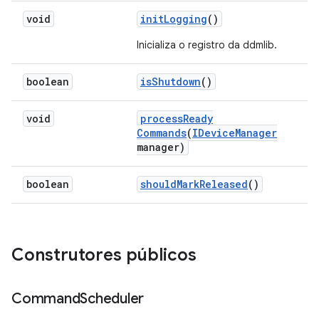
void
init
Logging
()
Inicializa o registro da ddmlib.
boolean
is
Shutdown
()
void
process
Ready
Commands
(
IDevice
Manager
manager)
boolean
should
Mark
Released
()
Construtores públicos
Command
Scheduler