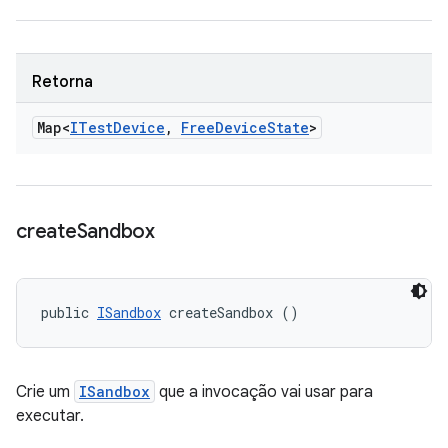
Retorna
Map<
ITest
Device
,
Free
Device
State
>
create
Sandbox
public 
ISandbox
 createSandbox ()
Crie um
ISandbox
que a invocação vai usar para
executar.