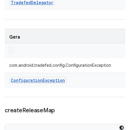
Tradefed
Delegator
Gera
com.android.tradefed.config.ConfigurationException
Configuration
Exception
create
Release
Map