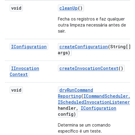
void
clean
Up
()
Fecha os registros e faz qualquer
outra limpeza necessária antes de
sair.
IConfiguration
create
Configuration
(String[]
args)
IInvocation
create
Invocation
Context
()
Context
void
dry
Run
Command
Reporting
(
ICommand
Scheduler
.
IScheduled
Invocation
Listener
handler
,
IConfiguration
config)
Determina se um comando
específico é um teste.