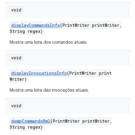
void
display
Commands
Info
(Print
Writer print
Writer
,
String regex)
Mostra uma lista dos comandos atuais.
void
display
Invocations
Info
(Print
Writer print
Writer)
Mostra uma lista das invocações atuais.
void
dump
Commands
Xml
(Print
Writer print
Writer
,
String regex)