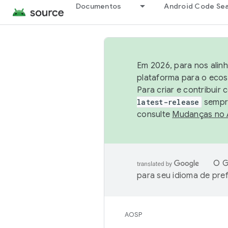
Documentos
Android Code Se
Em 2026, para nos alin
plataforma para o ecos
Para criar e contribuir
latest-release
sempre
consulte
Mudanças no
O G
para seu idioma de pre
AOSP