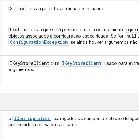
String
: os argumentos da linha de comando
List
: uma lista que será preenchida com os argumentos que
null
objetos associados à configuração especificada. Se for
Configuration
Exception
se ainda houver argumentos não
IKey
Store
Client
IKey
Store
Client
: um
usado para extra
argumentos.
IConfiguration
o
carregado. Os campos do objeto deleg
preenchidos com valores em args.