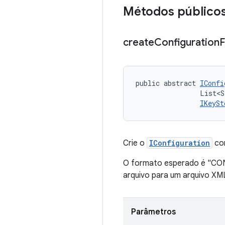
Métodos público
create
Configuration
public abstract 
IConfi
                List<S
IKeySt
Crie o
IConfiguration
com
O formato esperado é "CON
arquivo para um arquivo XM
Parâmetros