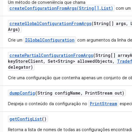
Um método de conveniência que chama
createConfigurationFromArgs(String[],List)
com um 
create
Global
Configuration
From
Args
(String[] args
,
L
Args)
IGlobalConfiguration
Crie um
com argumentos da linha d
create
Partial
Configuration
From
Args
(String[] array
key
Store
Client
,
Set<String> allowed
Objects
,
Trade
delegator)
Crie uma configuração que contenha apenas um conjunto de ob
dump
Config
(String config
Name
,
Print
Stream out)
PrintStream
Despeja o conteúdo da configuração no
especi
get
Config
List
()
Retorna a lista de nomes de todas as configurações encontrad