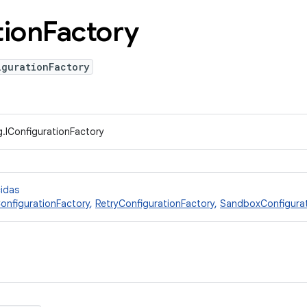
tion
Factory
igurationFactory
.IConfigurationFactory
cidas
nfigurationFactory
,
RetryConfigurationFactory
,
SandboxConfigurat