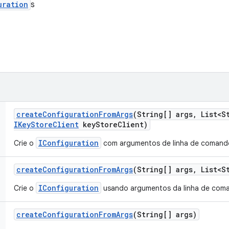
uration
s
create
Configuration
From
Args
(String[] args
,
List<St
IKey
Store
Client
key
Store
Client)
IConfiguration
Crie o
com argumentos de linha de comando
create
Configuration
From
Args
(String[] args
,
List<St
IConfiguration
Crie o
usando argumentos da linha de com
create
Configuration
From
Args
(String[] args)