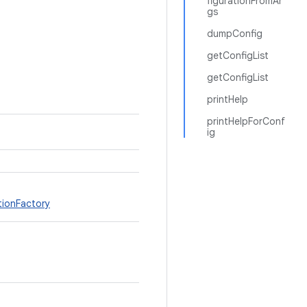
figurationFromAr
gs
dumpConfig
getConfigList
getConfigList
printHelp
printHelpForConf
ig
ionFactory