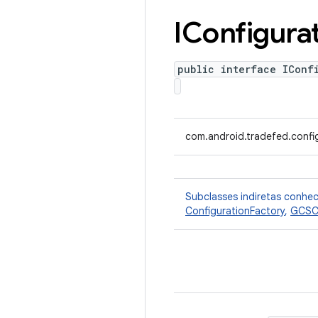
IConfigura
public interface IConf
com.android.tradefed.config
Subclasses indiretas conhe
ConfigurationFactory
,
GCSCo