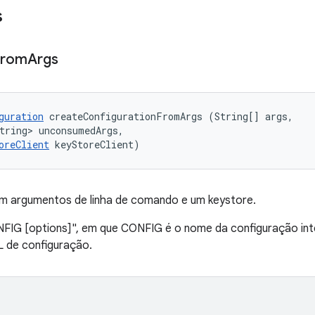
s
From
Args
guration
 createConfigurationFromArgs (String[] args, 

tring> unconsumedArgs, 

oreClient
 keyStoreClient)
 argumentos de linha de comando e um keystore.
FIG [options]", em que CONFIG é o nome da configuração in
L de configuração.