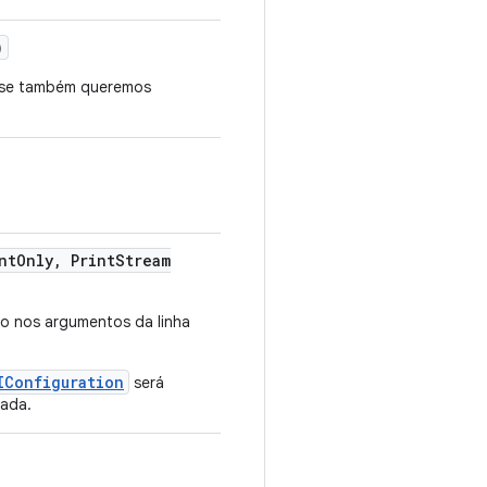
)
r se também queremos
nt
Only
,
Print
Stream
o nos argumentos da linha
IConfiguration
será
ada.