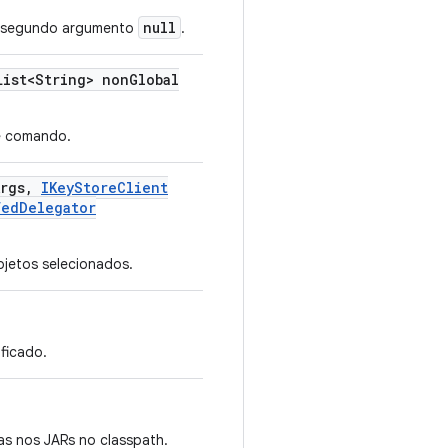
null
segundo argumento
.
ist<String> non
Global
e comando.
Args
,
IKey
Store
Client
fed
Delegator
jetos selecionados.
ficado.
as nos JARs no classpath.