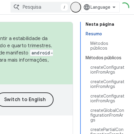
/
Nesta página
Resumo
tir a estabilidade da
Métodos
o e quarto trimestres.
públicos
 de manifesto
android-
Métodos públicos
ara mais informações,
createConfigurat
ionFromArgs
createConfigurat
ionFromArgs
createConfigurat
ionFromArgs
createGlobalCon
figurationFromAr
gs
createPartialCon