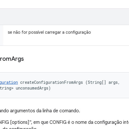
se não for possível carregar a configuração
From
Args
guration
 createConfigurationFromArgs (String[] args, 

tring> unconsumedArgs)
ndo argumentos da linha de comando.
FIG [options]", em que CONFIG é o nome da configuração in