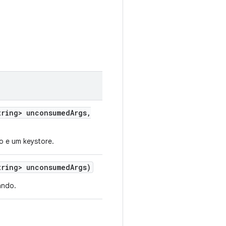
ring> unconsumed
Args
,
 e um keystore.
ring> unconsumed
Args)
ando.