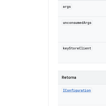
args
unconsumed
Args
key
Store
Client
Retorna
IConfiguration