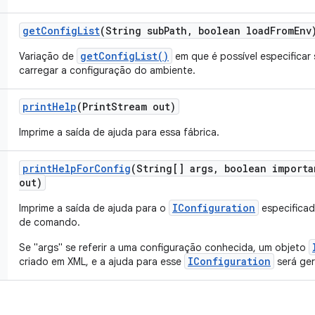
get
Config
List
(String sub
Path
,
boolean load
From
Env
getConfigList()
Variação de
em que é possível especifica
carregar a configuração do ambiente.
print
Help
(Print
Stream out)
Imprime a saída de ajuda para essa fábrica.
print
Help
For
Config
(String[] args
,
boolean importa
out)
IConfiguration
Imprime a saída de ajuda para o
especificad
de comando.
Se "args" se referir a uma configuração conhecida, um objeto
IConfiguration
criado em XML, e a ajuda para esse
será ger