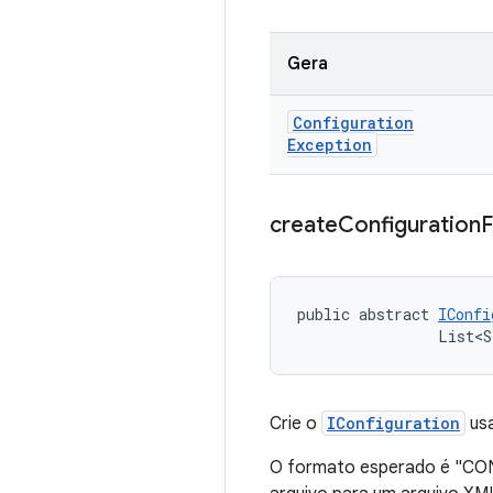
Gera
Configuration
Exception
create
Configuration
public abstract 
IConfi
                List<S
Crie o
IConfiguration
usa
O formato esperado é "CON