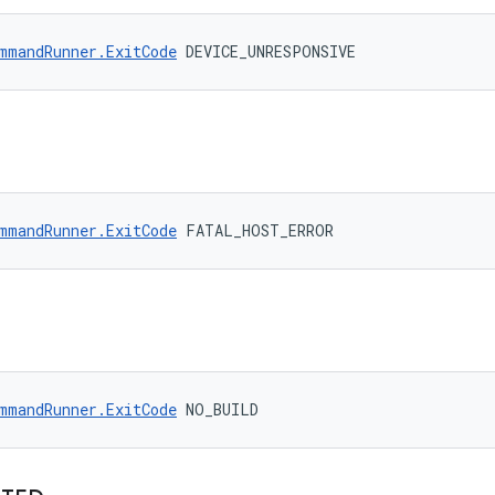
mmandRunner.ExitCode
 DEVICE_UNRESPONSIVE
mmandRunner.ExitCode
 FATAL_HOST_ERROR
mmandRunner.ExitCode
 NO_BUILD