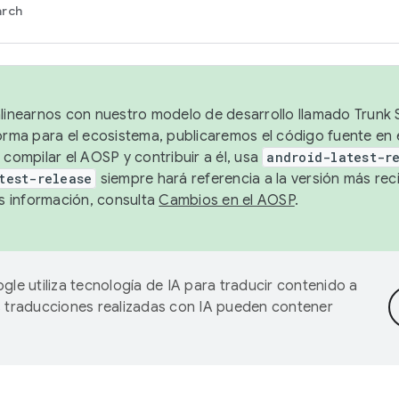
arch
alinearnos con nuestro modelo de desarrollo llamado Trunk S
forma para el ecosistema, publicaremos el código fuente en
 compilar el AOSP y contribuir a él, usa
android-latest-r
test-release
siempre hará referencia a la versión más reci
 información, consulta
Cambios en el AOSP
.
gle utiliza tecnología de IA para traducir contenido a
as traducciones realizadas con IA pueden contener