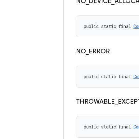
NO
_
DEVICE
_
ALLOC
public static final 
Co
NO
_
ERROR
public static final 
Co
THROWABLE
_
EXCEP
public static final 
Co