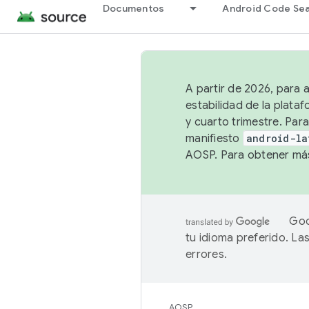
Documentos
Android Code Se
A partir de 2026, para 
estabilidad de la plata
y cuarto trimestre. Para
manifiesto
android-la
AOSP. Para obtener más
Goo
tu idioma preferido. L
errores.
AOSP