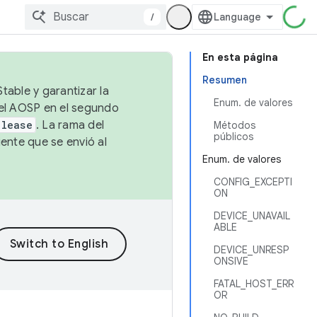
/
En esta página
Resumen
table y garantizar la
Enum. de valores
 el AOSP en el segundo
elease
. La rama del
Métodos
públicos
ente que se envió al
Enum. de valores
CONFIG_EXCEPTI
ON
DEVICE_UNAVAIL
ABLE
DEVICE_UNRESP
ONSIVE
FATAL_HOST_ERR
OR