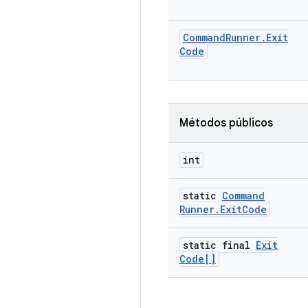
Command
Runner
.
Exit
Code
Métodos públicos
int
static
Command
Runner
.
Exit
Code
static final
Exit
Code[]