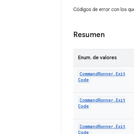
Códigos de error con los que
Resumen
Enum
.
de valores
Command
Runner
.
Exit
Code
Command
Runner
.
Exit
Code
Command
Runner
.
Exit
Code