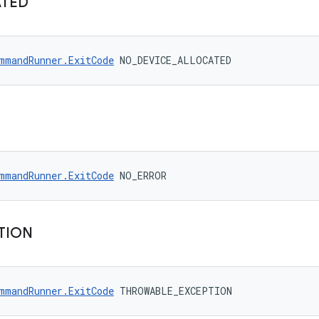
ATED
mmandRunner.ExitCode
 NO_DEVICE_ALLOCATED
mmandRunner.ExitCode
 NO_ERROR
TION
mmandRunner.ExitCode
 THROWABLE_EXCEPTION