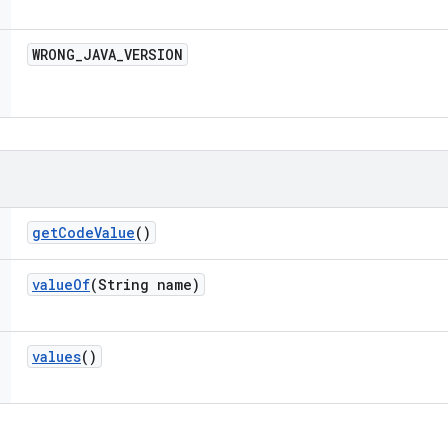
WRONG
_
JAVA
_
VERSION
get
Code
Value
()
value
Of
(String name)
values
()