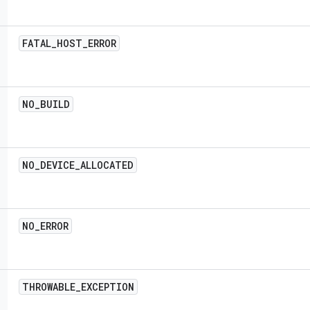
FATAL
_
HOST
_
ERROR
NO
_
BUILD
NO
_
DEVICE
_
ALLOCATED
NO
_
ERROR
THROWABLE
_
EXCEPTION