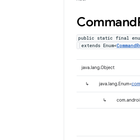
Command
public static final en
extends Enum<
CommandR
java.lang.Object
↳
java.lang.Enum<
com
↳
com.andro