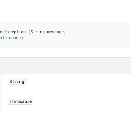
ন
ndException (String message, 

ble cause)
String
Throwable