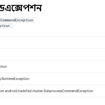
ন্ডএক্সেপশন
sCommandException
ption
ption
ng.RuntimeException
om.android.tradefed.cluster.SubprocessCommandException