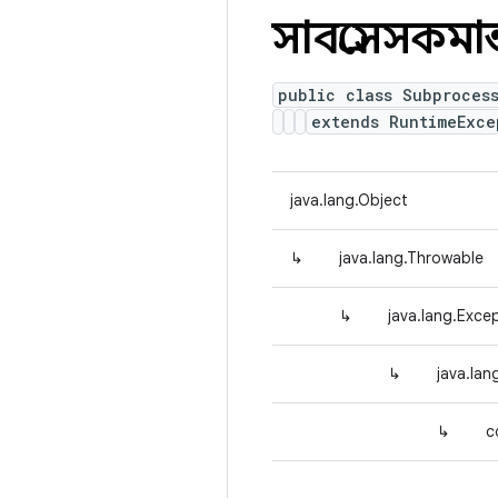
সাবপ্রসেসকমা
public class Subproces
extends RuntimeExce
java.lang.Object
↳
java.lang.Throwable
↳
java.lang.Exce
↳
java.la
↳
c