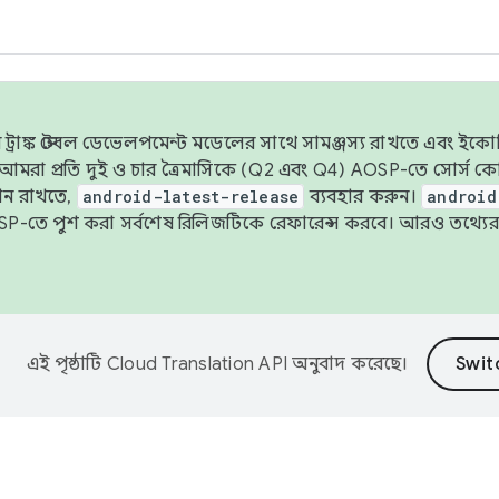
াঙ্ক স্টেবল ডেভেলপমেন্ট মডেলের সাথে সামঞ্জস্য রাখতে এবং ইকোসিস্ট
ে, আমরা প্রতি দুই ও চার ত্রৈমাসিকে (Q2 এবং Q4) AOSP-তে সোর্স
ান রাখতে,
android-latest-release
ব্যবহার করুন।
android
বদা AOSP-তে পুশ করা সর্বশেষ রিলিজটিকে রেফারেন্স করবে। আরও তথ্যের
এই পৃষ্ঠাটি
Cloud Translation API
অনুবাদ করেছে।