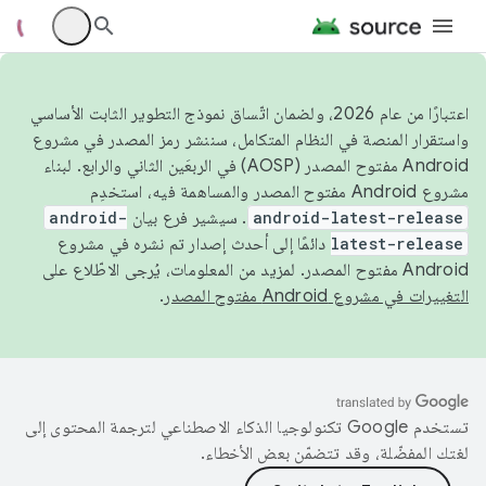
اعتبارًا من عام 2026، ولضمان اتّساق نموذج التطوير الثابت الأساسي
واستقرار المنصة في النظام المتكامل، سننشر رمز المصدر في مشروع
Android مفتوح المصدر (AOSP) في الربعَين الثاني والرابع. لبناء
مشروع Android مفتوح المصدر والمساهمة فيه، استخدِم
android-latest-release
. سيشير فرع بيان
android-
latest-release
دائمًا إلى أحدث إصدار تم نشره في مشروع
Android مفتوح المصدر. لمزيد من المعلومات، يُرجى الاطّلاع على
التغييرات في مشروع Android مفتوح المصدر
.
تستخدم Google تكنولوجيا الذكاء الاصطناعي لترجمة المحتوى إلى
لغتك المفضّلة، وقد تتضمّن بعض الأخطاء.