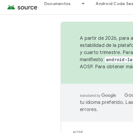
Documentos
Android Code Se
A partir de 2026, para 
estabilidad de la plata
y cuarto trimestre. Para
manifiesto
android-la
AOSP. Para obtener más
Goo
tu idioma preferido. L
errores.
AOSP