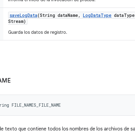
save
Log
Data
(String data
Name
,
Log
Data
Type
data
Type
Stream)
Guarda los datos de registro.
AME
ring FILE_NAMES_FILE_NAME
de texto que contiene todos los nombres de los archivos de sal