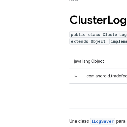
Cluster
Log
public class ClusterLog
extends Object
implem
java.lang.Object
↳
com.android.tradefed
Una clase
ILogSaver
para 