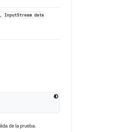
,
Input
Stream data
ida de la prueba.