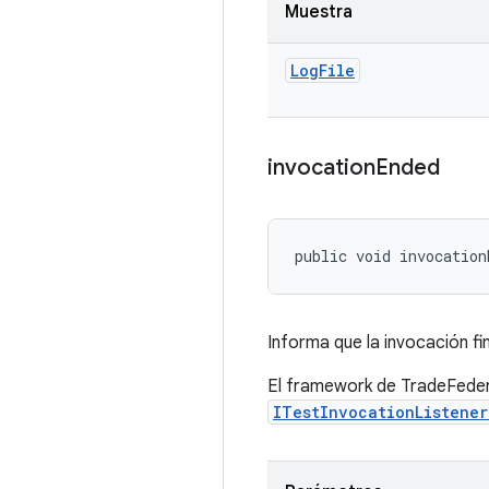
Muestra
Log
File
invocation
Ended
public void invocation
Informa que la invocación fi
El framework de TradeFeder
ITestInvocationListene