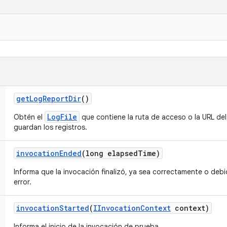
get
Log
Report
Dir
()
LogFile
Obtén el
que contiene la ruta de acceso o la URL del 
guardan los registros.
invocation
Ended
(long elapsed
Time)
Informa que la invocación finalizó, ya sea correctamente o deb
error.
invocation
Started
(
IInvocation
Context
context)
Informa el inicio de la invocación de prueba.