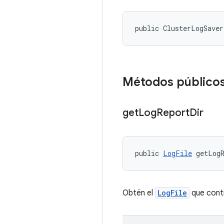
public ClusterLogSave
Métodos público
get
Log
Report
Dir
public 
LogFile
 getLog
Obtén el
LogFile
que conti