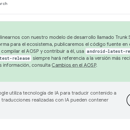
arch
alinearnos con nuestro modelo de desarrollo llamado Trunk S
forma para el ecosistema, publicaremos el código fuente en
 compilar el AOSP y contribuir a él, usa
android-latest-r
test-release
siempre hará referencia a la versión más reci
 información, consulta
Cambios en el AOSP
.
gle utiliza tecnología de IA para traducir contenido a
as traducciones realizadas con IA pueden contener