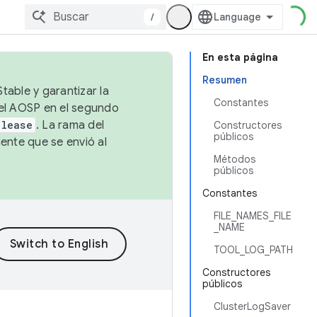
/
En esta página
Resumen
table y garantizar la
Constantes
 el AOSP en el segundo
elease
. La rama del
Constructores
públicos
ente que se envió al
Métodos
públicos
Constantes
FILE_NAMES_FILE
_NAME
TOOL_LOG_PATH
Constructores
públicos
ClusterLogSaver