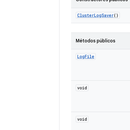
Cluster
Log
Saver
()
Métodos públicos
Log
File
void
void