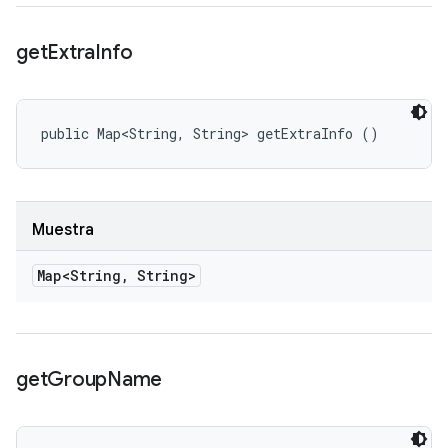
get
Extra
Info
public Map<String, String> getExtraInfo ()
Muestra
Map<String
,
String>
get
Group
Name