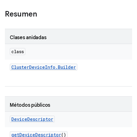
Resumen
Clases anidadas
class
Cluster
Device
Info
.
Builder
Métodos públicos
Device
Descriptor
get
Device
Descriptor
()