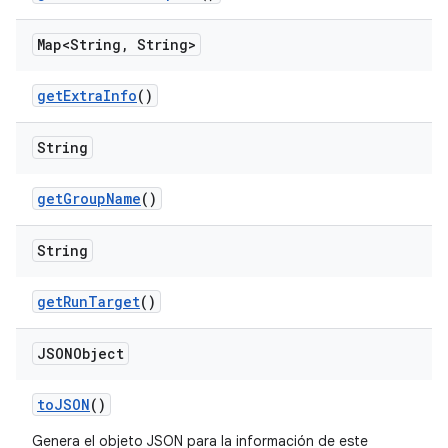
Map<String
,
String>
get
Extra
Info
()
String
get
Group
Name
()
String
get
Run
Target
()
JSONObject
to
JSON
()
Genera el objeto JSON para la información de este