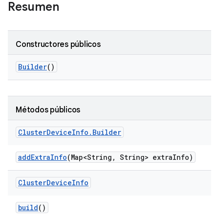
Resumen
Constructores públicos
Builder
()
Métodos públicos
Cluster
Device
Info
.
Builder
add
Extra
Info
(Map<String
,
String> extra
Info)
Cluster
Device
Info
build
()