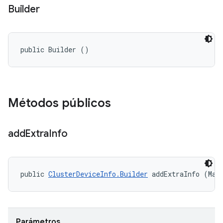
Builder
public Builder ()
Métodos públicos
add
Extra
Info
public 
ClusterDeviceInfo.Builder
 addExtraInfo (Map
Parámetros