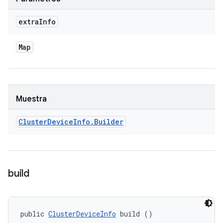
extra
Info
Map
Muestra
Cluster
Device
Info
.
Builder
build
public 
ClusterDeviceInfo
 build ()