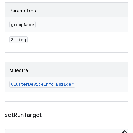
Parámetros
group
Name
String
Muestra
Cluster
Device
Info
.
Builder
set
Run
Target