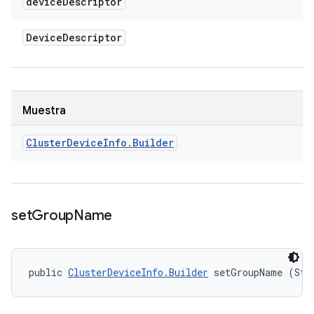
device
Descriptor
Device
Descriptor
Muestra
Cluster
Device
Info
.
Builder
set
Group
Name
public 
ClusterDeviceInfo.Builder
 setGroupName (Str