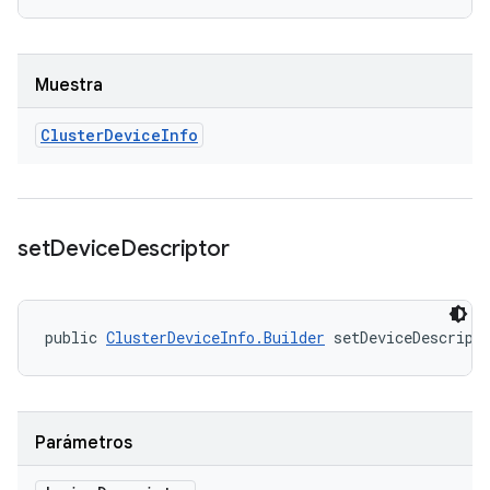
Muestra
Cluster
Device
Info
set
Device
Descriptor
public 
ClusterDeviceInfo.Builder
 setDeviceDescript
Parámetros