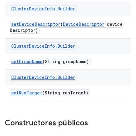
Cluster
Device
Info
.
Builder
set
Device
Descriptor
(
Device
Descriptor
device
Descriptor)
Cluster
Device
Info
.
Builder
set
Group
Name
(String group
Name)
Cluster
Device
Info
.
Builder
set
Run
Target
(String run
Target)
Constructores públicos