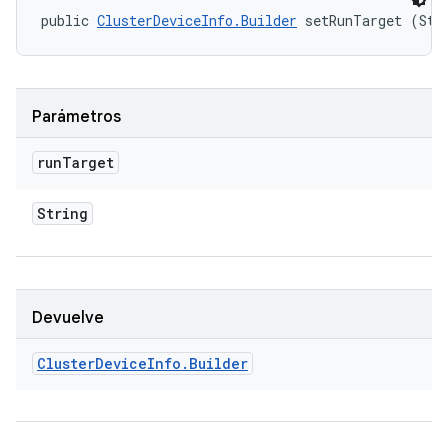
public 
ClusterDeviceInfo.Builder
 setRunTarget (Str
Parámetros
run
Target
String
Devuelve
Cluster
Device
Info
.
Builder